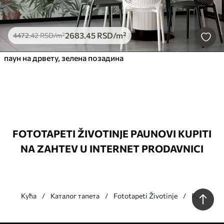
2683
.45
RSD
/m²
4472
.42
RSD
/m²
паун на дрвету, зелена позадина
FOTOTAPETI ŽIVOTINJE PAUNOVI KUPITI
NA ZAHTEV U INTERNET PRODAVNICI
Кућа
Каталог тапета
Fototapeti Životinje
Fototapet
Životinje
Paunovi