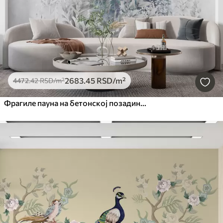
2683
.45
RSD
/m²
4472
.42
RSD
/m²
Фрагиле пауна на бетонској позадини бетона Грунге