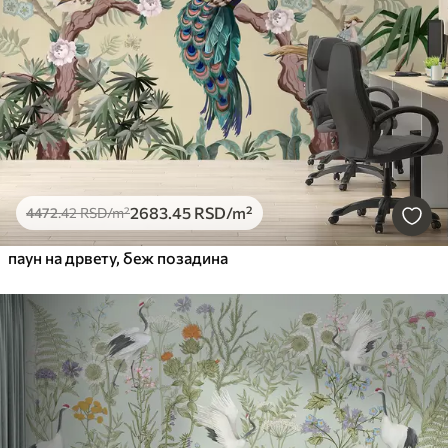
2683
.45
RSD
/m²
4472
.42
RSD
/m²
паун на дрвету, беж позадина