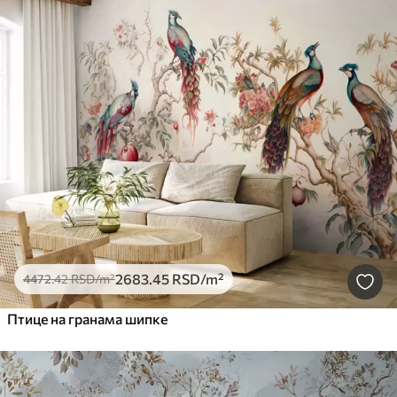
2683
.45
RSD
/m²
4472
.42
RSD
/m²
Птице на гранама шипке