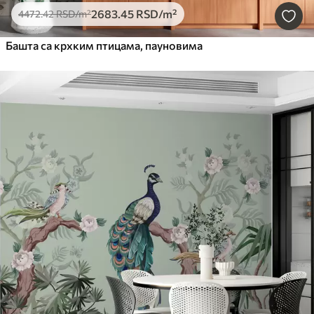
2683
.45
RSD
/m²
4472
.42
RSD
/m²
Башта са крхким птицама, пауновима