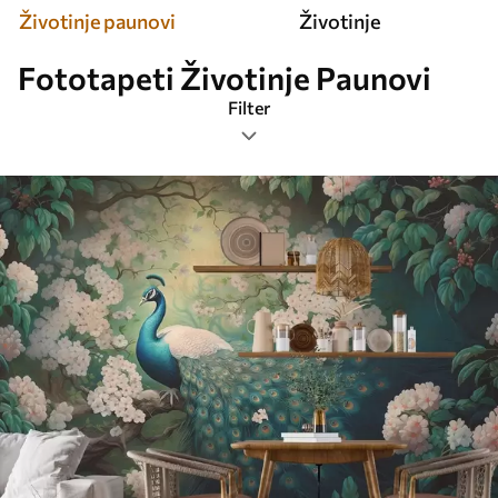
Životinje paunovi
Životinje
Fototapeti Životinje Paunovi
Filter
Ознаке
Формат слике
Боја
Паметно
Ресетујте све