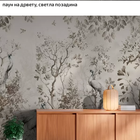
паун на дрвету, светла позадина