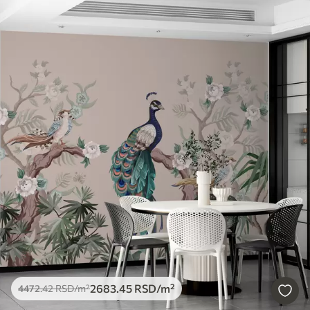
2683
.45
RSD
/m²
4472
.42
RSD
/m²