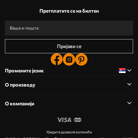
Наше предности
Одговори:
1
Претплатите се на билтен
Производња према индивидуалним величинама
Учествујте у празничним промоцијама за 2025. годину и остварите попуст
Бесплатно професионално уређивање фотографија
Промотивни кодови са попустима за наручивање!
Пријави се
Промените језик
О производу
О компанији
Уредите дозволе колачића