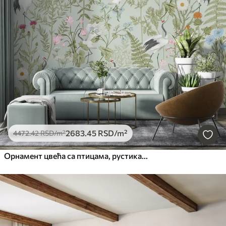
2683
.45
RSD
/m²
4472
.42
RSD
/m²
Орнамент цвећа са птицама, рустикални стил, ботанички, ливада, плава позадина