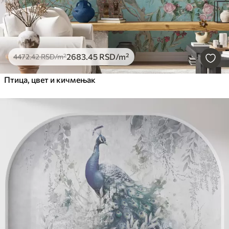
2683
.45
RSD
/m²
4472
.42
RSD
/m²
Птица, цвет и кичмењак