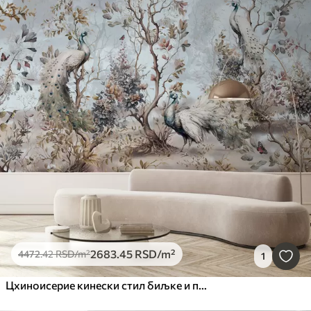
2683
.45
RSD
/m²
4472
.42
RSD
/m²
1
Цхиноисерие кинески стил биљке и паун