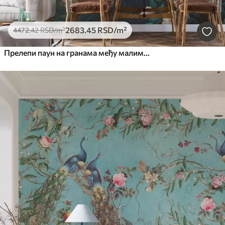
2683
.45
RSD
/m²
4472
.42
RSD
/m²
Прелепи паун на гранама међу малим цвећем