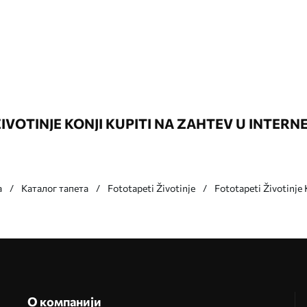
IVOTINJE KONJI KUPITI NA ZAHTEV U INTERN
а
Каталог тапета
Fototapeti Životinje
Fototapeti Životinje 
О компанији