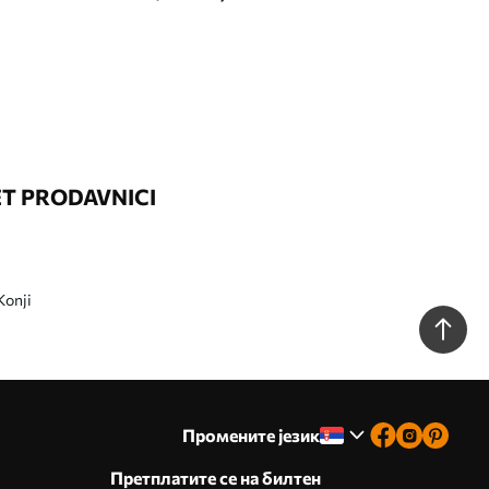
ET PRODAVNICI
Konji
Промените језик
Претплатите се на билтен