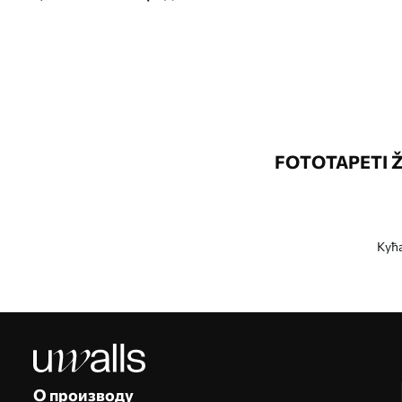
FOTOTAPETI Ž
Кућ
Наше предности
Одговори:
1
Производња према индивидуалним величинама
Учествујте у празничним промоцијама за 2025. годину и остварите попуст
Бесплатно професионално уређивање фотографија
Промотивни кодови са попустима за наручивање!
О производу