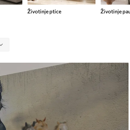
Životinje ptice
Životinje pa