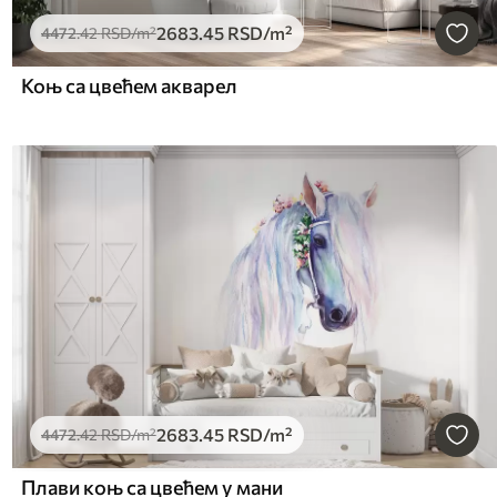
2683
.45
RSD
/m²
4472
.42
RSD
/m²
Коњ са цвећем акварел
2683
.45
RSD
/m²
4472
.42
RSD
/m²
Плави коњ са цвећем у мани