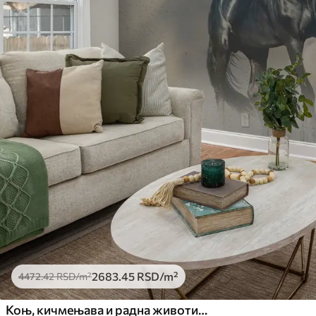
2683
.45
RSD
/m²
4472
.42
RSD
/m²
Коњ, кичмењава и радна животиња