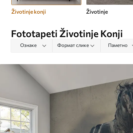
Životinje konji
Životinje
Fototapeti Životinje Konji
Ознаке
Формат слике
Паметно