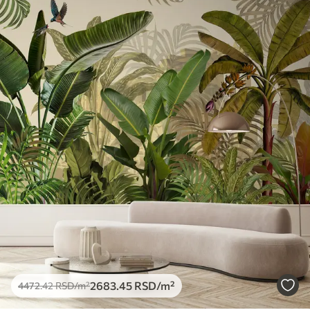
Доступни материјали
Стандард
4472
.42
2683
.45
RSD
/m²
Премиум
5525
.00
3315
.00
RSD
/m²
Премиум
6333
.33
3800
.00
RSD
/m²
Peel and Stick
8166
.67
4900
.00
RSD
/m²
2683
.45
RSD
/m²
4472
.42
RSD
/m²