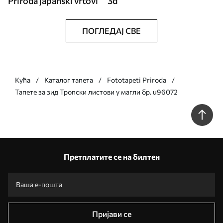
Priroda japanski vrtovi
3d
ПОГЛЕДАЈ СВЕ
Кућа
Каталог тапета
Fototapeti Priroda
Тапете за зид Тропски листови у магли бр. u96072
Претплатите се на билтен
Пријави се