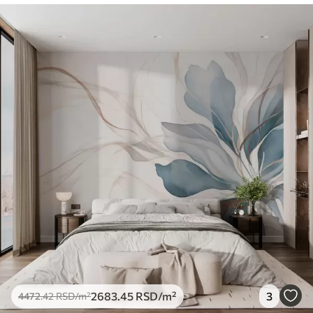
2683
.45
RSD
/m²
3
4472
.42
RSD
/m²