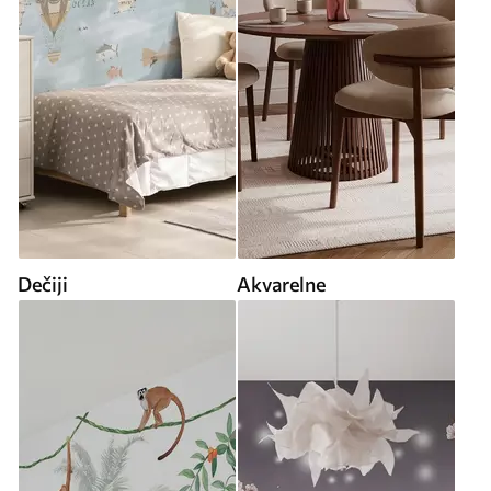
Dečiji
Akvarelne