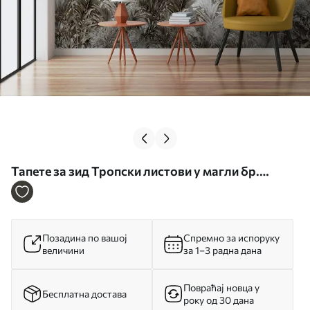
Тапете за зид Тропски листови у магли бр.
u96072
Позадина по вашој
Спремно за испоруку
величини
за 1–3 радна дана
Повраћај новца у
Бесплатна достава
року од 30 дана