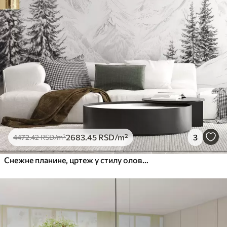
2683
.45
RSD
/m²
3
4472
.42
RSD
/m²
Снежне планине, цртеж у стилу оловке, минимализам, шума, природа