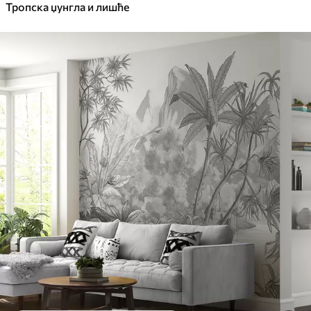
Тропска џунгла и лишће