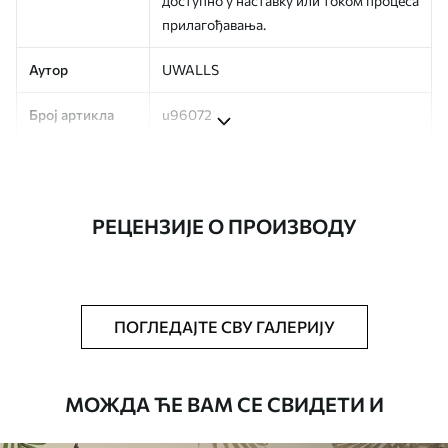
доступно у наставку или током процеса
прилагођавања.
Аутор
UWALLS
Број артикла
u96072
Производња
Слика се штампа у вашој наведеној
величини, исечена на идентичне траке
ширине до 50 цм.
РЕЦЕНЗИЈЕ О ПРОИЗВОДУ
Додатно
Можете додати лак и/или лепак за
тапете.
Чишћење
Тапета се може нежно очистити меким
ПОГЛЕДАЈТЕ СВУ ГАЛЕРИЈУ
сунђером. Позадине са завршном
обрадом лакова могу се очистити
водом.
МОЖДА ЋЕ ВАМ СЕ СВИДЕТИ И
Начин примене
Беспрекорна апликација