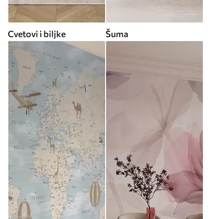
Cvetovi i biljke
Šuma