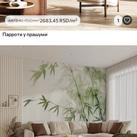
2683
.45
RSD
/m²
1
4472
.42
RSD
/m²
Парроти у прашуми