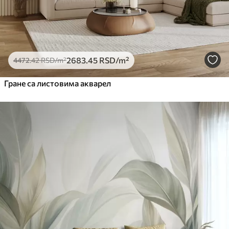
2683
.45
RSD
/m²
4472
.42
RSD
/m²
Гране са листовима акварел