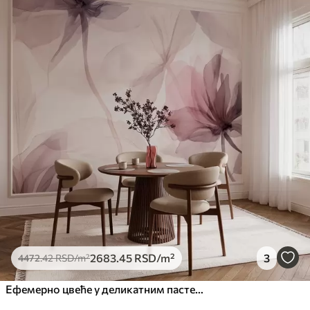
2683
.45
RSD
/m²
3
4472
.42
RSD
/m²
Ефемерно цвеће у деликатним пастелним бојама