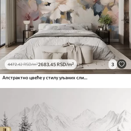
2683
.45
RSD
/m²
3
4472
.42
RSD
/m²
Апстрактно цвеће у стилу уљаних слика у меким тоновима