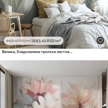
2683
.45
RSD
/m²
4472
.42
RSD
/m²
Велики, бледозелени тропски листови са меким, пастелним бојама, текстурирана уметност