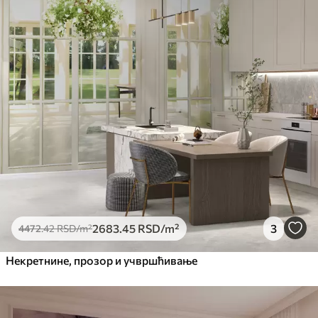
2683
.45
RSD
/m²
3
4472
.42
RSD
/m²
Некретнине, прозор и учвршћивање