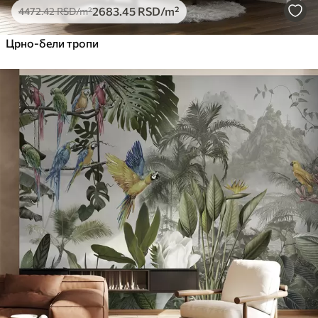
2683
.45
RSD
/m²
4472
.42
RSD
/m²
Црно-бели тропи