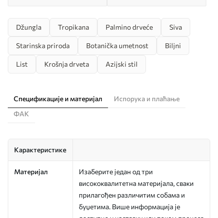
Džungla
Tropikana
Palmino drveće
Siva
Starinska priroda
Botanička umetnost
Biljni
List
Krošnja drveta
Azijski stil
Спецификације и материјал
Испорука и плаћање
ФАК
Карактеристике
Материјал
Изаберите један од три
висококвалитетна материјала, сваки
прилагођен различитим собама и
буџетима. Више информација је