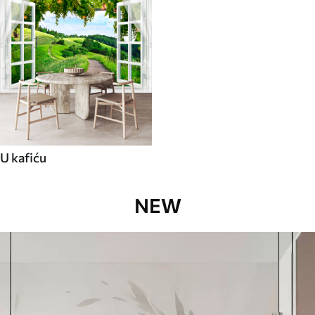
U kafiću
NEW