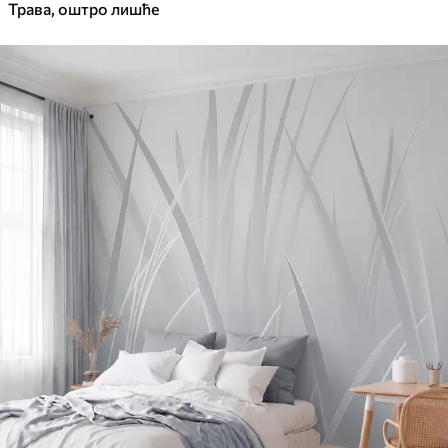
Трава, оштро лишће