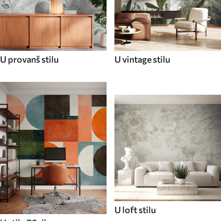
U provanš stilu
U vintage stilu
U loft stilu