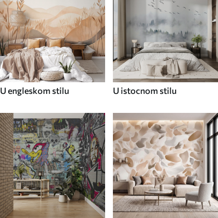
U engleskom stilu
U istocnom stilu