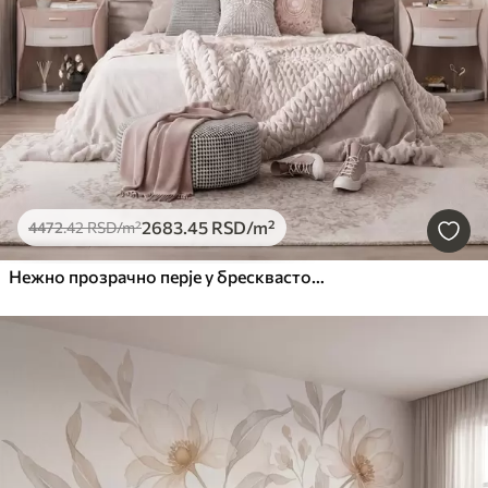
2683
.45
RSD
/m²
4472
.42
RSD
/m²
Нежно прозрачно перје у бресквасто-ружичастој измаглици са сјајем