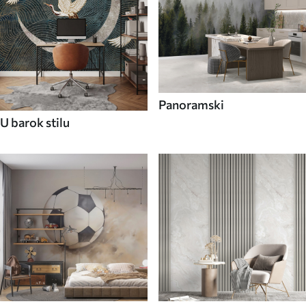
Panoramski
U barok stilu