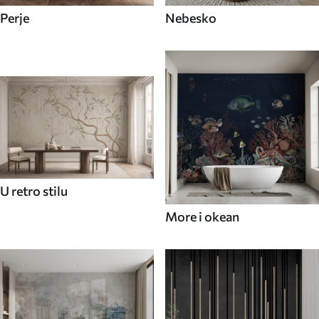
Perje
Nebesko
U retro stilu
More i okean