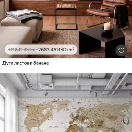
2683
.45
RSD
/m²
4472
.42
RSD
/m²
Дуги листови банане