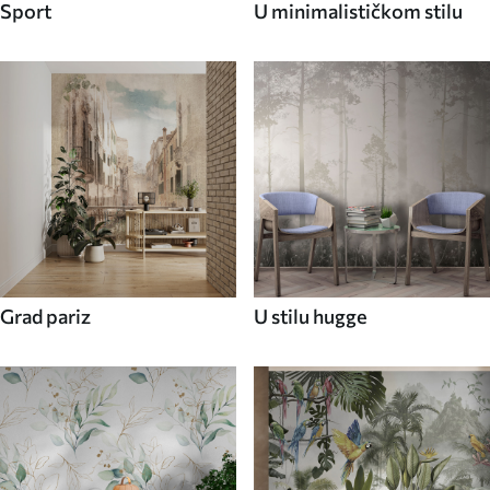
Sport
U minimalističkom stilu
Grad pariz
U stilu hugge