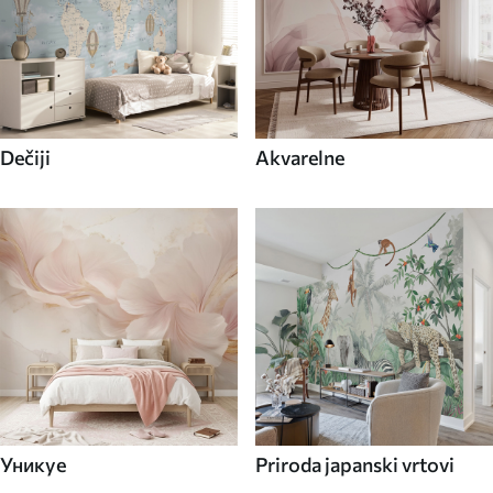
Dečiji
Akvarelne
Уникуе
Priroda japanski vrtovi