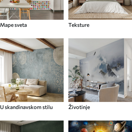
Mape sveta
Teksture
U skandinavskom stilu
Životinje