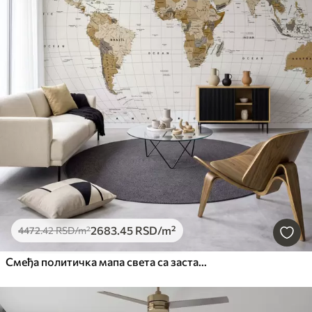
2683
.45
RSD
/m²
4472
.42
RSD
/m²
Смеђа политичка мапа света са заставама на енглеском језику