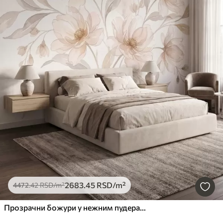
2683
.45
RSD
/m²
4472
.42
RSD
/m²
Прозрачни божури у нежним пудерасто-беж тоновима