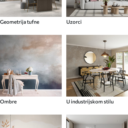
Geometrija tufne
Uzorci
Ombre
U industrijskom stilu