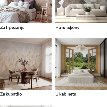
Za trpezariju
На плафону
Za kupatilo
U kabinetu