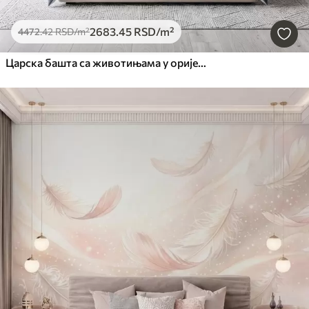
2683
.45
RSD
/m²
4472
.42
RSD
/m²
Царска башта са животињама у оријенталном стилу — мајмуном, леопардом, тигром, пауном и чапљом