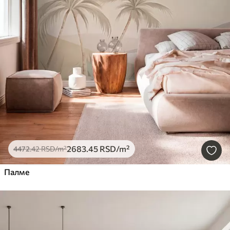
2683
.45
RSD
/m²
4472
.42
RSD
/m²
Палме