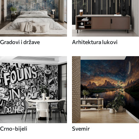
Gradovi i države
Arhitektura lukovi
Crno-bijeli
Svemir