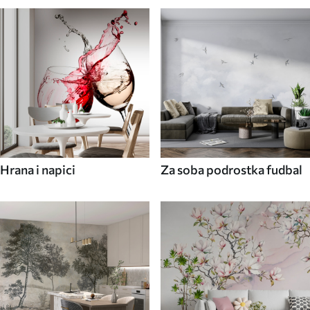
Hrana i napici
Za soba podrostka fudbal