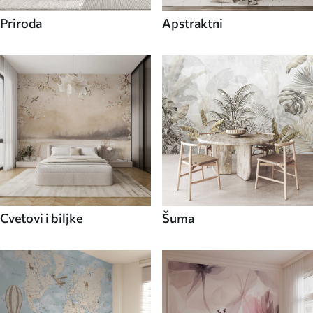
Priroda
Apstraktni
Cvetovi i biljke
Šuma