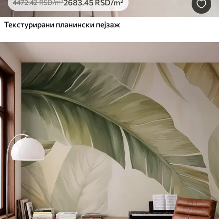
2683
.45
RSD
/m²
4472
.42
RSD
/m²
Текстурирани планински пејзаж