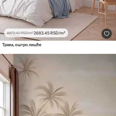
2683
.45
RSD
/m²
4472
.42
RSD
/m²
Трава, оштро лишће