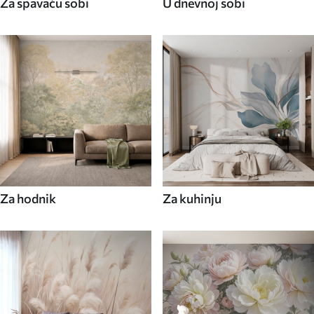
Za spavaću sobi
U dnevnoj sobi
Za hodnik
Za kuhinju