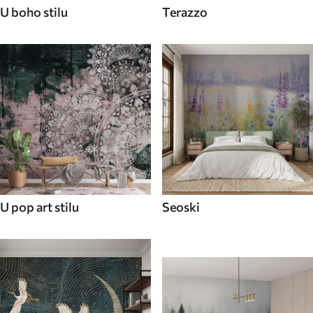
U boho stilu
Terazzo
U pop art stilu
Seoski