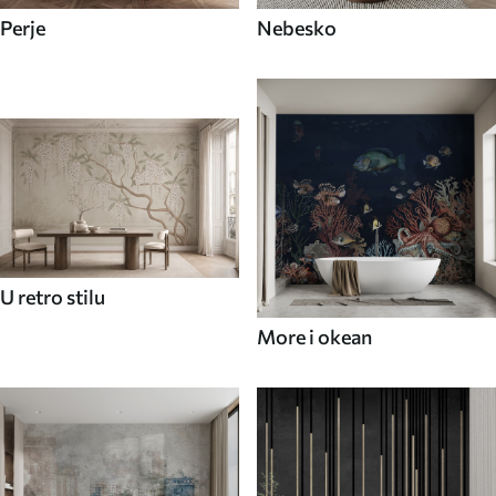
Perje
Nebesko
U retro stilu
More i okean