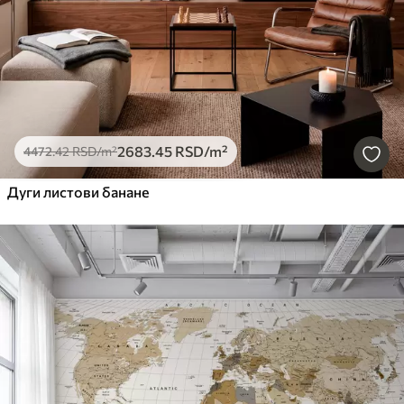
2683
.45
RSD
/m²
4472
.42
RSD
/m²
Дуги листови банане