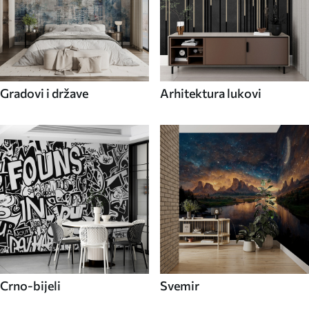
Gradovi i države
Arhitektura lukovi
Crno-bijeli
Svemir