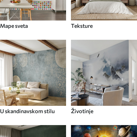
Mape sveta
Teksture
U skandinavskom stilu
Životinje