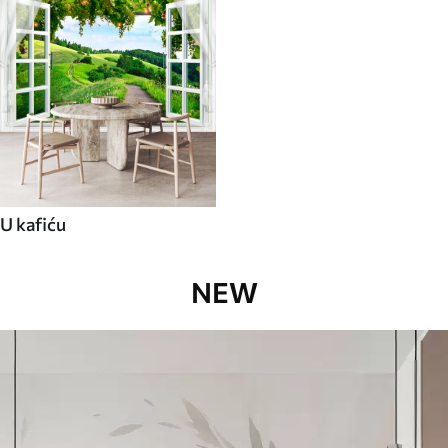
U kafiću
NEW