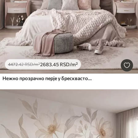
2683
.45
RSD
/m²
4472
.42
RSD
/m²
Нежно прозрачно перје у бресквасто-ружичастој измаглици са сјајем