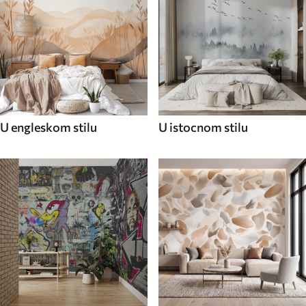
U engleskom stilu
U istocnom stilu