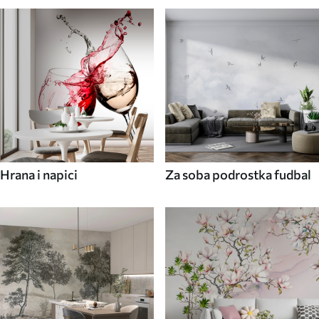
Hrana i napici
Za soba podrostka fudbal