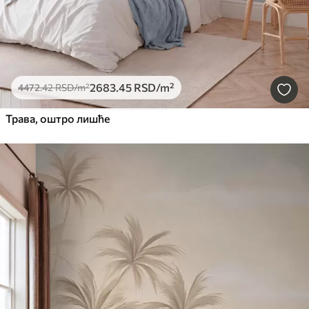
2683
.45
RSD
/m²
4472
.42
RSD
/m²
Трава, оштро лишће