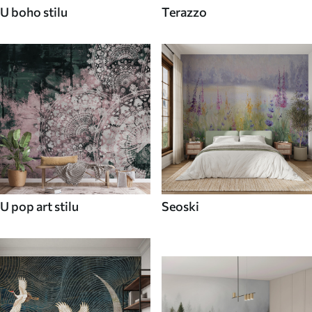
U boho stilu
Terazzo
U pop art stilu
Seoski