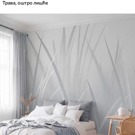
Трава, оштро лишће