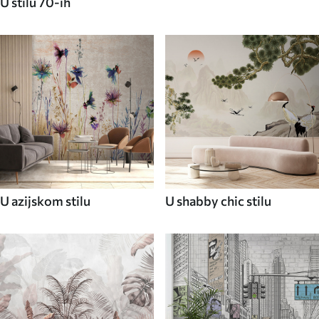
U stilu 70-ih
U azijskom stilu
U shabby chic stilu