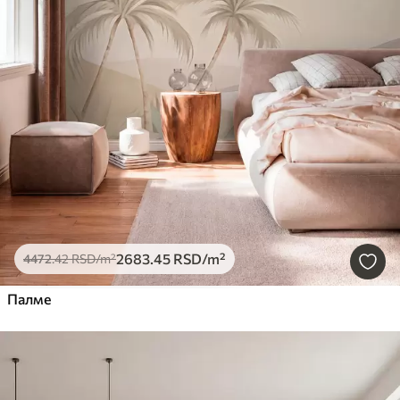
2683
.45
RSD
/m²
4472
.42
RSD
/m²
Палме