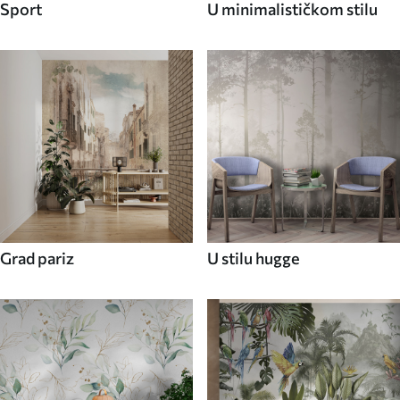
Sport
U minimalističkom stilu
Grad pariz
U stilu hugge