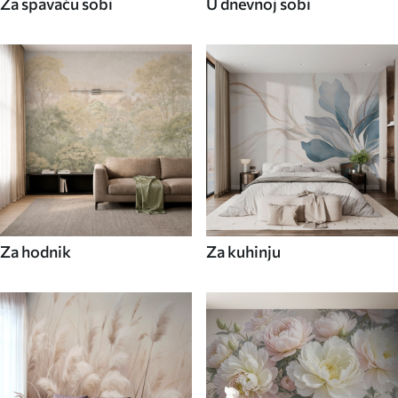
Za spavaću sobi
U dnevnoj sobi
Za hodnik
Za kuhinju