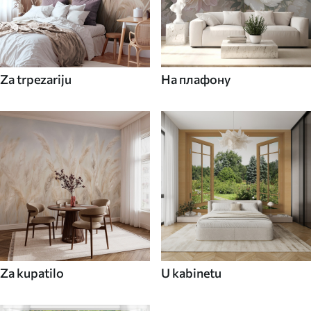
Za trpezariju
На плафону
Za kupatilo
U kabinetu