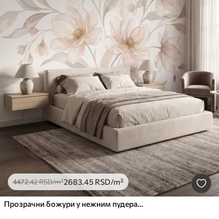
2683
.45
RSD
/m²
4472
.42
RSD
/m²
Прозрачни божури у нежним пудерасто-беж тоновима