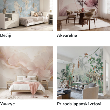
Dečiji
Akvarelne
Уникуе
Priroda japanski vrtovi