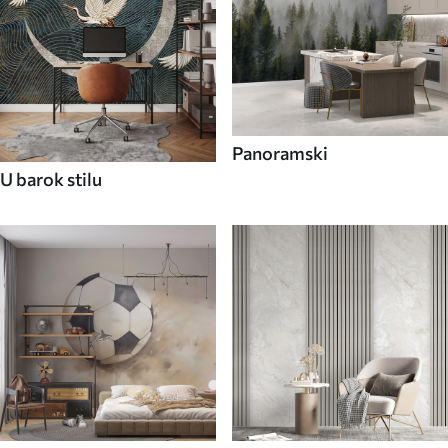
Panoramski
U barok stilu