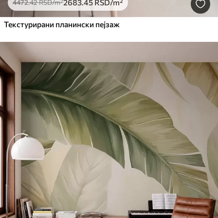
2683
.45
RSD
/m²
4472
.42
RSD
/m²
Текстурирани планински пејзаж