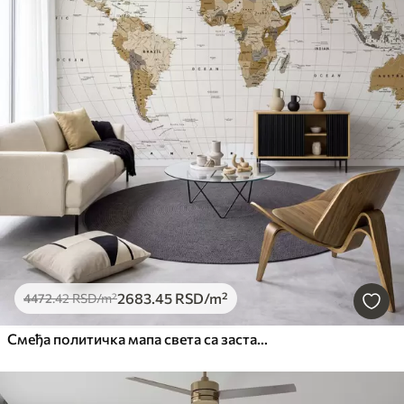
2683
.45
RSD
/m²
4472
.42
RSD
/m²
Смеђа политичка мапа света са заставама на енглеском језику