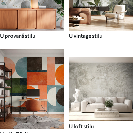
U provanš stilu
U vintage stilu
U loft stilu