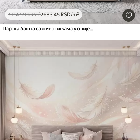
2683
.45
RSD
/m²
4472
.42
RSD
/m²
Царска башта са животињама у оријенталном стилу — мајмуном, леопардом, тигром, пауном и чапљом