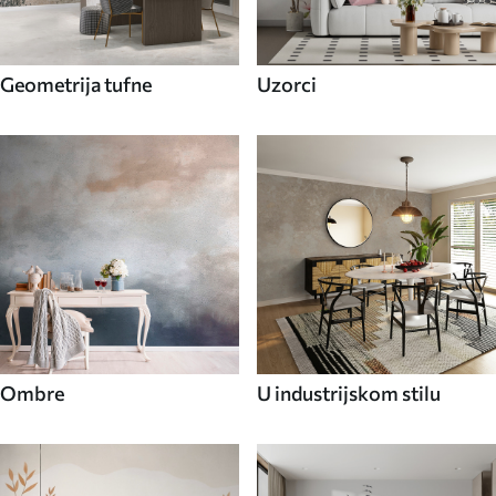
Geometrija tufne
Uzorci
Ombre
U industrijskom stilu