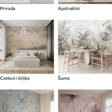
Priroda
Apstraktni
Cvetovi i biljke
Šuma