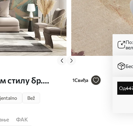
Поз
ве
Бес
м стилу бр.
1
Свиђа
од
44
jentalno
Bež
ћање
ФАК