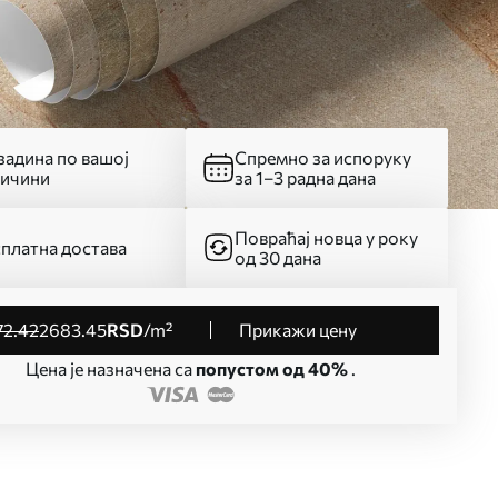
адина по вашој
Спремно за испоруку
личини
за 1–3 радна дана
Повраћај новца у року
платна достава
од 30 дана
72
.42
2683
.45
RSD
/m²
Прикажи цену
Цена је назначена са
попустом од 40%
.