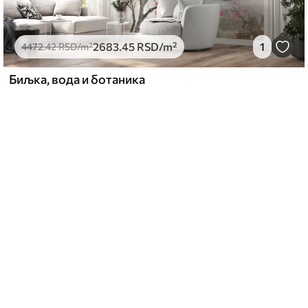
2683
.45
RSD
/m²
1
4472
.42
RSD
/m²
Биљка, вода и ботаника