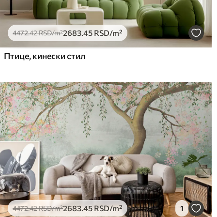
2683
.45
RSD
/m²
4472
.42
RSD
/m²
Птице, кинески стил
2683
.45
RSD
/m²
1
4472
.42
RSD
/m²