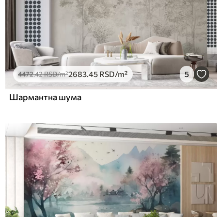
2683
.45
RSD
/m²
5
4472
.42
RSD
/m²
Шармантна шума