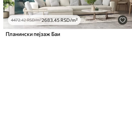
2683
.45
RSD
/m²
4472
.42
RSD
/m²
Планински пејзаж Баи