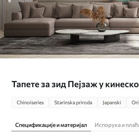
Тапете за зид Пејзаж у кинеско
u42038
Chinoiseries
Starinska priroda
Japanski
Ori
Спецификације и материјал
Испорука и пла