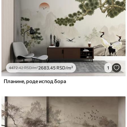
емиум
5
.00
3315
.00
RSD
/m²
2683
.45
RSD
/m²
1
l and Stick
4472
.42
RSD
/m²
6
.67
4900
.00
RSD
/m²
Планине, роде испод бора