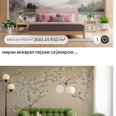
2683
.45
RSD
/m²
1
4472
.42
RSD
/m²
миран акварел пејзаж са језером и цветним дрветом