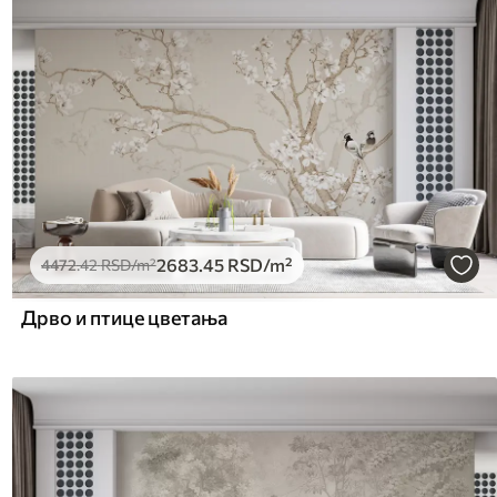
2683
.45
RSD
/m²
4472
.42
RSD
/m²
Дрво и птице цветања