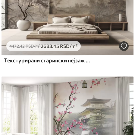
2683
.45
RSD
/m²
4472
.42
RSD
/m²
Текстурирани старински пејзаж са дрветом у близини реке и облачним небом, природна уметност у тоновима сепије