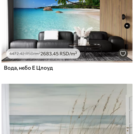
2683
.45
RSD
/m²
4472
.42
RSD
/m²
Вода, небо Е Цлоуд