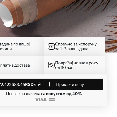
адина по вашој
Спремно за испоруку
личини
за 1–3 радна дана
Повраћај новца у року
платна достава
од 30 дана
72
.42
2683
.45
RSD
/m²
Прикажи цену
Цена је назначена са
попустом од 40%
.