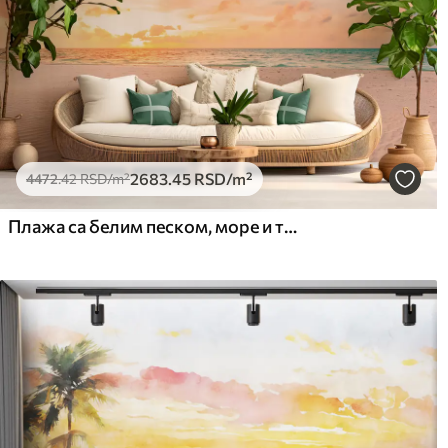
2683
.45
RSD
/m²
4472
.42
RSD
/m²
Плажа са белим песком, море и таласи