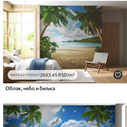
2683
.45
RSD
/m²
4472
.42
RSD
/m²
Облак, небо и биљка