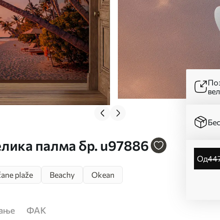
Поз
ве
Бес
велика палма бр. u97886
од
44
ane plaže
Beachy
Okean
ћање
ФАК