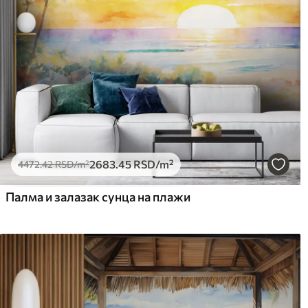
2683
.45
RSD
/m²
4472
.42
RSD
/m²
Палма и залазак сунца на плажи