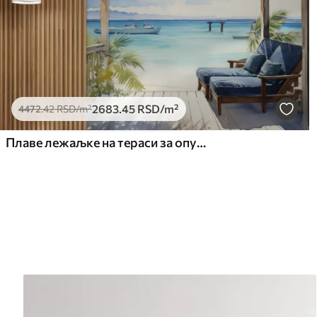
2683
.45
RSD
/m²
4472
.42
RSD
/m²
Плаве лежаљке на тераси за опуштање уз морски акварел