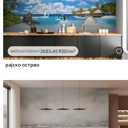
2683
.45
RSD
/m²
4472
.42
RSD
/m²
рајско острво