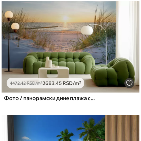
могу се очистити водом.
емиум
5
.00
3315
.00
RSD
/m²
2683
.45
RSD
/m²
l and Stick
4472
.42
RSD
/m²
6
.67
4900
.00
RSD
/m²
Фото / панорамски дине плажа са залазак сунца