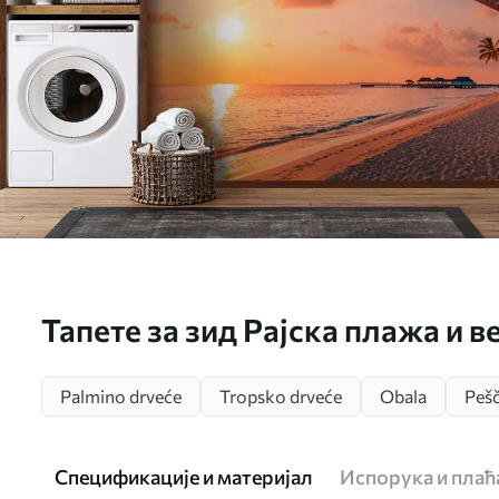
Тапете за зид Рајска плажа и 
Palmino drveće
Tropsko drveće
Obala
Pešč
Спецификације и материјал
Испорука и пла