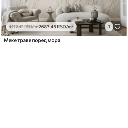
2683
.45
RSD
/m²
1
4472
.42
RSD
/m²
Меке траве поред мора