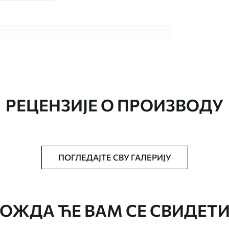
сококвалитетна материјала, сваки
бама и буџетима. Више информација је
током процеса прилагођавања.
РЕЦЕНЗИЈЕ О ПРОИЗВОДУ
ПОГЛЕДАЈТЕ СВУ ГАЛЕРИЈУ
аведеној величини, исечена на идентичне
епак за тапете.
ОЖДА ЋЕ ВАМ СЕ СВИДЕТИ
стити меким сунђером. Позадине са