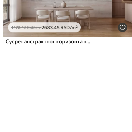
2683
.45
RSD
/m²
4472
.42
RSD
/m²
Сусрет апстрактног хоризонта неба и мора