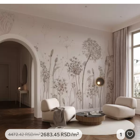
2683
.45
RSD
/m²
1
4472
.42
RSD
/m²