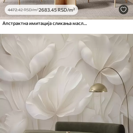
2683
.45
RSD
/m²
4472
.42
RSD
/m²
Апстрактна имитација сликања маслачака