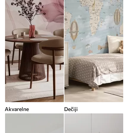
Akvarelne
Dečiji