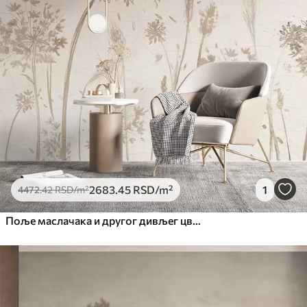
2683
.45
RSD
/m²
1
4472
.42
RSD
/m²
Поље маслачака и другог дивљег цвећа на мекој, магловитој позадини