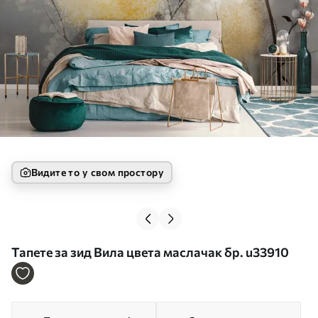
Видите то у свом простору
Тапете за зид Вила цвета маслачак бр. u33910