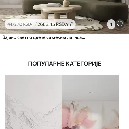
2683
.45
RSD
/m²
1
4472
.42
RSD
/m²
Вајано светло цвеће са меким латицама
ПОПУЛАРНЕ КАТЕГОРИЈЕ