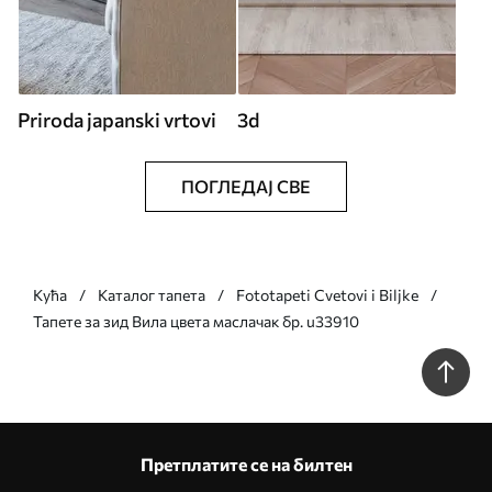
Priroda japanski vrtovi
3d
ПОГЛЕДАЈ СВЕ
Кућа
Каталог тапета
Fototapeti Cvetovi i Biljke
Тапете за зид Вила цвета маслачак бр. u33910
Претплатите се на билтен