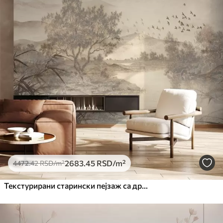
2683
.45
RSD
/m²
4472
.42
RSD
/m²
Текстурирани старински пејзаж са дрветом у близини реке и облачним небом, природна уметност у тоновима сепије