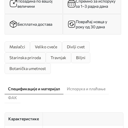
Позадина по вашој
Спремно за испоруку
величини
за 1–3 радна дана
Повраћај новца у
Бесплатна достава
року од 30 дана
Maslačci
Veliko cveće
Divlji cvet
Starinska priroda
Travnjak
Biljni
Botanička umetnost
Спецификације и материјал
Испорука и плаћање
ФАК
Карактеристике