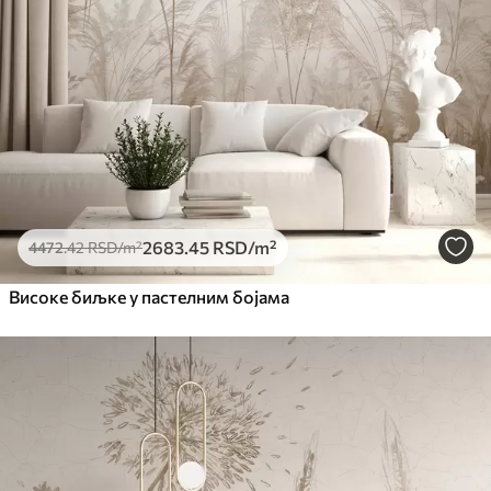
2683
.45
RSD
/m²
4472
.42
RSD
/m²
Високе биљке у пастелним бојама