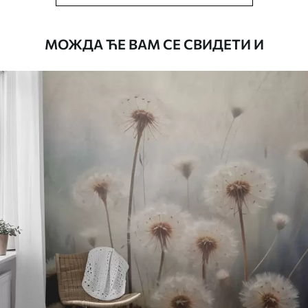
сунђером. Позадине са завршном
обрадом лакова могу се очистити
водом.
МОЖДА ЋЕ ВАМ СЕ СВИДЕТИ И
Начин примене
Беспрекорна апликација
Доступни материјали
Стандард
4472
.42
2683
.45
RSD
/m²
Премиум
5525
.00
3315
.00
RSD
/m²
Премиум
6333
.33
3800
.00
RSD
/m²