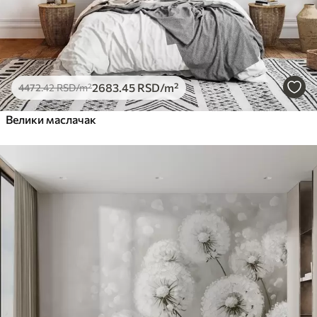
2683
.45
RSD
/m²
4472
.42
RSD
/m²
Велики маслачак