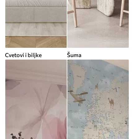
Cvetovi i biljke
Šuma