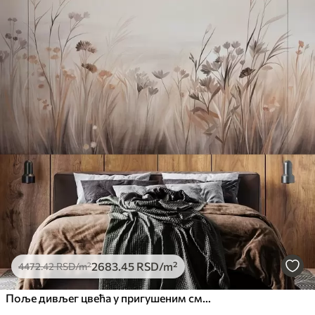
2683
.45
RSD
/m²
4472
.42
RSD
/m²
Поље дивљег цвећа у пригушеним смеђим и беж тоновима, са високим травама и нежним цветовима