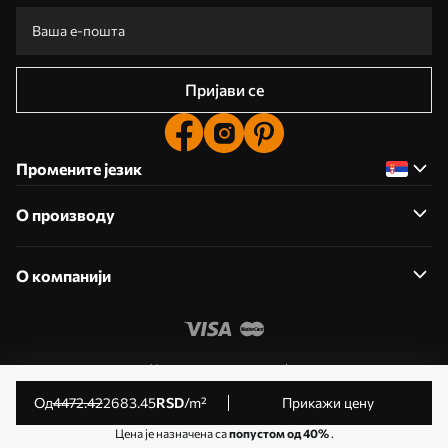
Пријави се
Промените језик
О производу
О компанији
Уредите дозволе колачића
© 2011- 2026 Uwalls . Сва права задржана. Управља KLW
од
4472
.42
2683
.45
RSD
/m²
Прикажи цену
Sp. z o.o. ИД за ПДВ: PL9223057591.
Цена је назначена са
попустом од 40%
.