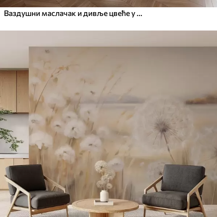
Ваздушни маслачак и дивље цвеће у акварел стилу