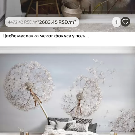
Peel and Stick
8166
.67
4900
.00
RSD
/m²
2683
.45
RSD
/m²
1
4472
.42
RSD
/m²
Цвеће маслачка меког фокуса у пољу, са замућеном текстурираном позадином пастелних боја