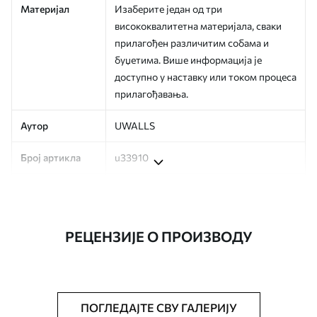
Материјал
Изаберите један од три
висококвалитетна материјала, сваки
прилагођен различитим собама и
буџетима. Више информација је
доступно у наставку или током процеса
прилагођавања.
Аутор
UWALLS
Број артикла
u33910
Производња
Слика се штампа у вашој наведеној
величини, исечена на идентичне траке
ширине до 50 цм.
РЕЦЕНЗИЈЕ О ПРОИЗВОДУ
Додатно
Можете додати лак и/или лепак за
тапете.
Чишћење
Тапета се може нежно очистити меким
ПОГЛЕДАЈТЕ СВУ ГАЛЕРИЈУ