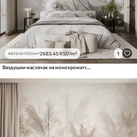
2683
.45
RSD
/m²
1
4472
.42
RSD
/m²
Ваздушни маслачак на монохроматској позадини