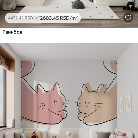
2683
.45
RSD
/m²
4472
.42
RSD
/m²
Раинбов