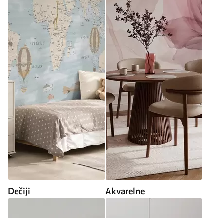
Dečiji
Akvarelne