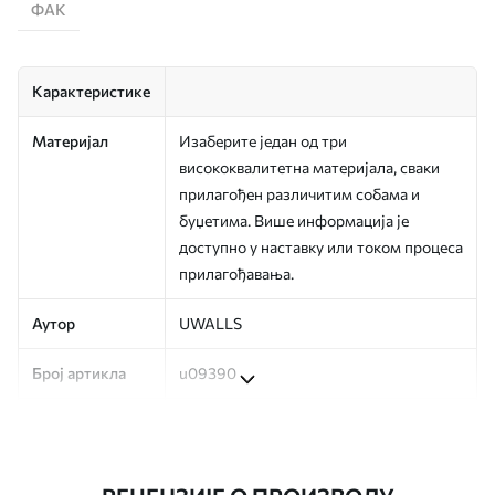
ФАК
Карактеристике
Материјал
Изаберите један од три
висококвалитетна материјала, сваки
прилагођен различитим собама и
буџетима. Више информација је
доступно у наставку или током процеса
прилагођавања.
Аутор
UWALLS
Број артикла
u09390
Производња
Слика се штампа у вашој наведеној
величини, исечена на идентичне траке
ширине до 50 цм.