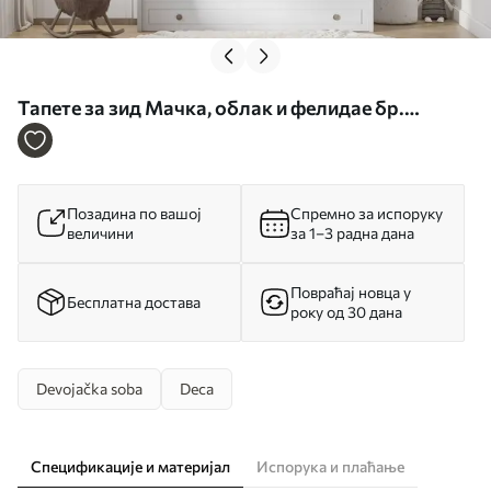
Тапете за зид Мачка, облак и фелидае бр.
u09390
Позадина по вашој
Спремно за испоруку
величини
за 1–3 радна дана
Повраћај новца у
Бесплатна достава
року од 30 дана
Devojačka soba
Deca
Спецификације и материјал
Испорука и плаћање