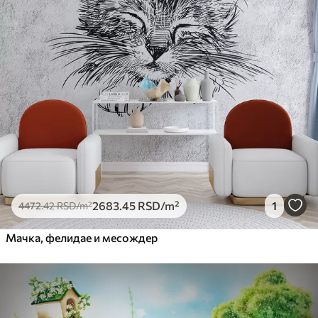
2683
.45
RSD
/m²
1
4472
.42
RSD
/m²
Мачка, фелидае и месождер