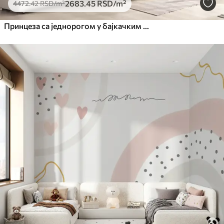
2683
.45
RSD
/m²
4472
.42
RSD
/m²
Принцеза са једнорогом у бајкачким свијетом