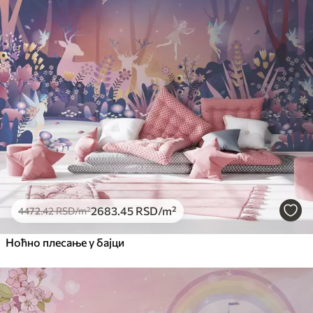
2683
.45
RSD
/m²
4472
.42
RSD
/m²
Ноћно плесање у бајци