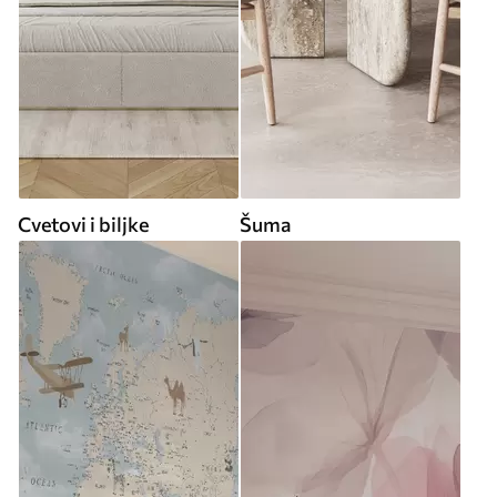
Cvetovi i biljke
Šuma