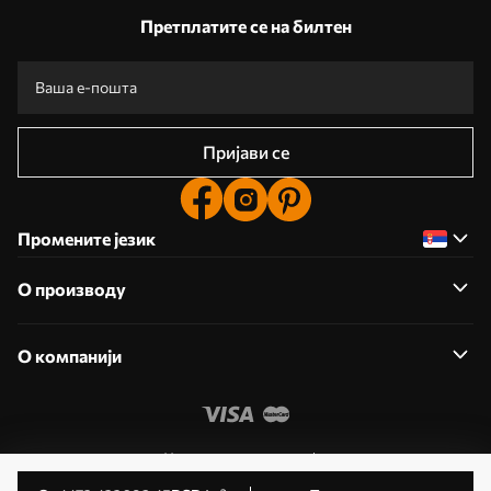
Претплатите се на билтен
Пријави се
Промените језик
О производу
О компанији
Уредите дозволе колачића
© 2011- 2026 Uwalls . Сва права задржана. Управља KLW