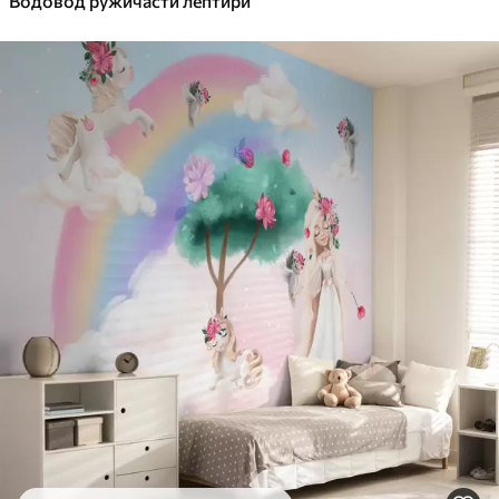
Водовод ружичасти лептири