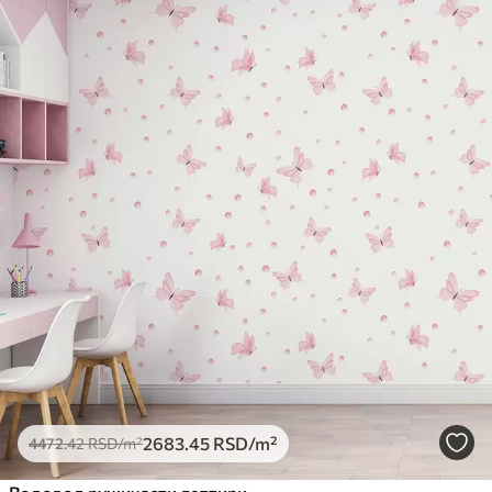
2683
.45
RSD
/m²
4472
.42
RSD
/m²