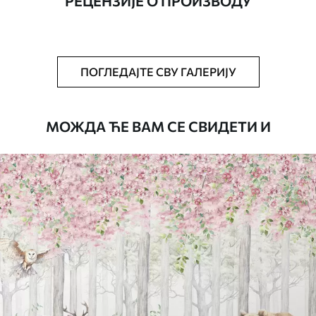
РЕЦЕНЗИЈЕ О ПРОИЗВОДУ
Додатно
Можете додати лак и/или лепак за
тапете.
Чишћење
Тапета се може нежно очистити меким
ПОГЛЕДАЈТЕ СВУ ГАЛЕРИЈУ
сунђером. Позадине са завршном
обрадом лакова могу се очистити
водом.
МОЖДА ЋЕ ВАМ СЕ СВИДЕТИ И
Начин примене
Беспрекорна апликација
Доступни материјали
Стандард
4472
.42
2683
.45
RSD
/m²
Премиум
5525
.00
3315
.00
RSD
/m²