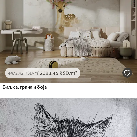
2683
.45
RSD
/m²
4472
.42
RSD
/m²
Биљка, грана и боја