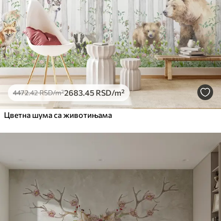
Премиум
6333
.33
3800
.00
RSD
/m²
Peel and Stick
8166
.67
4900
.00
RSD
/m²
2683
.45
RSD
/m²
4472
.42
RSD
/m²
Цветна шума са животињама