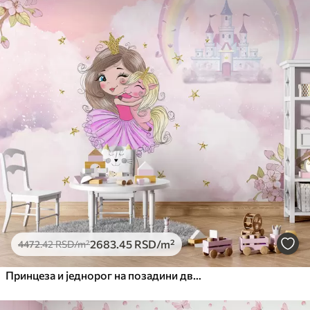
2683
.45
RSD
/m²
4472
.42
RSD
/m²
Принцеза и једнорог на позадини дворца са дугом