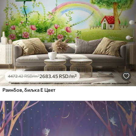
2683
.45
RSD
/m²
4472
.42
RSD
/m²
Раинбов, биљка Е Цвет