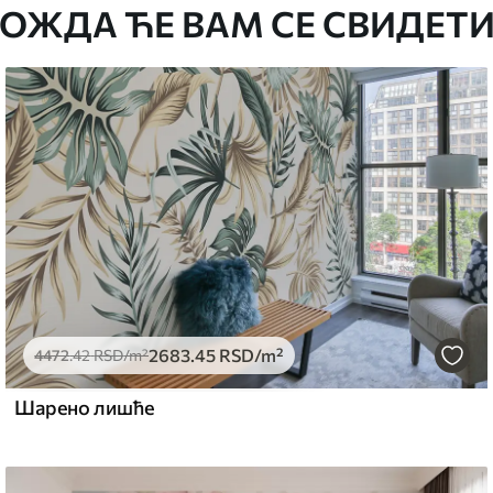
ОЖДА ЋЕ ВАМ СЕ СВИДЕТИ
стити меким сунђером. Позадине са
могу се очистити водом.
емиум
5
.00
3315
.00
RSD
/m²
2683
.45
RSD
/m²
l and Stick
4472
.42
RSD
/m²
6
.67
4900
.00
RSD
/m²
Шарено лишће