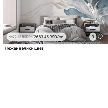
2683
.45
RSD
/m²
3
4472
.42
RSD
/m²
Нежан велики цвет