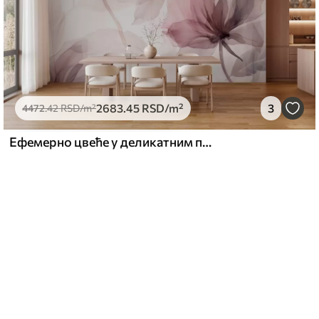
2683
.45
RSD
/m²
3
4472
.42
RSD
/m²
Ефемерно цвеће у деликатним пастелним бојама