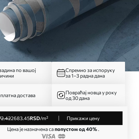
адина по вашој
Спремно за испоруку
личини
за 1–3 радна дана
Повраћај новца у року
платна достава
од 30 дана
72
.42
2683
.45
RSD
/m²
Прикажи цену
Цена је назначена са
попустом од 40%
.