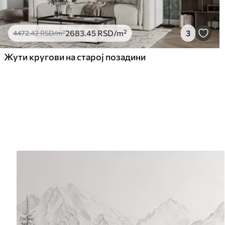
2683
.45
RSD
/m²
3
4472
.42
RSD
/m²
Жути кругови на старој позадини