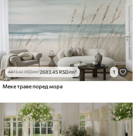
2683
.45
RSD
/m²
1
4472
.42
RSD
/m²
Меке траве поред мора