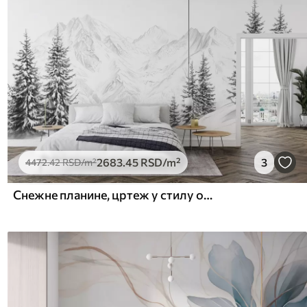
2683
.45
RSD
/m²
3
4472
.42
RSD
/m²
Снежне планине, цртеж у стилу оловке, минимализам, шума, природа