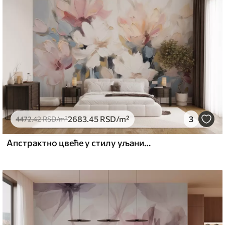
2683
.45
RSD
/m²
3
4472
.42
RSD
/m²
Апстрактно цвеће у стилу уљаних слика у меким тоновима