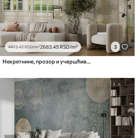
2683
.45
RSD
/m²
3
4472
.42
RSD
/m²
Некретнине, прозор и учвршћивање