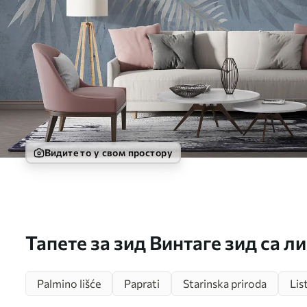
Видите то у свом простору
Тапете за зид Винтаге зид са л
Palmino lišće
Paprati
Starinska priroda
Lis