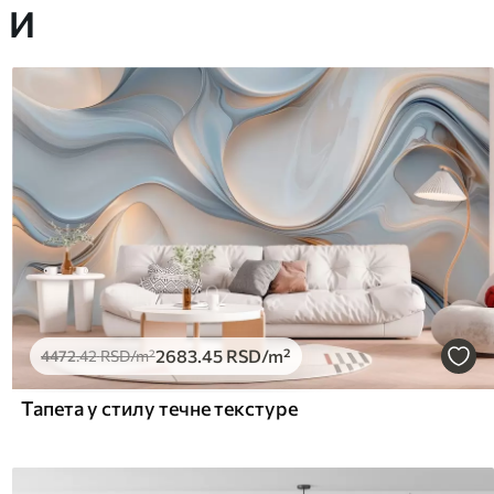
 И
2683
.45
RSD
/m²
4472
.42
RSD
/m²
Тапета у стилу течне текстуре