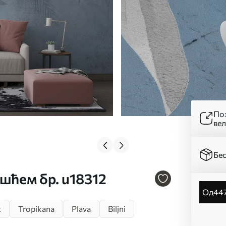
Поз
ве
Бес
ишћем бр. u18312
од
44
t
Tropikana
Plava
Biljni