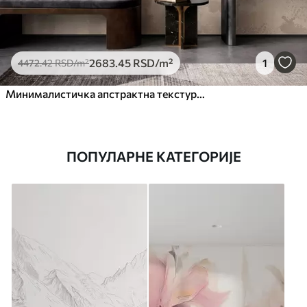
2683
.45
RSD
/m²
1
4472
.42
RSD
/m²
Минималистичка апстрактна текстура четкице у беж тоновима
ПОПУЛАРНЕ КАТЕГОРИЈЕ