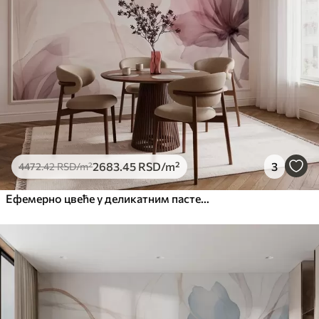
2683
.45
RSD
/m²
3
4472
.42
RSD
/m²
Ефемерно цвеће у деликатним пастелним бојама