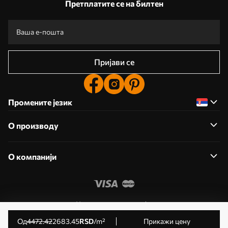
Претплатите се на билтен
Пријави се
Промените језик
О производу
О компанији
Уредите дозволе колачића
© 2011- 2026 Uwalls . Сва права задржана. Управља KLW
од
4472
.42
2683
.45
RSD
/m²
Прикажи цену