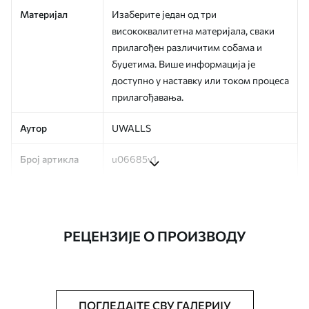
Материјал
Изаберите један од три
висококвалитетна материјала, сваки
прилагођен различитим собама и
буџетима. Више информација је
доступно у наставку или током процеса
прилагођавања.
Аутор
UWALLS
Број артикла
u06685v1
Финисхинг
Полу-мат.
Производња
Слика се штампа у вашој наведеној
РЕЦЕНЗИЈЕ О ПРОИЗВОДУ
величини, исечена на идентичне траке
ширине до 50 цм.
Додатно
Можете додати лак и/или лепак за
тапете.
ПОГЛЕДАЈТЕ СВУ ГАЛЕРИЈУ