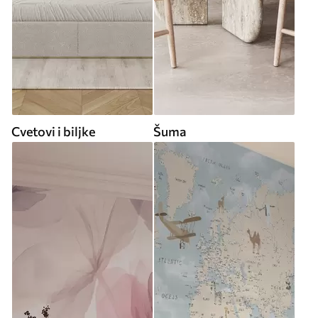
Cvetovi i biljke
Šuma