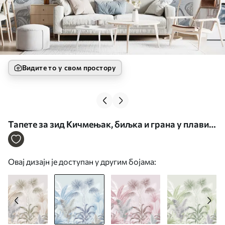
Видите то у свом простору
Тапете за зид Кичмењак, биљка и грана у плавим
бојама бр. u06685v1
Овај дизајн је доступан у другим бојама: