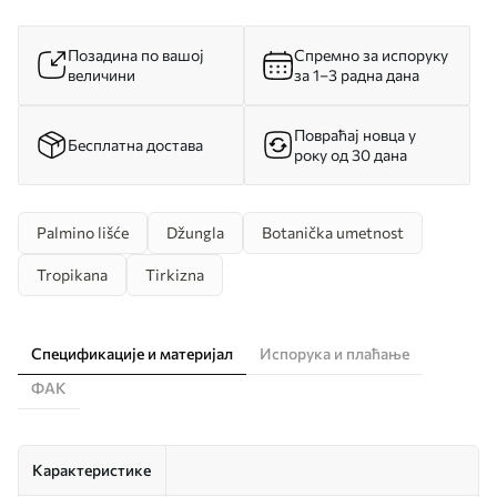
Позадина по вашој
Спремно за испоруку
величини
за 1–3 радна дана
Повраћај новца у
Бесплатна достава
року од 30 дана
Palmino lišće
Džungla
Botanička umetnost
Tropikana
Tirkizna
Спецификације и материјал
Испорука и плаћање
ФАК
Карактеристике