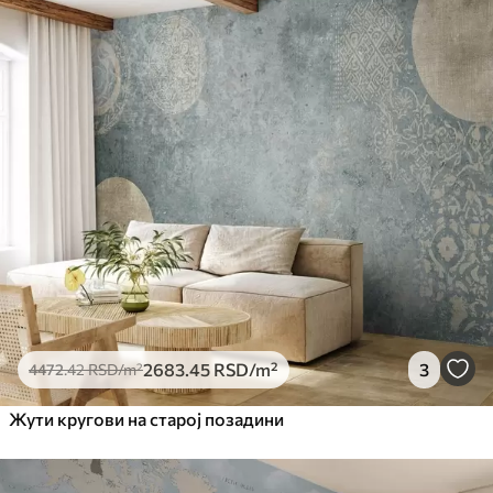
2683
.45
RSD
/m²
3
4472
.42
RSD
/m²
Жути кругови на старој позадини