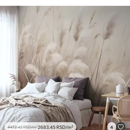
2683
.45
RSD
/m²
4
4472
.42
RSD
/m²