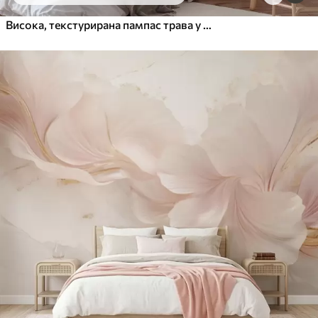
Висока, текстурирана пампас трава у меким, топлим, неутралним тоновима, са замућеном, светлом позадином