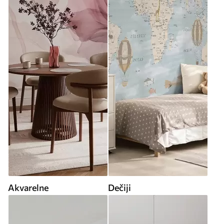
Akvarelne
Dečiji