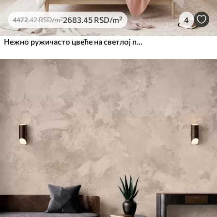
2683
.45
RSD
/m²
4
4472
.42
RSD
/m²
Нежно ружичасто цвеће на светлој позадини