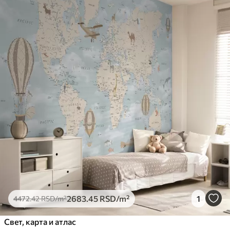
2683
.45
RSD
/m²
1
4472
.42
RSD
/m²
Свет, карта и атлас