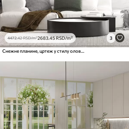
2683
.45
RSD
/m²
3
4472
.42
RSD
/m²
Снежне планине, цртеж у стилу оловке, минимализам, шума, природа