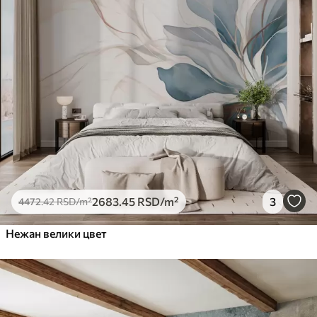
2683
.45
RSD
/m²
3
4472
.42
RSD
/m²
Нежан велики цвет