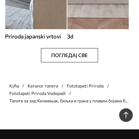
Priroda japanski vrtovi
3d
ПОГЛЕДАЈ СВЕ
Кућа
Каталог тапета
Fototapeti Priroda
Fototapeti Priroda Vodopadi
Тапете за зид Кичмењак, биљка и грана у плавим бојама бр.
u06685v1