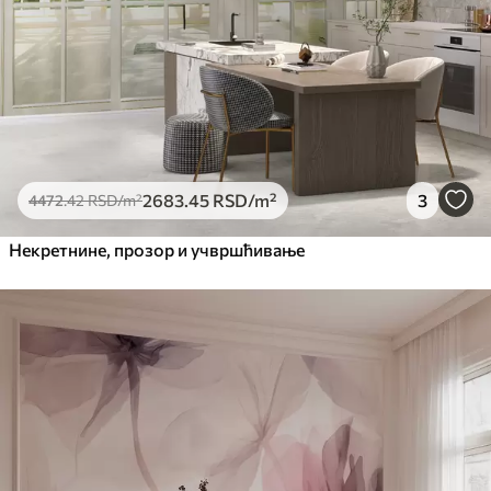
2683
.45
RSD
/m²
3
4472
.42
RSD
/m²
Некретнине, прозор и учвршћивање