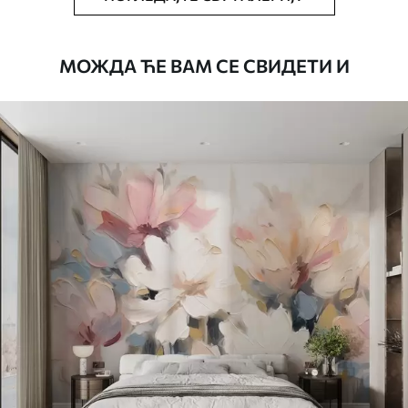
Чишћење
Тапета се може нежно очистити меким
сунђером. Позадине са завршном
МОЖДА ЋЕ ВАМ СЕ СВИДЕТИ И
обрадом лакова могу се очистити
водом.
Начин примене
Беспрекорна апликација
Доступни материјали
Стандард
4472
.42
2683
.45
RSD
/m²
Премиум
5525
.00
3315
.00
RSD
/m²
Премиум