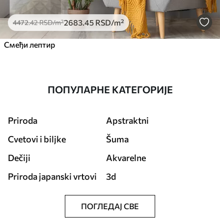
2683
.45
RSD
/m²
4472
.42
RSD
/m²
Смеђи лептир
ПОПУЛАРНЕ КАТЕГОРИЈЕ
Priroda
Apstraktni
Cvetovi i biljke
Šuma
Dečiji
Akvarelne
Priroda japanski vrtovi
3d
ПОГЛЕДАЈ СВЕ