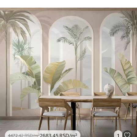
2683
.45
RSD
/m²
1
4472
.42
RSD
/m²