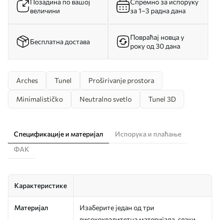
Позадина по вашој
Спремно за испоруку
величини
за 1–3 радна дана
Повраћај новца у
Бесплатна достава
року од 30 дана
Arches
Tunel
Proširivanje prostora
Minimalističko
Neutralno svetlo
Tunel 3D
Спецификације и материјал
Испорука и плаћање
ФАК
Карактеристике
Материјал
Изаберите један од три
висококвалитетна материјала, сваки