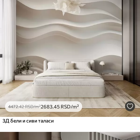
2683
.45
RSD
/m²
4472
.42
RSD
/m²
3Д бели и сиви таласи