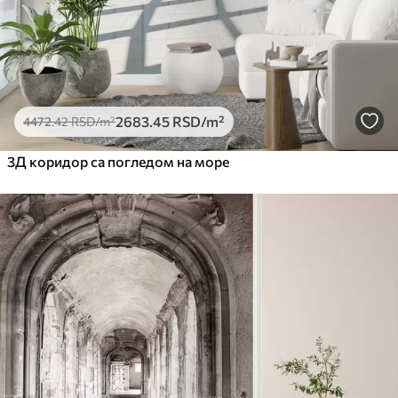
2683
.45
RSD
/m²
4472
.42
RSD
/m²
3Д коридор са погледом на море