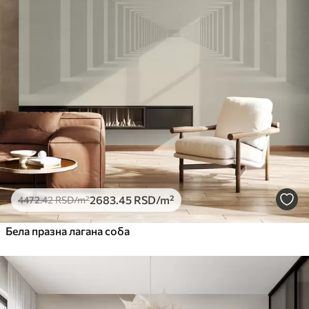
2683
.45
RSD
/m²
4472
.42
RSD
/m²
Бела празна лагана соба