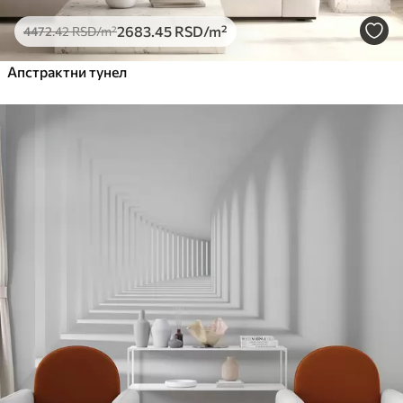
8166
.67
4900
.00
RSD
/m²
2683
.45
RSD
/m²
4472
.42
RSD
/m²
Апстрактни тунел