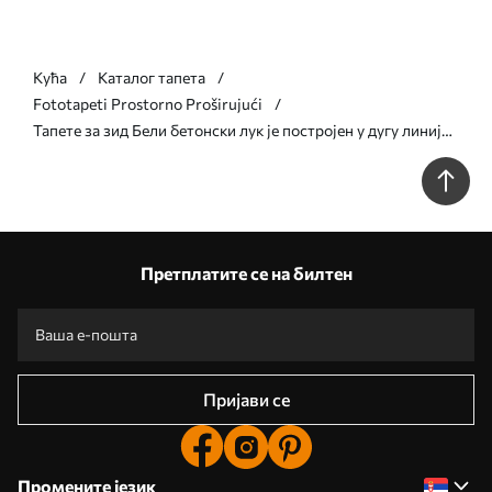
Кућа
Каталог тапета
Fototapeti Prostorno Proširujući
Тапете за зид Бели бетонски лук је постројен у дугу линију
са светлошћу бр. u96604
Претплатите се на билтен
Пријави се
Промените језик