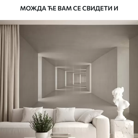
водом.
МОЖДА ЋЕ ВАМ СЕ СВИДЕТИ И
Начин примене
Беспрекорна апликација
Доступни материјали
Стандард
4472
.42
2683
.45
RSD
/m²
Премиум
5525
.00
3315
.00
RSD
/m²
Премиум
6333
.33
3800
.00
RSD
/m²
Peel and Stick