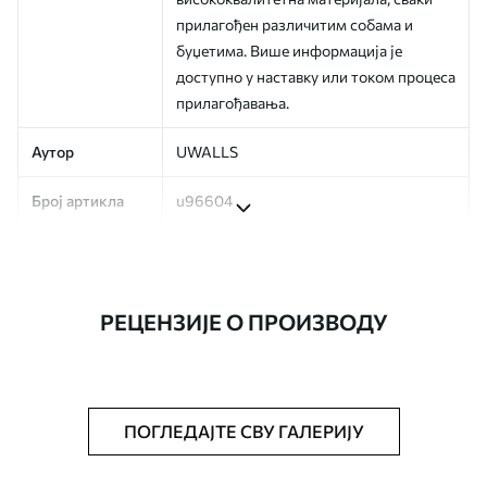
прилагођен различитим собама и
буџетима. Више информација је
доступно у наставку или током процеса
прилагођавања.
Аутор
UWALLS
Број артикла
u96604
Производња
Слика се штампа у вашој наведеној
величини, исечена на идентичне траке
ширине до 50 цм.
РЕЦЕНЗИЈЕ О ПРОИЗВОДУ
Додатно
Можете додати лак и/или лепак за
тапете.
Чишћење
Тапета се може нежно очистити меким
ПОГЛЕДАЈТЕ СВУ ГАЛЕРИЈУ
сунђером. Позадине са завршном
обрадом лакова могу се очистити