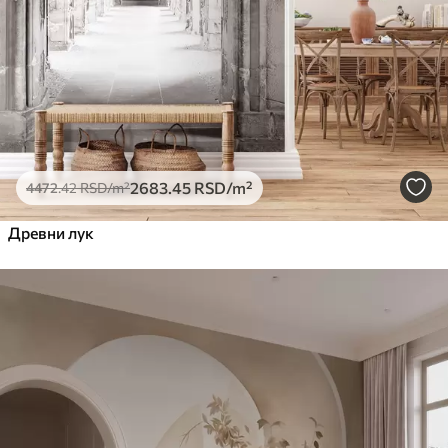
2683
.45
RSD
/m²
4472
.42
RSD
/m²
Древни лук