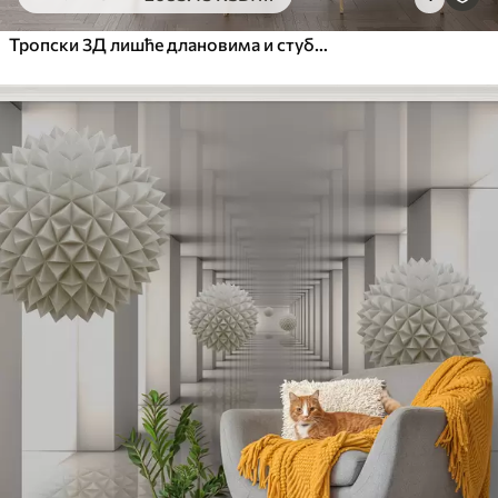
Тропски 3Д лишће длановима и стубовима