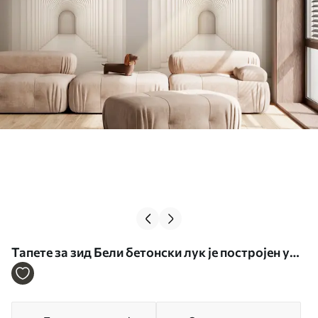
Тапете за зид Бели бетонски лук је постројен у
дугу линију са светлошћу бр. u96604