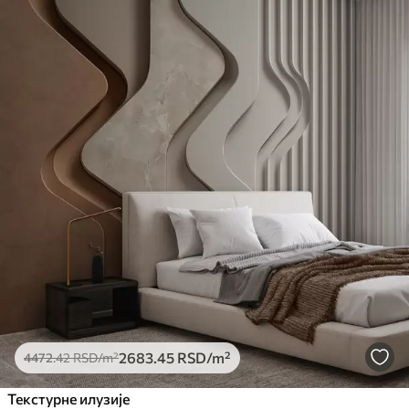
2683
.45
RSD
/m²
4472
.42
RSD
/m²
Текстурне илузије