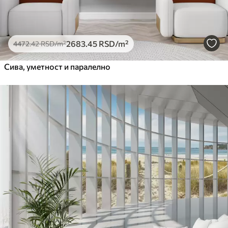
2683
.45
RSD
/m²
4472
.42
RSD
/m²
Сива, уметност и паралелно