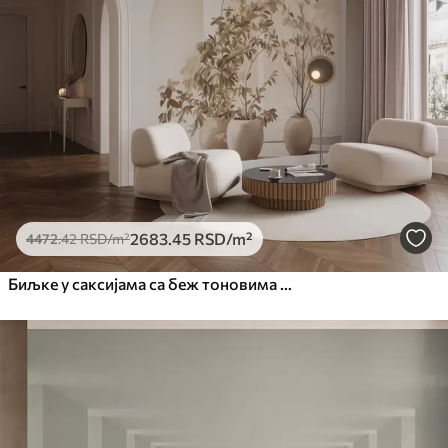
2683
.45
RSD
/m²
4472
.42
RSD
/m²
Биљке у саксијама са беж тоновима испред апстрактних лукова, минималистички стил, елегантна и чиста, неутрална позадина