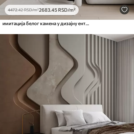
2683
.45
RSD
/m²
4472
.42
RSD
/m²
имитација белог камена у дизајну ентеријера