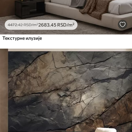
2683
.45
RSD
/m²
4472
.42
RSD
/m²
Текстурне илузије