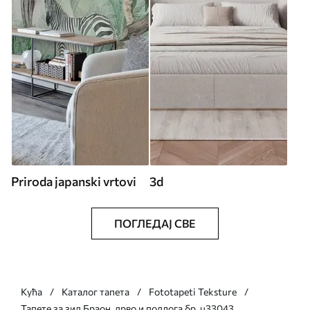
Priroda japanski vrtovi
3d
ПОГЛЕДАЈ СВЕ
Кућа
Каталог тапета
Fototapeti Teksture
Тапете за зид Браон, дрво и подлога бр. u33043