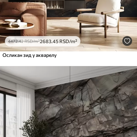
2683
.45
RSD
/m²
4472
.42
RSD
/m²
Осликан зид у акварелу