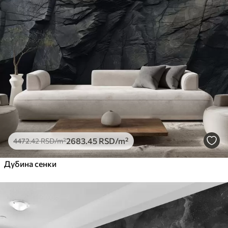
2683
.45
RSD
/m²
4472
.42
RSD
/m²
Дубина сенки