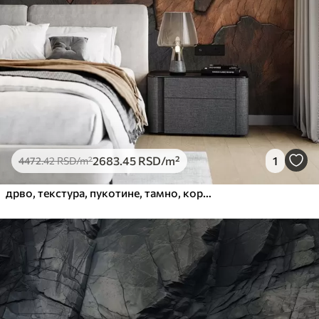
Премиум
5525
.00
3315
.00
RSD
/m²
Премиум
6333
.33
3800
.00
RSD
/m²
Peel and Stick
8166
.67
4900
.00
RSD
/m²
2683
.45
RSD
/m²
1
4472
.42
RSD
/m²
дрво, текстура, пукотине, тамно, кора, површина