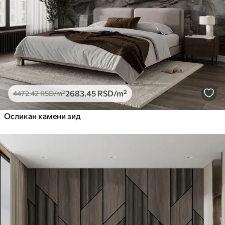
2683
.45
RSD
/m²
4472
.42
RSD
/m²
Осликан камени зид