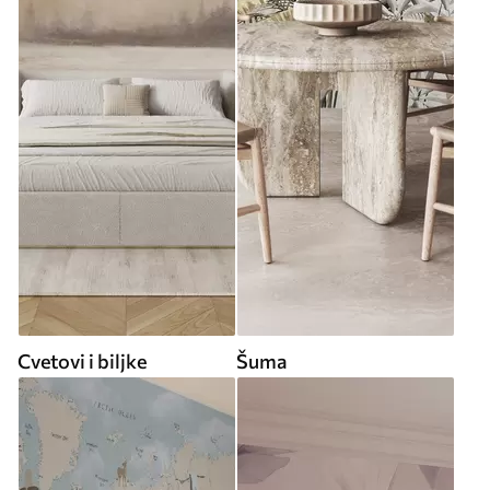
Cvetovi i biljke
Šuma