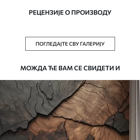
ширине до 50 цм.
РЕЦЕНЗИЈЕ О ПРОИЗВОДУ
Додатно
Можете додати лак и/или лепак за
тапете.
Чишћење
Тапета се може нежно очистити меким
ПОГЛЕДАЈТЕ СВУ ГАЛЕРИЈУ
сунђером. Позадине са завршном
обрадом лакова могу се очистити
водом.
МОЖДА ЋЕ ВАМ СЕ СВИДЕТИ И
Начин примене
Беспрекорна апликација
Доступни материјали
Стандард
4472
.42
2683
.45
RSD
/m²