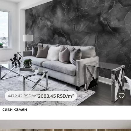
2683
.45
RSD
/m²
4472
.42
RSD
/m²
сиви камен