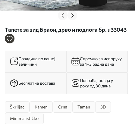
Тапете за зид Браон, дрво и подлога бр. u33043
Позадина по вашој
Спремно за испоруку
величини
за 1–3 радна дана
Повраћај новца у
Бесплатна достава
року од 30 дана
Škriljac
Kamen
Crna
Taman
3D
Minimalističko