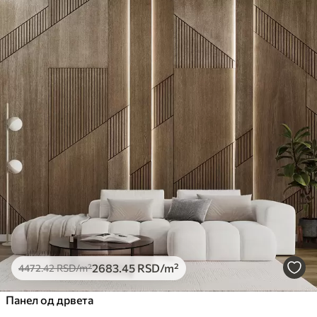
2683
.45
RSD
/m²
4472
.42
RSD
/m²
Панел од дрвета