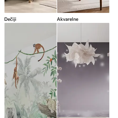
Dečiji
Akvarelne