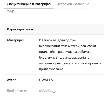
Спецификације и материјал
Испорука и плаћање
ФАК
Карактеристике
Материјал
Изаберите један од три
висококвалитетна материјала, сваки
прилагођен различитим собама и
буџетима. Више информација је
доступно у наставку или током процеса
прилагођавања.
Аутор
UWALLS
Број артикла
u33043
Производња
Слика се штампа у вашој наведеној
величини, исечена на идентичне траке