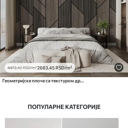
2683
.45
RSD
/m²
4472
.42
RSD
/m²
Геометријске плоче са текстуром дрвета
ПОПУЛАРНЕ КАТЕГОРИЈЕ