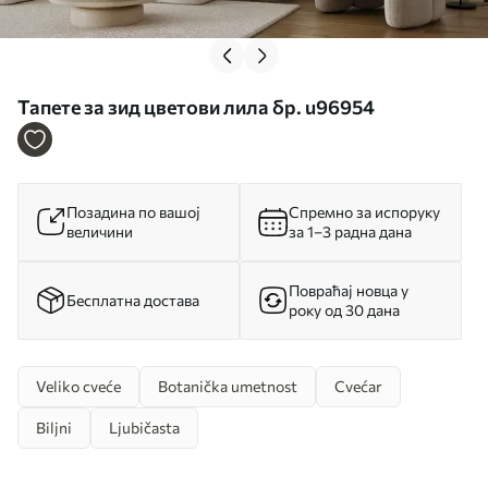
Тапете за зид цветови лила бр. u96954
Позадина по вашој
Спремно за испоруку
величини
за 1–3 радна дана
Повраћај новца у
Бесплатна достава
року од 30 дана
Veliko cveće
Botanička umetnost
Cvećar
Biljni
Ljubičasta