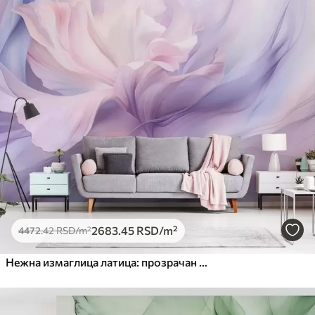
2683
.45
RSD
/m²
4472
.42
RSD
/m²
Нежна измаглица латица: прозрачан цвет у пастелно-јоргованој измаглици