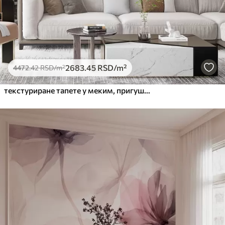
2683
.45
RSD
/m²
4472
.42
RSD
/m²
текстуриране тапете у меким, пригушеним бојама са деликатним цветовима и гранама глициније