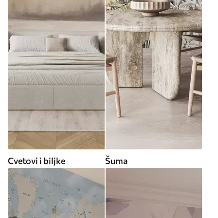
Cvetovi i biljke
Šuma