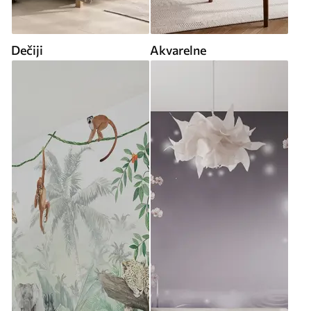
Dečiji
Akvarelne