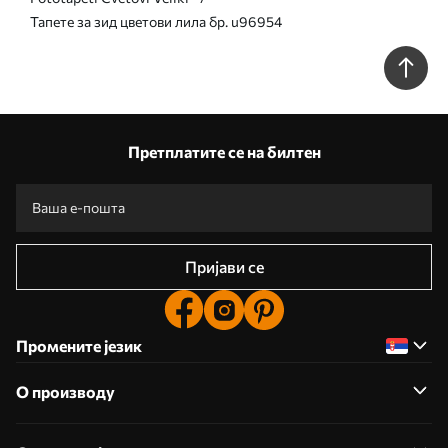
Тапете за зид цветови лила бр. u96954
Претплатите се на билтен
Пријави се
Промените језик
О производу