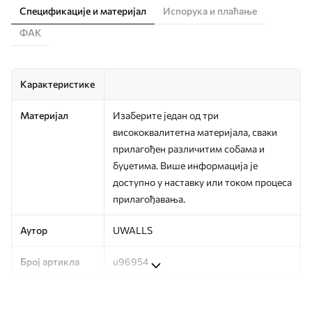
Спецификације и материјал
Испорука и плаћање
ФАК
Карактеристике
Материјал
Изаберите један од три
висококвалитетна материјала, сваки
прилагођен различитим собама и
буџетима. Више информација је
доступно у наставку или током процеса
прилагођавања.
Аутор
UWALLS
Број артикла
u96954
Производња
Слика се штампа у вашој наведеној
величини, исечена на идентичне траке