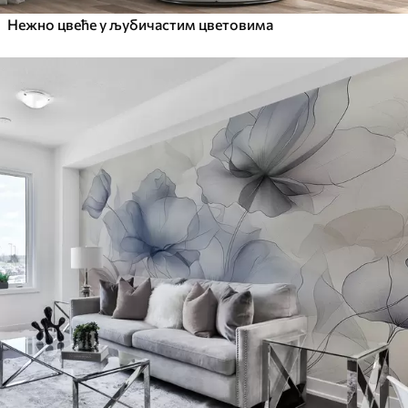
Нежно цвеће у љубичастим цветовима