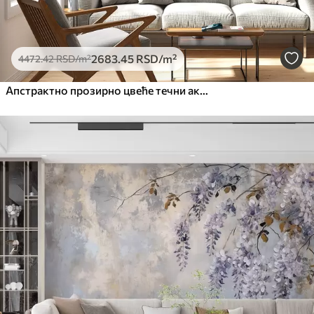
2683
.45
RSD
/m²
4472
.42
RSD
/m²
Апстрактно прозирно цвеће течни акварел