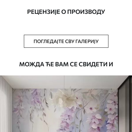
ширине до 50 цм.
РЕЦЕНЗИЈЕ О ПРОИЗВОДУ
Додатно
Можете додати лак и/или лепак за
тапете.
Чишћење
Тапета се може нежно очистити меким
ПОГЛЕДАЈТЕ СВУ ГАЛЕРИЈУ
сунђером. Позадине са завршном
обрадом лакова могу се очистити
водом.
МОЖДА ЋЕ ВАМ СЕ СВИДЕТИ И
Начин примене
Беспрекорна апликација
Доступни материјали
Стандард
4472
.42
2683
.45
RSD
/m²