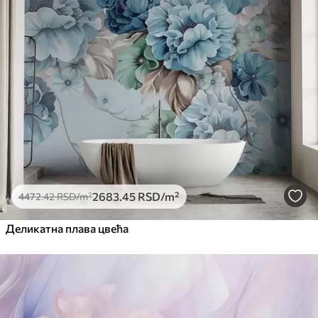
2683
.45
RSD
/m²
4472
.42
RSD
/m²
Деликатна плава цвећа