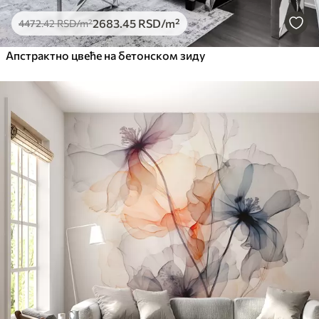
2683
.45
RSD
/m²
4472
.42
RSD
/m²
Апстрактно цвеће на бетонском зиду