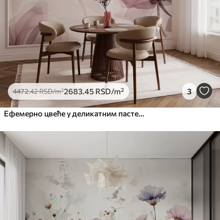
2683
.45
RSD
/m²
3
4472
.42
RSD
/m²
Ефемерно цвеће у деликатним пастелним бојама