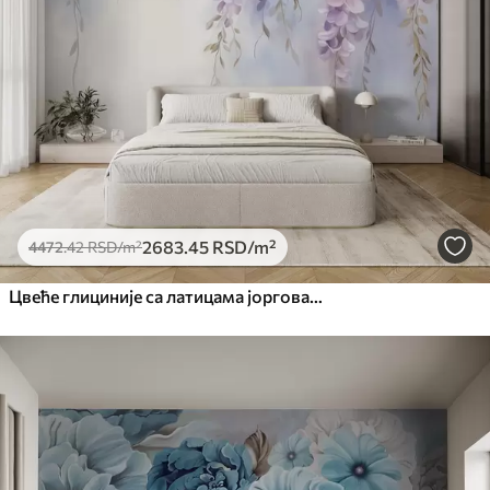
Премиум
5525
.00
3315
.00
RSD
/m²
Премиум
6333
.33
3800
.00
RSD
/m²
Peel and Stick
8166
.67
4900
.00
RSD
/m²
2683
.45
RSD
/m²
4472
.42
RSD
/m²
Цвеће глициније са латицама јоргована и зеленим листовима који виси са грана, нежне пастелне боје, пастелна позадина