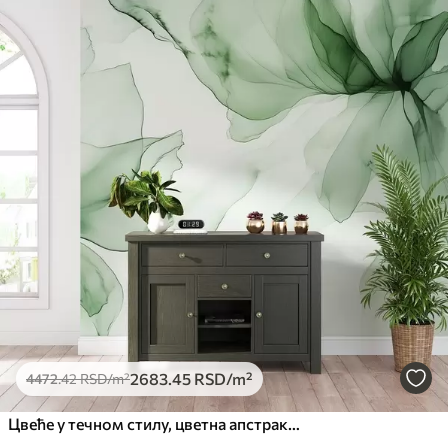
2683
.45
RSD
/m²
4472
.42
RSD
/m²
Цвеће у течном стилу, цветна апстракција, акварел, палета зелених боја