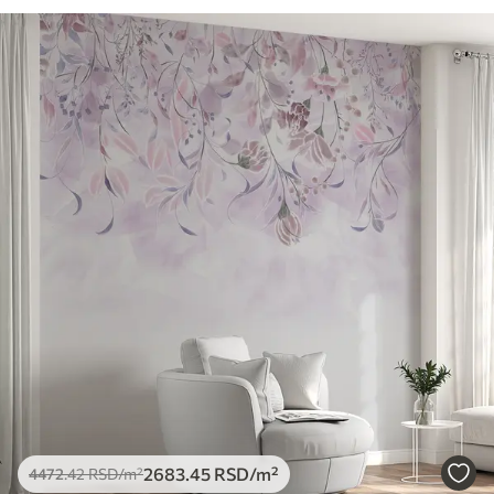
2683
.45
RSD
/m²
4472
.42
RSD
/m²