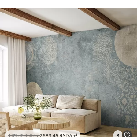
2683
.45
RSD
/m²
3
4472
.42
RSD
/m²