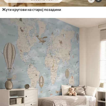
Жути кругови на старој позадини