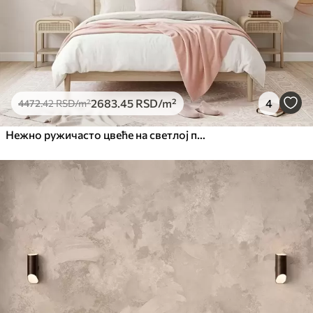
2683
.45
RSD
/m²
4
4472
.42
RSD
/m²
Нежно ружичасто цвеће на светлој позадини