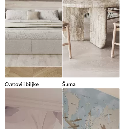
Cvetovi i biljke
Šuma