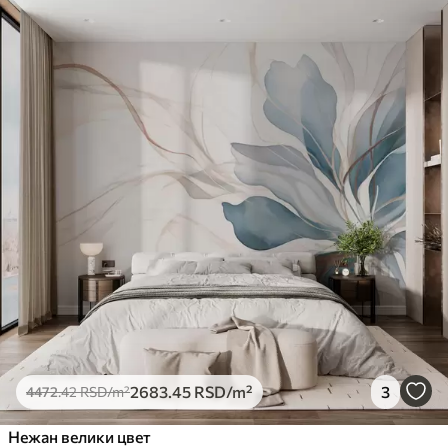
2683
.45
RSD
/m²
3
4472
.42
RSD
/m²
Нежан велики цвет