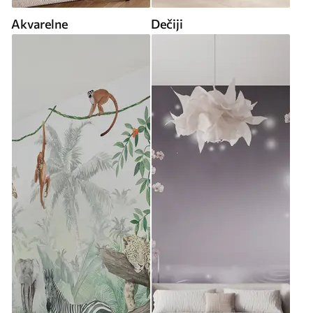
Akvarelne
Dečiji