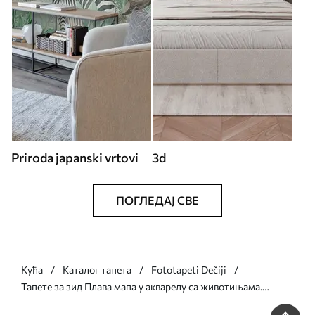
Priroda japanski vrtovi
3d
ПОГЛЕДАЈ СВЕ
Кућа
Каталог тапета
Fototapeti Dečiji
Тапете за зид Плава мапа у акварелу са животињама.
Ознаке на немачком језику. бр. c00012dev1