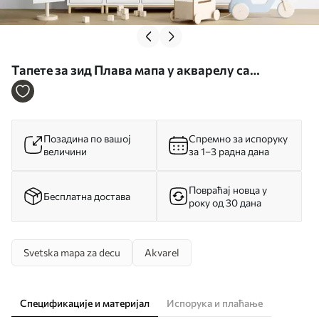
Тапете за зид Плава мапа у акварелу са
животињама. Ознаке на немачком језику. бр.
c00012dev1
Позадина по вашој
Спремно за испоруку
величини
за 1–3 радна дана
Повраћај новца у
Бесплатна достава
року од 30 дана
Svetska mapa za decu
Akvarel
Спецификације и материјал
Испорука и плаћање