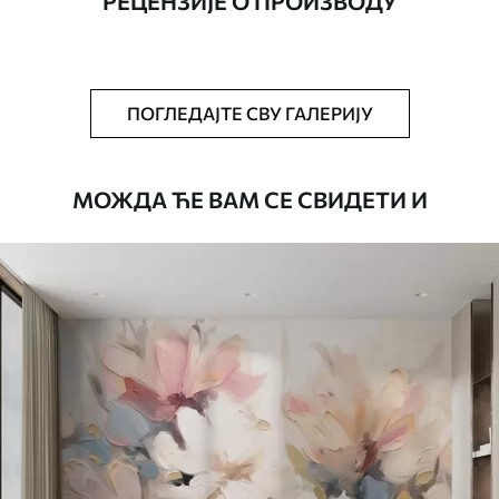
РЕЦЕНЗИЈЕ О ПРОИЗВОДУ
Додатно
Можете додати лак и/или лепак за
тапете.
Чишћење
Тапета се може нежно очистити меким
ПОГЛЕДАЈТЕ СВУ ГАЛЕРИЈУ
сунђером. Позадине са завршном
обрадом лакова могу се очистити
водом.
МОЖДА ЋЕ ВАМ СЕ СВИДЕТИ И
Начин примене
Беспрекорна апликација
Доступни материјали
Стандард
4472
.42
2683
.45
RSD
/m²
Премиум
5525
.00
3315
.00
RSD
/m²