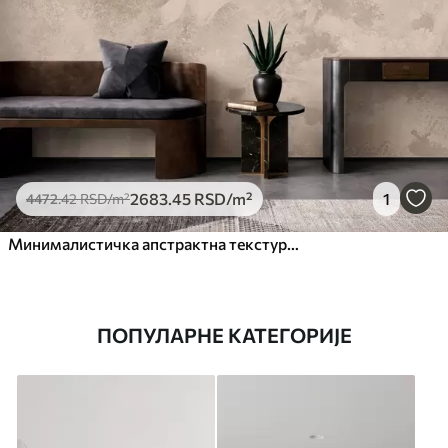
2683
.45
RSD
/m²
1
4472
.42
RSD
/m²
Минималистичка апстрактна текстура четкице у беж тоновима
ПОПУЛАРНЕ КАТЕГОРИЈЕ