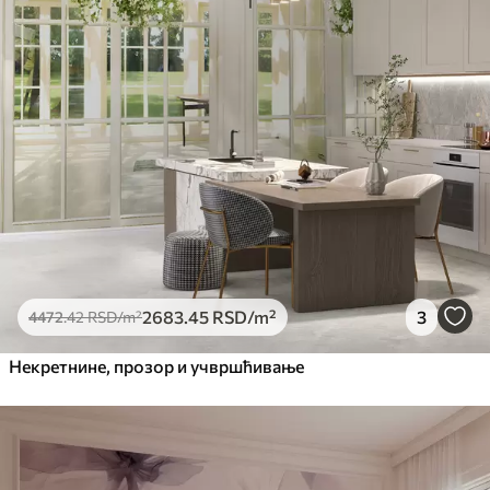
2683
.45
RSD
/m²
3
4472
.42
RSD
/m²
Некретнине, прозор и учвршћивање