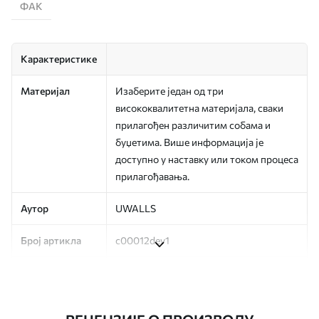
ФАК
Карактеристике
Материјал
Изаберите један од три
висококвалитетна материјала, сваки
прилагођен различитим собама и
буџетима. Више информација је
доступно у наставку или током процеса
прилагођавања.
Аутор
UWALLS
Број артикла
c00012dev1
Производња
Слика се штампа у вашој наведеној
величини, исечена на идентичне траке
ширине до 50 цм.