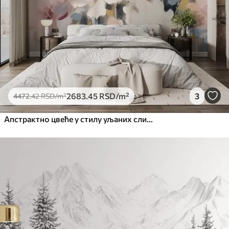
Премиум
6333
.33
3800
.00
RSD
/m²
Peel and Stick
8166
.67
4900
.00
RSD
/m²
2683
.45
RSD
/m²
3
4472
.42
RSD
/m²
Апстрактно цвеће у стилу уљаних слика у меким тоновима