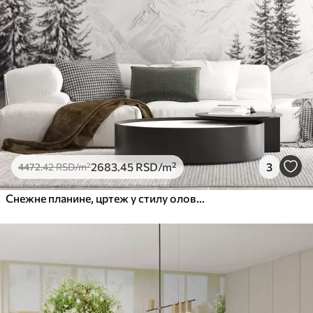
2683
.45
RSD
/m²
3
4472
.42
RSD
/m²
Снежне планине, цртеж у стилу оловке, минимализам, шума, природа