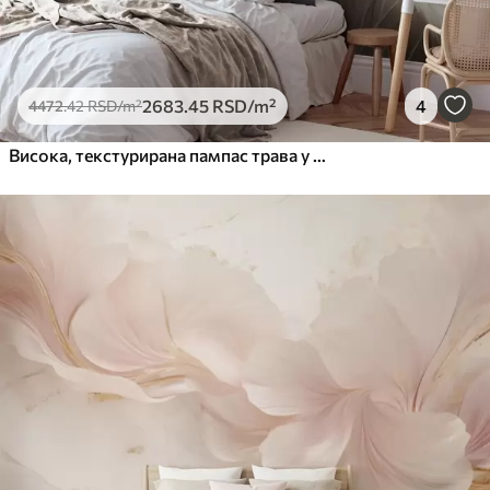
2683
.45
RSD
/m²
4
4472
.42
RSD
/m²
Висока, текстурирана пампас трава у меким, топлим, неутралним тоновима, са замућеном, светлом позадином