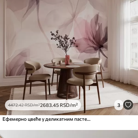
2683
.45
RSD
/m²
3
4472
.42
RSD
/m²
Ефемерно цвеће у деликатним пастелним бојама