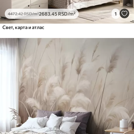
2683
.45
RSD
/m²
1
4472
.42
RSD
/m²
Свет, карта и атлас