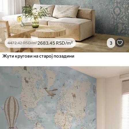
2683
.45
RSD
/m²
3
4472
.42
RSD
/m²
Жути кругови на старој позадини