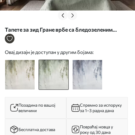
Тапете за зид Гране врбе са бледозеленим
листовима које висе на пригушеној позадини у
акварелном стилу бр. w09893v1
Овај дизајн је доступан у другим бојама:
Позадина по вашој
Спремно за испоруку
величини
за 1–3 радна дана
Повраћај новца у
Бесплатна достава
року од 30 дана