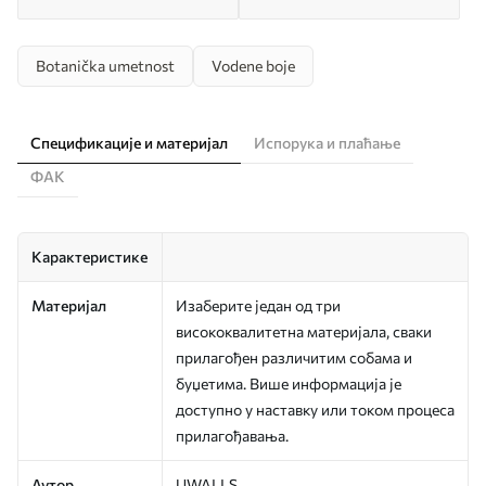
Botanička umetnost
Vodene boje
Спецификације и материјал
Испорука и плаћање
ФАК
Карактеристике
Материјал
Изаберите један од три
висококвалитетна материјала, сваки
прилагођен различитим собама и
буџетима. Више информација је
доступно у наставку или током процеса
прилагођавања.
Аутор
UWALLS