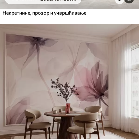
Некретнине, прозор и учвршћивање