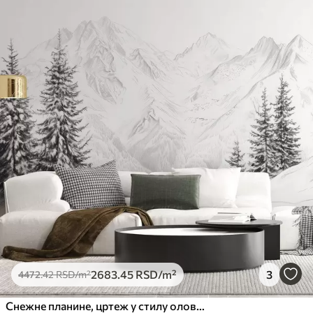
2683
.45
RSD
/m²
3
4472
.42
RSD
/m²
Снежне планине, цртеж у стилу оловке, минимализам, шума, природа