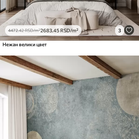
2683
.45
RSD
/m²
3
4472
.42
RSD
/m²
Нежан велики цвет