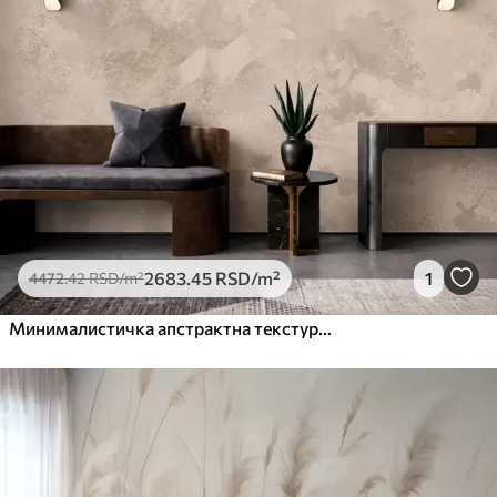
2683
.45
RSD
/m²
1
4472
.42
RSD
/m²
Минималистичка апстрактна текстура четкице у беж тоновима