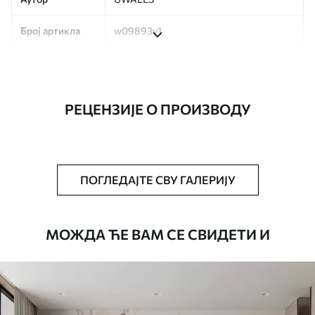
Број артикла
w09893v1
Производња
Слика се штампа у вашој наведеној
величини, исечена на идентичне траке
ширине до 50 цм.
РЕЦЕНЗИЈЕ О ПРОИЗВОДУ
Додатно
Можете додати лак и/или лепак за
тапете.
Чишћење
Тапета се може нежно очистити меким
ПОГЛЕДАЈТЕ СВУ ГАЛЕРИЈУ
сунђером. Позадине са завршном
обрадом лакова могу се очистити
водом.
МОЖДА ЋЕ ВАМ СЕ СВИДЕТИ И
Начин примене
Беспрекорна апликација
Доступни материјали