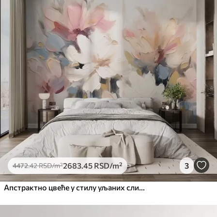
Стандард
4472
.42
2683
.45
RSD
/m²
Премиум
5525
.00
3315
.00
RSD
/m²
Премиум
6333
.33
3800
.00
RSD
/m²
Peel and Stick
8166
.67
4900
.00
RSD
/m²
2683
.45
RSD
/m²
3
4472
.42
RSD
/m²
Апстрактно цвеће у стилу уљаних слика у меким тоновима