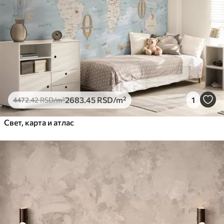
2683
.45
RSD
/m²
1
4472
.42
RSD
/m²
Свет, карта и атлас