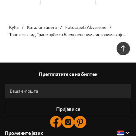
Кућа
Каталог тапета
Fototapeti Akvarelne
Тапете за зид Гране врбе са бледозеленим листовима које
висе на пригушеној позадини у акварелном стилу бр.
w09893v1
Претплатите се на билтен
Пријави се
Промените језик