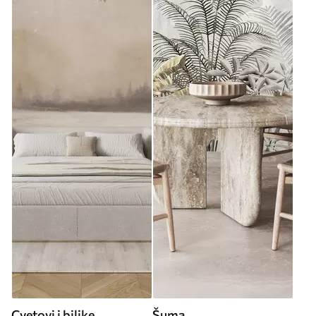
Cvetovi i biljke
Šuma