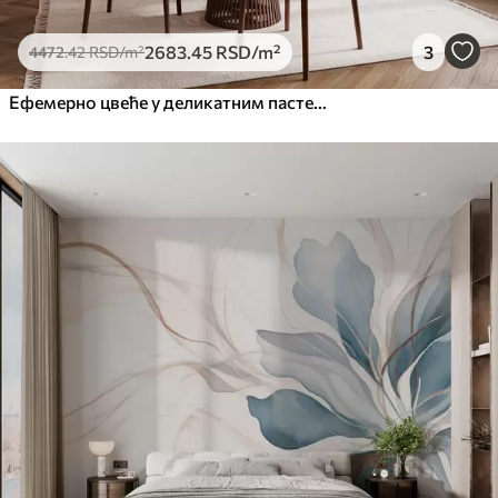
2683
.45
RSD
/m²
3
4472
.42
RSD
/m²
Ефемерно цвеће у деликатним пастелним бојама