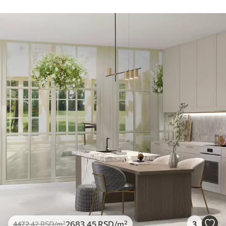
2683
.45
RSD
/m²
3
4472
.42
RSD
/m²