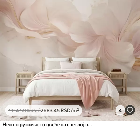
2683
.45
RSD
/m²
4
4472
.42
RSD
/m²
Нежно ружичасто цвеће на светлој позадини