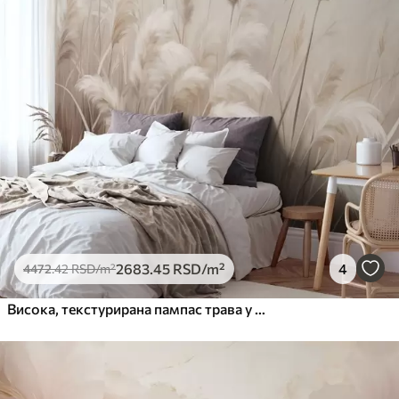
2683
.45
RSD
/m²
4
4472
.42
RSD
/m²
Висока, текстурирана пампас трава у меким, топлим, неутралним тоновима, са замућеном, светлом позадином