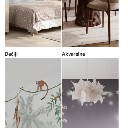
Dečiji
Akvarelne