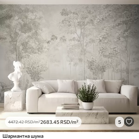
2683
.45
RSD
/m²
5
4472
.42
RSD
/m²
Шармантна шума