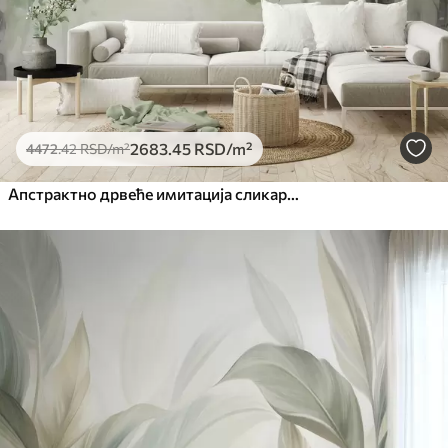
2683
.45
RSD
/m²
4472
.42
RSD
/m²
Апстрактно дрвеће имитација сликарства