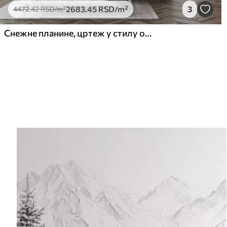
2683
.45
RSD
/m²
3
4472
.42
RSD
/m²
Снежне планине, цртеж у стилу оловке, минимализам, шума, природа