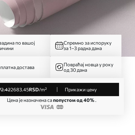
адина по вашој
Спремно за испоруку
личини
за 1–3 радна дана
Повраћај новца у року
платна достава
од 30 дана
72
.42
2683
.45
RSD
/m²
Прикажи цену
Цена је назначена са
попустом од 40%
.