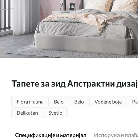
Тапете за зид Апстрактни диза
налик на латице у нијансама р
Flora i fauna
Belo
Belo
Vodene boje
Pa
стварајући слојевит ефекат бр
Delikatan
Svetlo
Спецификације и материјал
Испорука и пла