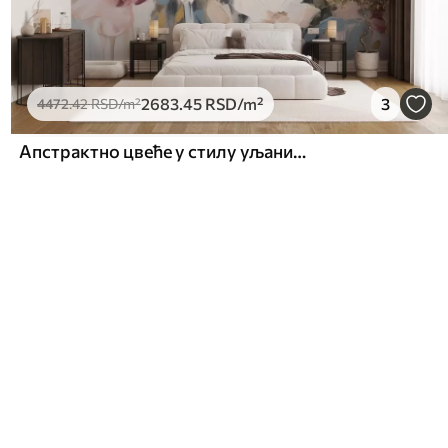
2683
.45
RSD
/m²
3
4472
.42
RSD
/m²
Апстрактно цвеће у стилу уљаних слика у меким тоновима