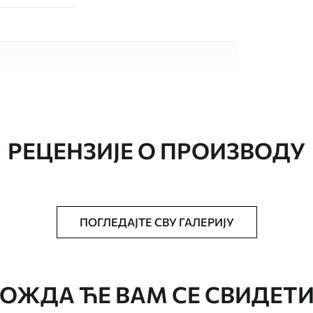
сококвалитетна материјала, сваки
бама и буџетима. Више информација је
током процеса прилагођавања.
РЕЦЕНЗИЈЕ О ПРОИЗВОДУ
ПОГЛЕДАЈТЕ СВУ ГАЛЕРИЈУ
аведеној величини, исечена на идентичне
епак за тапете.
ОЖДА ЋЕ ВАМ СЕ СВИДЕТИ
стити меким сунђером. Позадине са