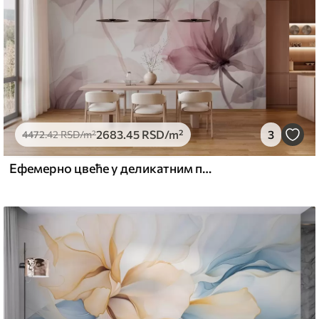
2683
.45
RSD
/m²
3
4472
.42
RSD
/m²
Ефемерно цвеће у деликатним пастелним бојама