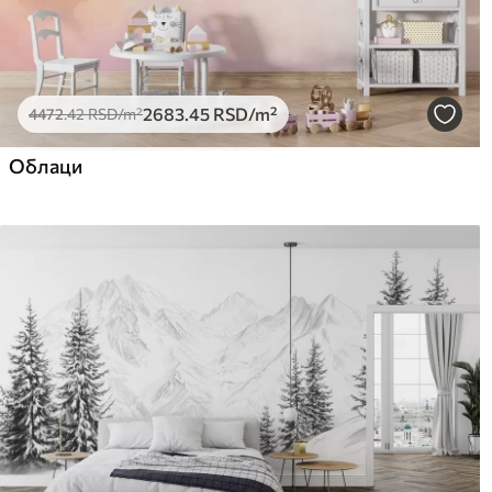
2683
.45
RSD
/m²
4472
.42
RSD
/m²
Облаци