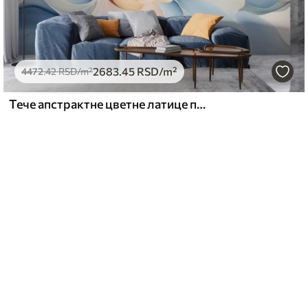
2683
.45
RSD
/m²
4472
.42
RSD
/m²
Тече апстрактне цветне латице прозирних и слојевитих облика у пастелним бојама, у брескви и плавим нијансама