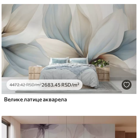
могу се очистити водом.
емиум
5
.00
3315
.00
RSD
/m²
2683
.45
RSD
/m²
l and Stick
4472
.42
RSD
/m²
6
.67
4900
.00
RSD
/m²
Велике латице акварела