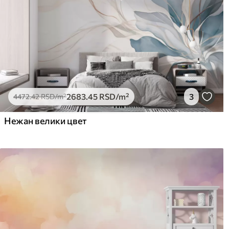
2683
.45
RSD
/m²
3
4472
.42
RSD
/m²
Нежан велики цвет