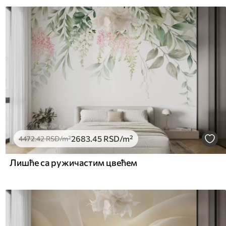
2683
.45
RSD
/m²
4472
.42
RSD
/m²
Лишће са ружичастим цвећем