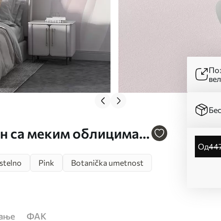
Поз
ве
Бес
јн са меким облицима
од
44
ужичасте и беле,
stelno
Pink
Botanička umetnost
. w08774
ћање
ФАК