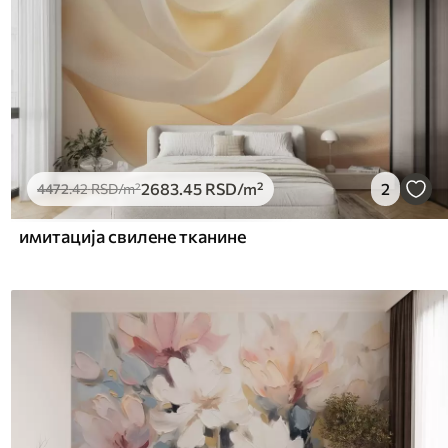
2683
.45
RSD
/m²
2
4472
.42
RSD
/m²
имитација свилене тканине