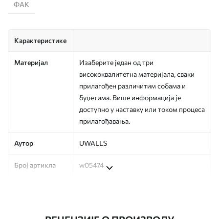
ФАК
Карактеристике
Материјал
Изаберите један од три
висококвалитетна материјала, сваки
прилагођен различитим собама и
буџетима. Више информација је
доступно у наставку или током процеса
прилагођавања.
Аутор
UWALLS
Број артикла
w05474
Производња
Слика се штампа у вашој наведеној
величини, исечена на идентичне траке
ширине до 50 цм.