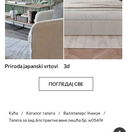
Priroda japanski vrtovi
3d
ПОГЛЕДАЈ СВЕ
Кућа
Каталог тапета
Валлпаперс Уникуе
Тапете за зид Апстрактне вене лишћа бр. w05474