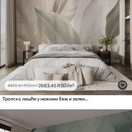
2683
.45
RSD
/m²
4472
.42
RSD
/m²
Тропско лишће у нежним беж и зеленим тоновима, са ефектом акварела и нежним прелазима боја