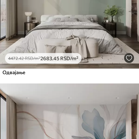
Премиум
6333
.33
3800
.00
RSD
/m²
Peel and Stick
8166
.67
4900
.00
RSD
/m²
2683
.45
RSD
/m²
4472
.42
RSD
/m²
Одвајање