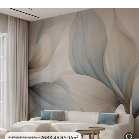
2683
.45
RSD
/m²
4472
.42
RSD
/m²