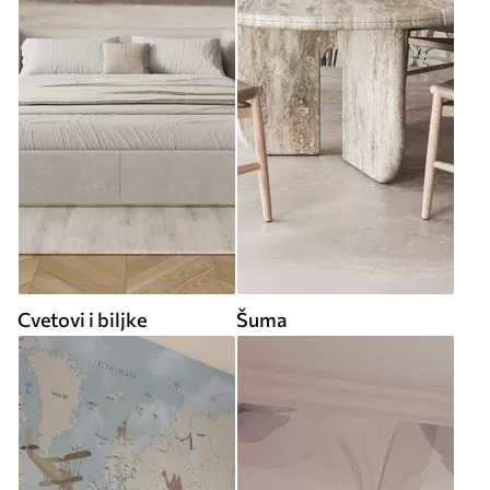
Cvetovi i biljke
Šuma