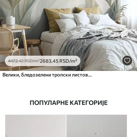
2683
.45
RSD
/m²
4472
.42
RSD
/m²
Велики, бледозелени тропски листови са меким, пастелним бојама, текстурирана уметност
ПОПУЛАРНЕ КАТЕГОРИЈЕ