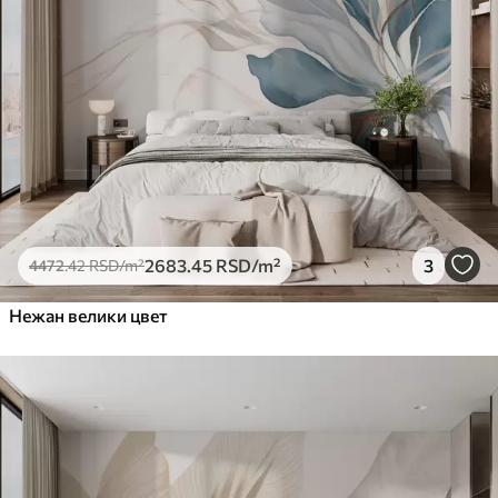
2683
.45
RSD
/m²
3
4472
.42
RSD
/m²
Нежан велики цвет