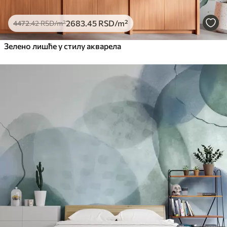
2683
.45
RSD
/m²
4472
.42
RSD
/m²
Зелено лишће у стилу акварела