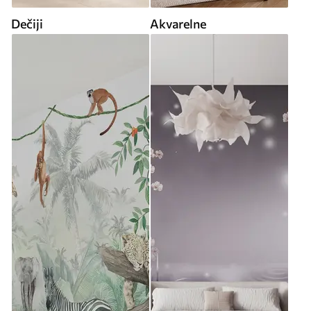
Dečiji
Akvarelne