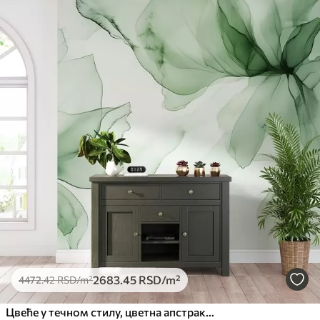
2683
.45
RSD
/m²
4472
.42
RSD
/m²
Цвеће у течном стилу, цветна апстракција, акварел, палета зелених боја