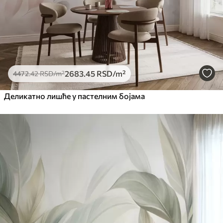
2683
.45
RSD
/m²
4472
.42
RSD
/m²
Деликатно лишће у пастелним бојама