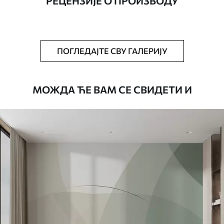
РЕЦЕНЗИЈЕ О ПРОИЗВОДУ
Додатно
Можете додати лак и/или лепак за
тапете.
Чишћење
Тапета се може нежно очистити меким
ПОГЛЕДАЈТЕ СВУ ГАЛЕРИЈУ
сунђером. Позадине са завршном
обрадом лакова могу се очистити
водом.
МОЖДА ЋЕ ВАМ СЕ СВИДЕТИ И
Начин примене
Беспрекорна апликација
Доступни материјали
Стандард
4472
.42
2683
.45
RSD
/m²
Премиум
5525
.00
3315
.00
RSD
/m²