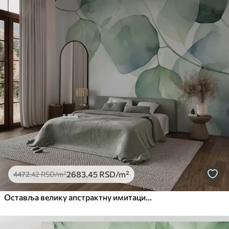
2683
.45
RSD
/m²
4472
.42
RSD
/m²
Оставља велику апстрактну имитацију акварела