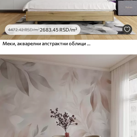
2683
.45
RSD
/m²
4472
.42
RSD
/m²
Меки, акварелни апстрактни облици у нијансама плаве, зелене и беле