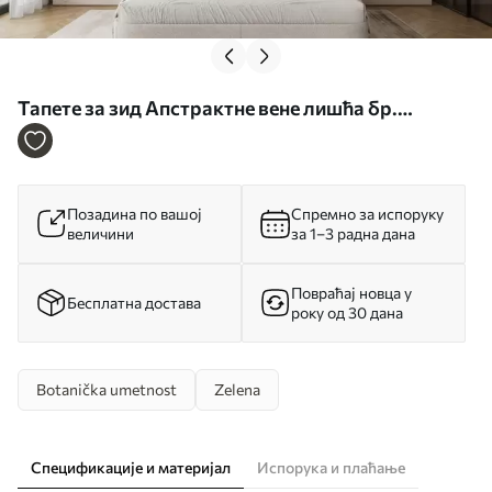
Тапете за зид Апстрактне вене лишћа бр.
w05474
Позадина по вашој
Спремно за испоруку
величини
за 1–3 радна дана
Повраћај новца у
Бесплатна достава
року од 30 дана
Botanička umetnost
Zelena
Спецификације и материјал
Испорука и плаћање