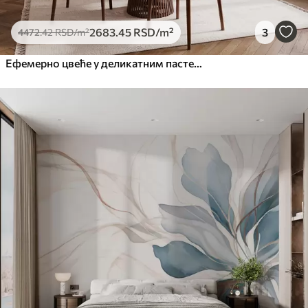
2683
.45
RSD
/m²
3
4472
.42
RSD
/m²
Ефемерно цвеће у деликатним пастелним бојама