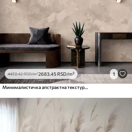
2683
.45
RSD
/m²
1
4472
.42
RSD
/m²
Минималистичка апстрактна текстура четкице у беж тоновима