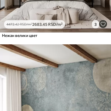
2683
.45
RSD
/m²
3
4472
.42
RSD
/m²
Нежан велики цвет