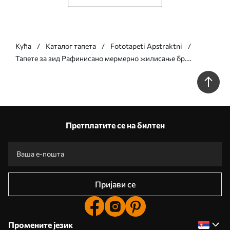
Кућа
Каталог тапета
Fototapeti Apstraktni
Тапете за зид Рафинисано мермерно жилисање бр.
w05441v1
Претплатите се на билтен
Пријави се
Промените језик