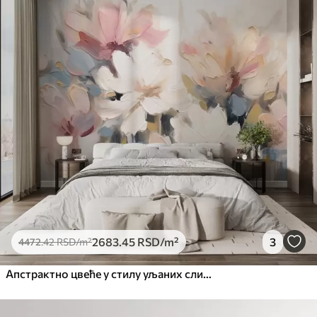
Стандард
4472
.42
2683
.45
RSD
/m²
Премиум
5525
.00
3315
.00
RSD
/m²
Премиум
6333
.33
3800
.00
RSD
/m²
Peel and Stick
8166
.67
4900
.00
RSD
/m²
2683
.45
RSD
/m²
3
4472
.42
RSD
/m²
Апстрактно цвеће у стилу уљаних слика у меким тоновима