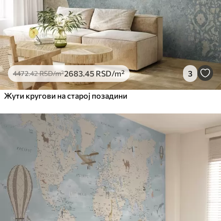
2683
.45
RSD
/m²
3
4472
.42
RSD
/m²
Жути кругови на старој позадини