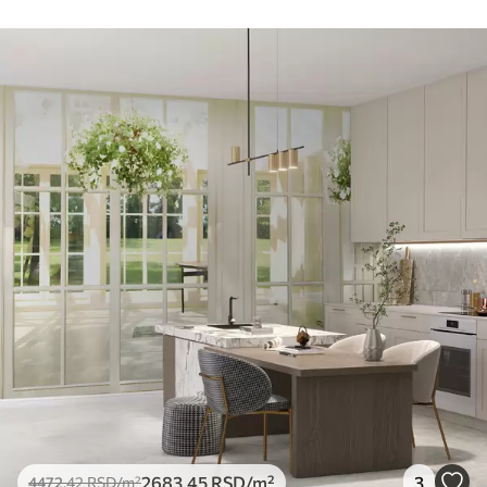
2683
.45
RSD
/m²
3
4472
.42
RSD
/m²