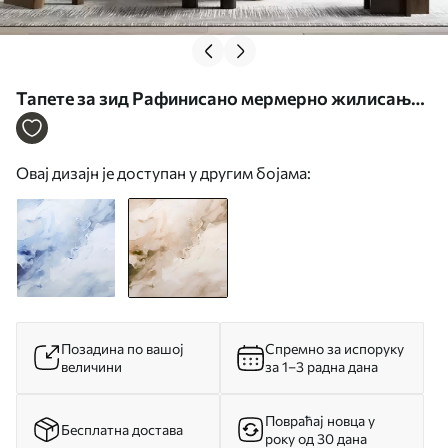
Тапете за зид Рафинисано мермерно жилисање
бр. w05441v1
Овај дизајн је доступан у другим бојама:
Позадина по вашој
Спремно за испоруку
величини
за 1–3 радна дана
Повраћај новца у
Бесплатна достава
року од 30 дана