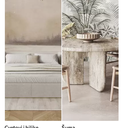
Cvetovi i biljke
Šuma