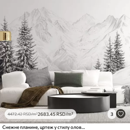
2683
.45
RSD
/m²
3
4472
.42
RSD
/m²
Снежне планине, цртеж у стилу оловке, минимализам, шума, природа