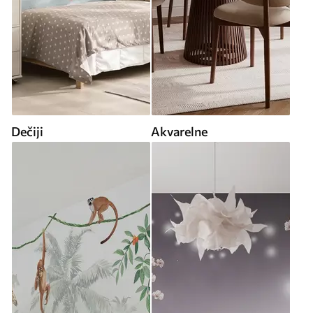
Dečiji
Akvarelne