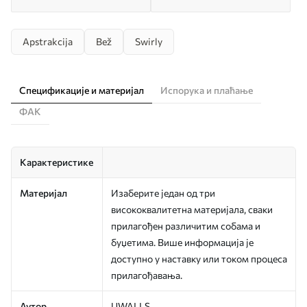
Apstrakcija
Bež
Swirly
Спецификације и материјал
Испорука и плаћање
ФАК
Карактеристике
Материјал
Изаберите један од три
висококвалитетна материјала, сваки
прилагођен различитим собама и
буџетима. Више информација је
доступно у наставку или током процеса
прилагођавања.
Аутор
UWALLS