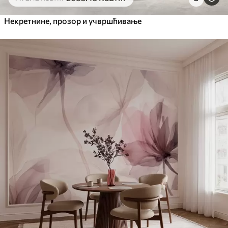
Некретнине, прозор и учвршћивање