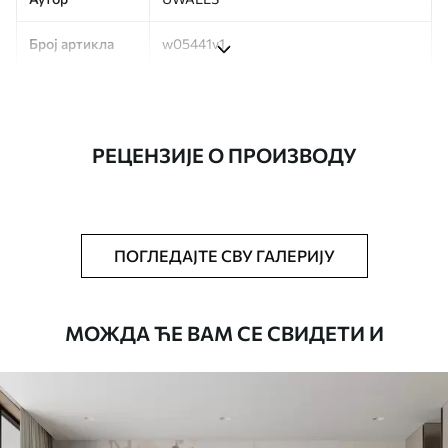
Број артикла
w05441v1
Производња
Слика се штампа у вашој наведеној
величини, исечена на идентичне траке
ширине до 50 цм.
РЕЦЕНЗИЈЕ О ПРОИЗВОДУ
Додатно
Можете додати лак и/или лепак за
тапете.
Чишћење
Тапета се може нежно очистити меким
ПОГЛЕДАЈТЕ СВУ ГАЛЕРИЈУ
сунђером. Позадине са завршном
обрадом лакова могу се очистити
водом.
МОЖДА ЋЕ ВАМ СЕ СВИДЕТИ И
Начин примене
Беспрекорна апликација
Доступни материјали