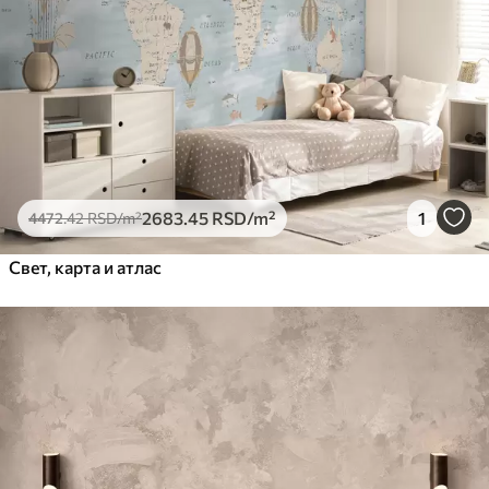
2683
.45
RSD
/m²
1
4472
.42
RSD
/m²
Свет, карта и атлас