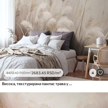
2683
.45
RSD
/m²
4
4472
.42
RSD
/m²
Висока, текстурирана пампас трава у меким, топлим, неутралним тоновима, са замућеном, светлом позадином