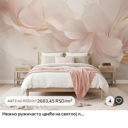
2683
.45
RSD
/m²
4
4472
.42
RSD
/m²
Нежно ружичасто цвеће на светлој позадини