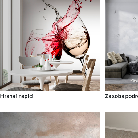
Hrana i napici
Za soba podr