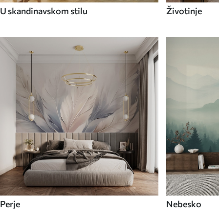
U skandinavskom stilu
Životinje
Perje
Nebesko