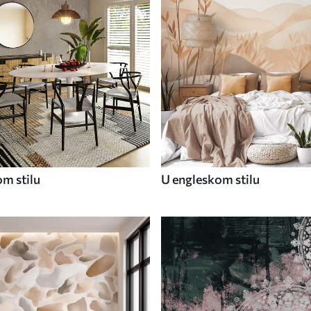
om stilu
U engleskom stilu