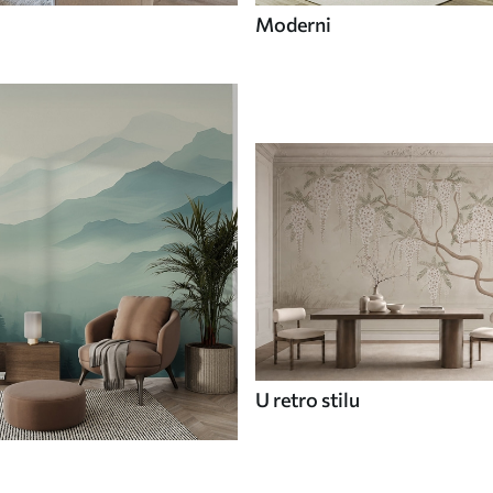
Moderni
U retro stilu