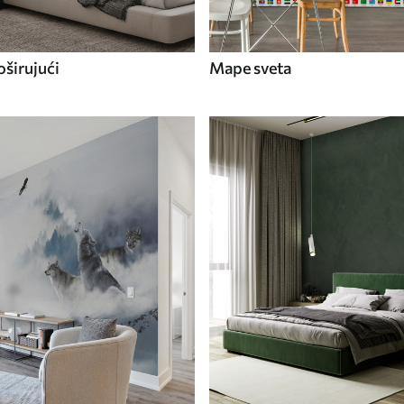
širujući
Mape sveta