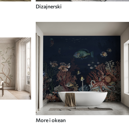
Dizajnerski
More i okean