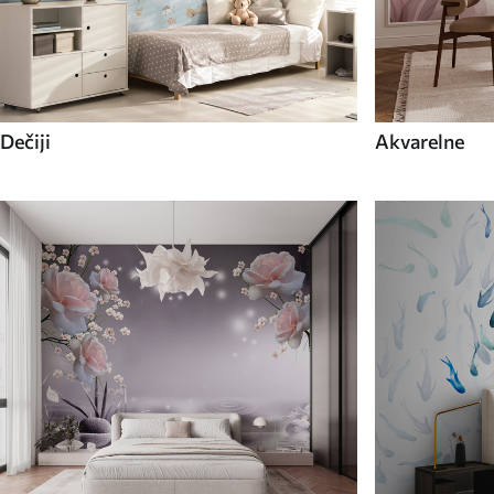
Dečiji
Akvarelne