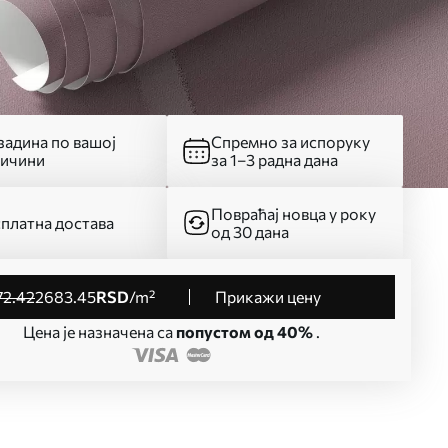
адина по вашој
Спремно за испоруку
личини
за 1–3 радна дана
Повраћај новца у року
платна достава
од 30 дана
72
.42
2683
.45
RSD
/m²
Прикажи цену
Цена је назначена са
попустом од 40%
.