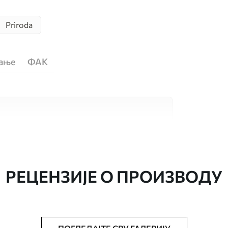
Priroda
ћање
ФАК
сококвалитетна материјала, сваки
бама и буџетима. Више информација је
током процеса прилагођавања.
РЕЦЕНЗИЈЕ О ПРОИЗВОДУ