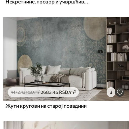
Некретнине, прозор и учвршћивање
2683
.45
RSD
/m²
3
4472
.42
RSD
/m²
Жути кругови на старој позадини