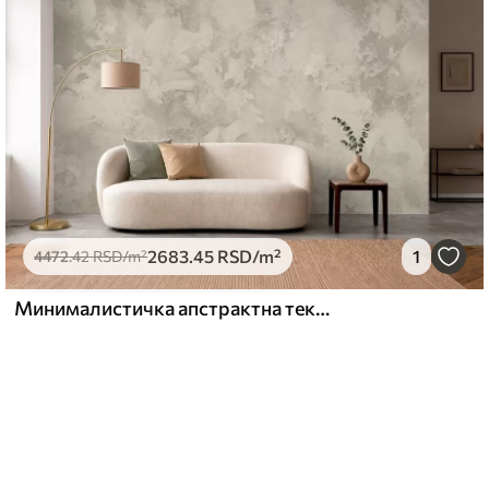
2683
.45
RSD
/m²
1
4472
.42
RSD
/m²
Минималистичка апстрактна текстура четкице у беж тоновима