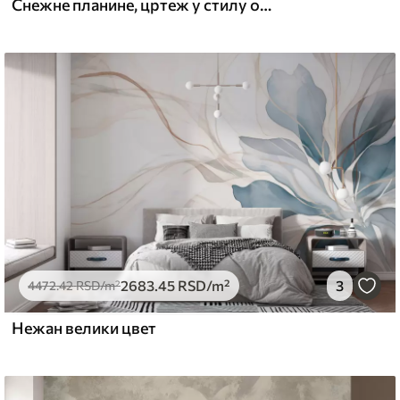
Снежне планине, цртеж у стилу оловке, минимализам, шума, природа
2683
.45
RSD
/m²
3
4472
.42
RSD
/m²
Нежан велики цвет