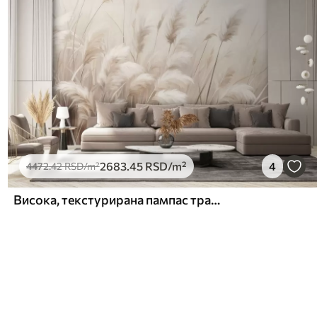
2683
.45
RSD
/m²
4
4472
.42
RSD
/m²
Висока, текстурирана пампас трава у меким, топлим, неутралним тоновима, са замућеном, светлом позадином