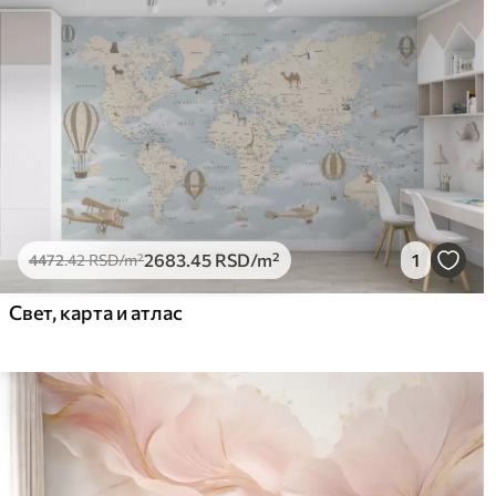
2683
.45
RSD
/m²
1
4472
.42
RSD
/m²
Свет, карта и атлас