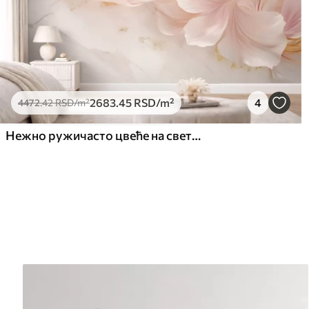
2683
.45
RSD
/m²
4
4472
.42
RSD
/m²
Нежно ружичасто цвеће на светлој позадини