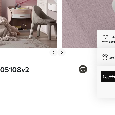
Поз
ве
Бес
 w05108v2
од
44