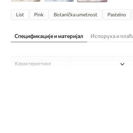
List
Pink
Botanička umetnost
Pastelno
Спецификације и материјал
Испорука и пла
Карактеристике
Материјал
Изаберите један од три ви
прилагођен различитим со
доступно у наставку или 
Аутор
UWALLS
Број артикла
w05108v2