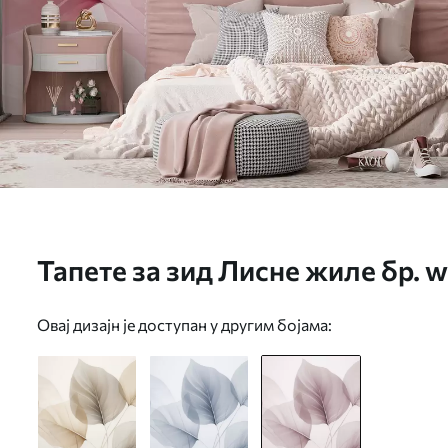
Тапете за зид Лисне жиле бр.
Овај дизајн је доступан у другим бојама: