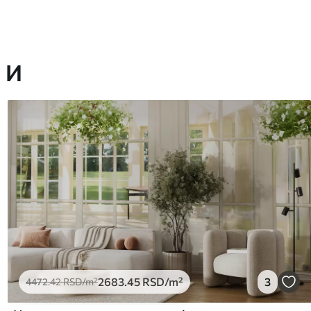
 И
2683
.45
RSD
/m²
3
4472
.42
RSD
/m²