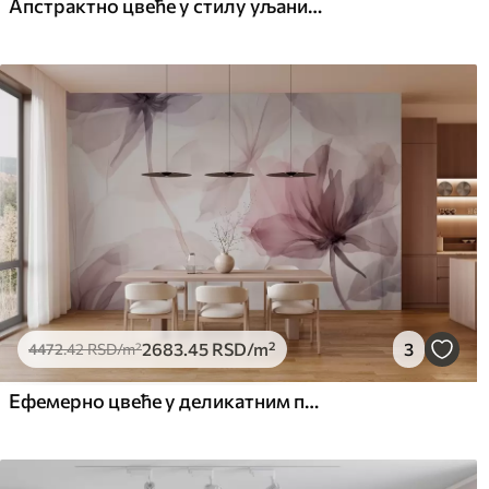
Апстрактно цвеће у стилу уљаних слика у меким тоновима
2683
.45
RSD
/m²
3
4472
.42
RSD
/m²
Ефемерно цвеће у деликатним пастелним бојама