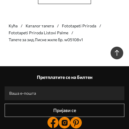
Кућа
Каталог тапета
Fototapeti Priroda
Fototapeti Priroda Listovi Palme
Тапете за зид Лисне жиле бр. w05108v1
Претплатите се на билтен
Пријави се