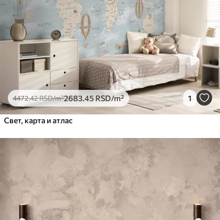
2683
.45
RSD
/m²
1
4472
.42
RSD
/m²
Свет, карта и атлас