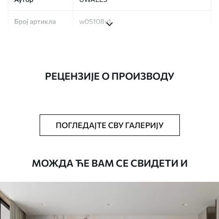
Број артикла
w05108v1
Производња
Слика се штампа у вашој наведеној
величини, исечена на идентичне траке
ширине до 50 цм.
РЕЦЕНЗИЈЕ О ПРОИЗВОДУ
Додатно
Можете додати лак и/или лепак за
тапете.
Чишћење
Тапета се може нежно очистити меким
ПОГЛЕДАЈТЕ СВУ ГАЛЕРИЈУ
сунђером. Позадине са завршном
обрадом лакова могу се очистити
водом.
МОЖДА ЋЕ ВАМ СЕ СВИДЕТИ И
Начин примене
Беспрекорна апликација
Доступни материјали