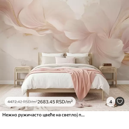
2683
.45
RSD
/m²
4
4472
.42
RSD
/m²
Нежно ружичасто цвеће на светлој позадини