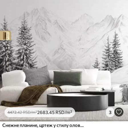
2683
.45
RSD
/m²
3
4472
.42
RSD
/m²
Снежне планине, цртеж у стилу оловке, минимализам, шума, природа