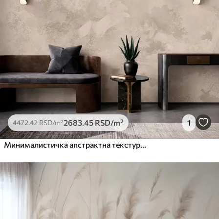
2683
.45
RSD
/m²
1
4472
.42
RSD
/m²
Минималистичка апстрактна текстура четкице у беж тоновима