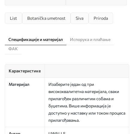
List
Botanička umetnost
Siva
Priroda
Спецификације и материјал
Испорука и плаћање
ФАК
Карактеристике
Материјал
Изаберите један од три
висококвалитетна материјала, сваки
прилагођен различитим собама и
буџетима. Више информација је
доступно у наставку или током процеса
прилагођавања.
Аутор
UWALLS