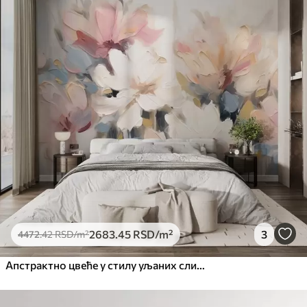
Стандард
4472
.42
2683
.45
RSD
/m²
Премиум
5525
.00
3315
.00
RSD
/m²
Премиум
6333
.33
3800
.00
RSD
/m²
Peel and Stick
8166
.67
4900
.00
RSD
/m²
2683
.45
RSD
/m²
3
4472
.42
RSD
/m²
Апстрактно цвеће у стилу уљаних слика у меким тоновима