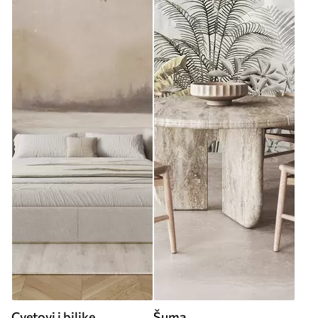
Cvetovi i biljke
Šuma