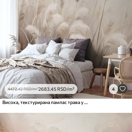
2683
.45
RSD
/m²
4
4472
.42
RSD
/m²
Висока, текстурирана пампас трава у меким, топлим, неутралним тоновима, са замућеном, светлом позадином