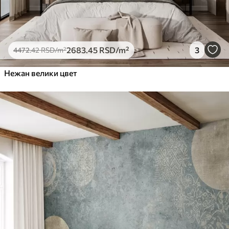
2683
.45
RSD
/m²
3
4472
.42
RSD
/m²
Нежан велики цвет