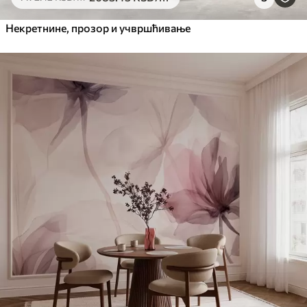
Некретнине, прозор и учвршћивање