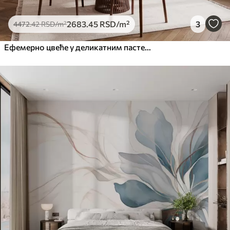
2683
.45
RSD
/m²
3
4472
.42
RSD
/m²
Ефемерно цвеће у деликатним пастелним бојама