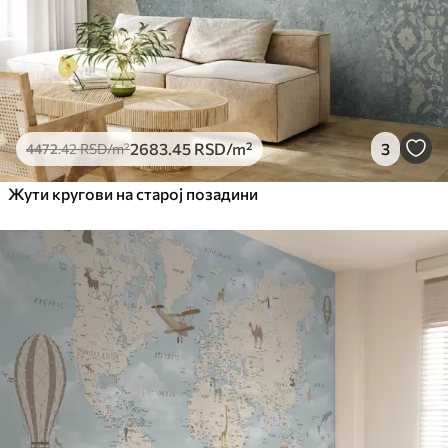
2683
.45
RSD
/m²
3
4472
.42
RSD
/m²
Жути кругови на старој позадини