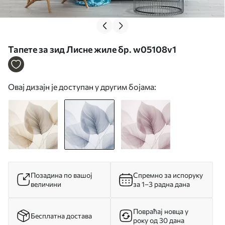
Тапете за зид Лисне жиле бр. w05108v1
Овај дизајн је доступан у другим бојама:
Позадина по вашој
Спремно за испоруку
величини
за 1–3 радна дана
Повраћај новца у
Бесплатна достава
року од 30 дана