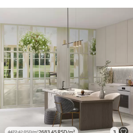
2683
.45
RSD
/m²
3
4472
.42
RSD
/m²