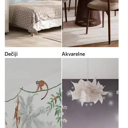
Dečiji
Akvarelne