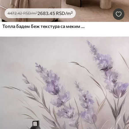
2683
.45
RSD
/m²
4472
.42
RSD
/m²
Топла бадем беж текстура са меким природним тоналним прелазима