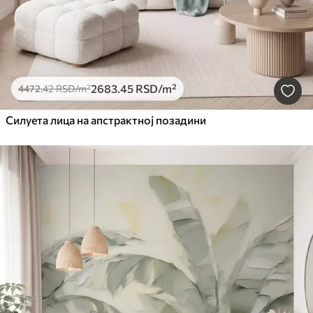
2683
.45
RSD
/m²
4472
.42
RSD
/m²
Силуета лица на апстрактној позадини