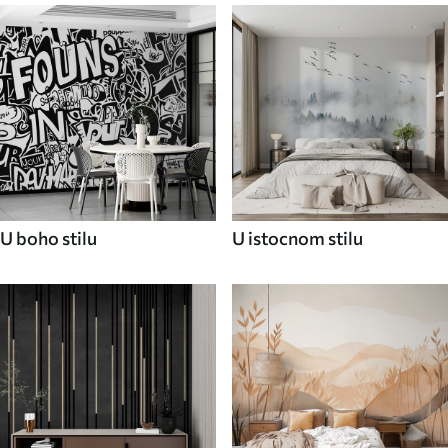
U boho stilu
U istocnom stilu