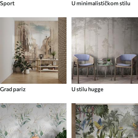
Sport
U minimalističkom stilu
Grad pariz
U stilu hugge