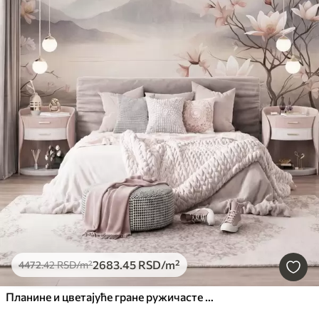
2683
.45
RSD
/m²
4472
.42
RSD
/m²
Планине и цветајуће гране ружичасте магнолије, текстурирани пејзаж