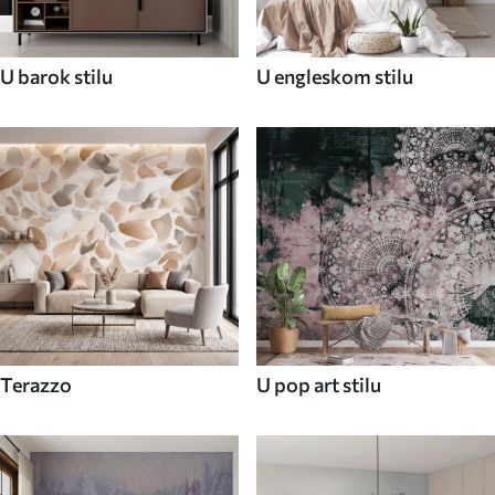
U barok stilu
U engleskom stilu
Terazzo
U pop art stilu