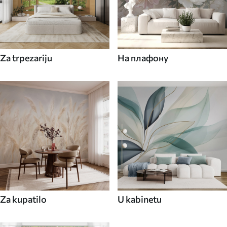
Za trpezariju
На плафону
Za kupatilo
U kabinetu