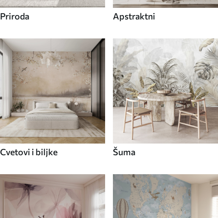
Priroda
Apstraktni
Cvetovi i biljke
Šuma