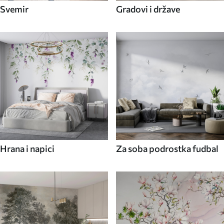
Svemir
Gradovi i države
Hrana i napici
Za soba podrostka fudbal