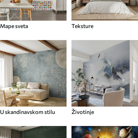
Mape sveta
Teksture
U skandinavskom stilu
Životinje