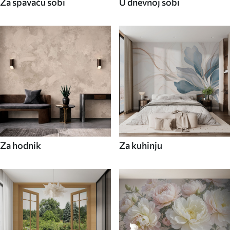
Za spavaću sobi
U dnevnoj sobi
Za hodnik
Za kuhinju