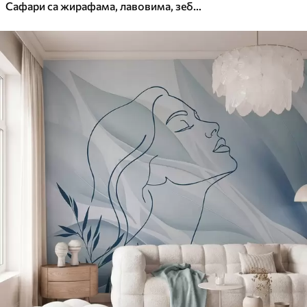
Сафари са жирафама, лавовима, зебрама и тропским дрвећем