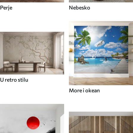
Perje
Nebesko
U retro stilu
More i okean