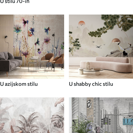
U stilu 70-ih
U azijskom stilu
U shabby chic stilu