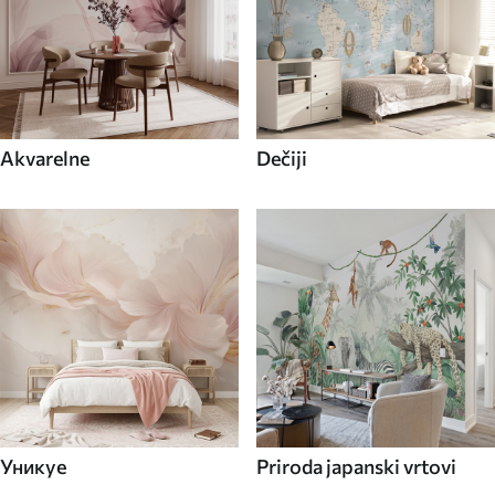
Akvarelne
Dečiji
Уникуе
Priroda japanski vrtovi