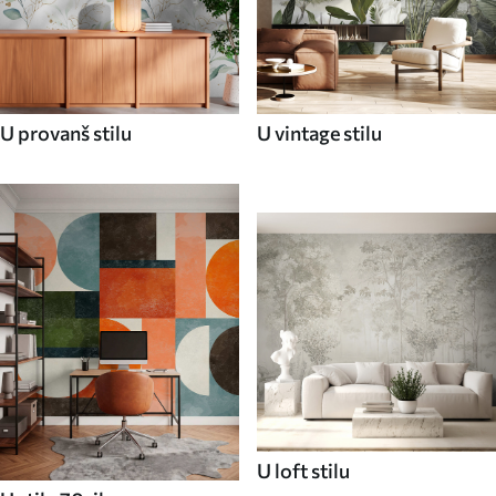
U provanš stilu
U vintage stilu
U loft stilu