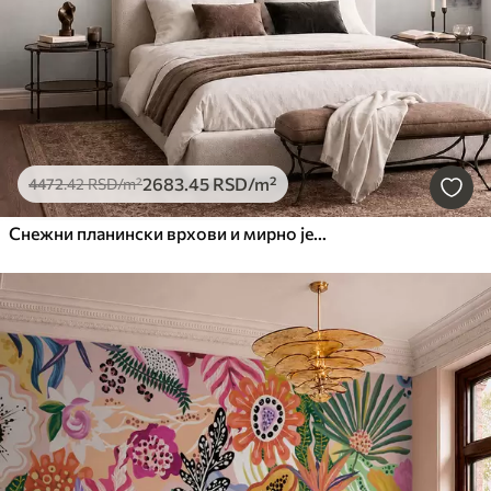
2683
.45
RSD
/m²
4472
.42
RSD
/m²
Снежни планински врхови и мирно језеро са одразом попут огледала