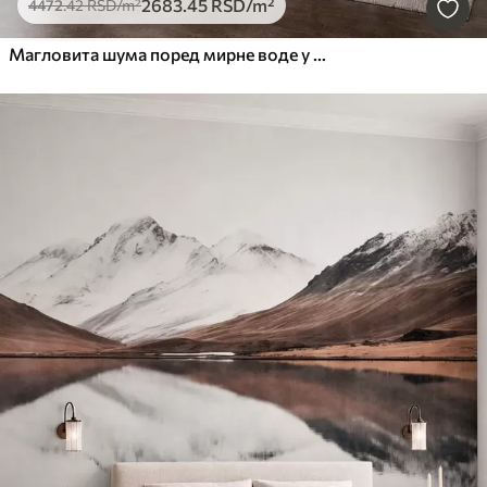
2683
.45
RSD
/m²
4472
.42
RSD
/m²
Магловита шума поред мирне воде у меким природним пастелним тоновима