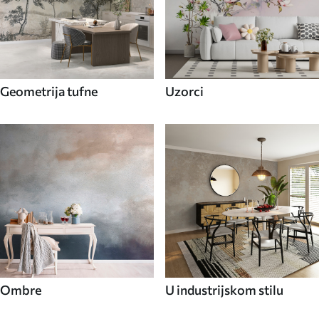
Geometrija tufne
Uzorci
Ombre
U industrijskom stilu