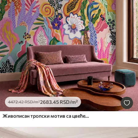
2683
.45
RSD
/m²
4472
.42
RSD
/m²
Живописан тропски мотив са цвећем, лишћем и шареним воћем