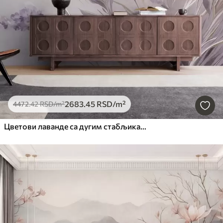
2683
.45
RSD
/m²
4472
.42
RSD
/m²
Цветови лаванде са дугим стабљикама и листовима, мека пастелна текстурирана уметност