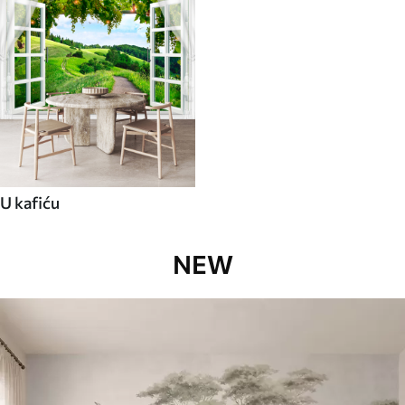
U kafiću
NEW