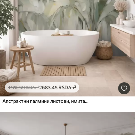
2683
.45
RSD
/m²
4472
.42
RSD
/m²
Апстрактни палмини листови, имитација слике