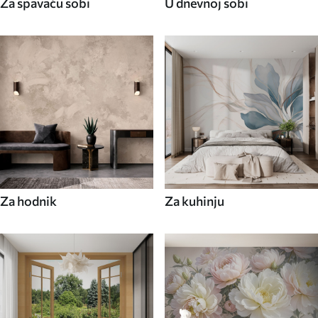
Za spavaću sobi
U dnevnoj sobi
Za hodnik
Za kuhinju