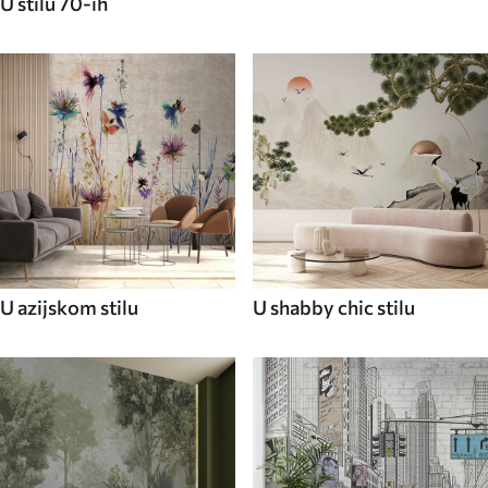
U stilu 70-ih
U azijskom stilu
U shabby chic stilu