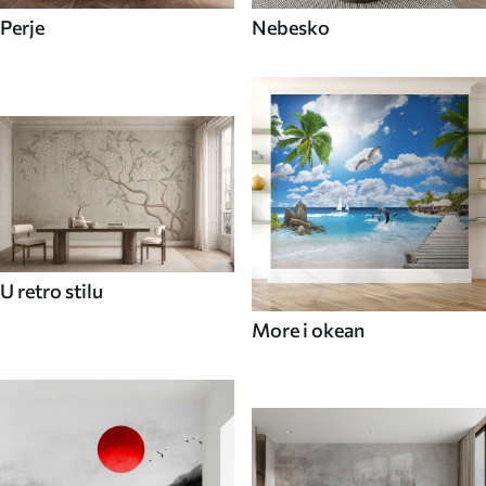
Perje
Nebesko
U retro stilu
More i okean