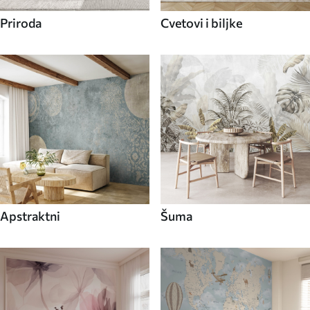
Priroda
Cvetovi i biljke
Apstraktni
Šuma