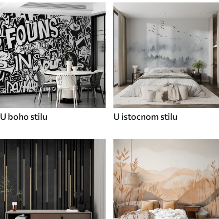
U boho stilu
U istocnom stilu