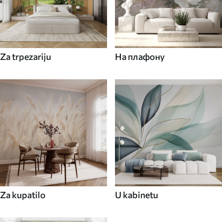
Za trpezariju
На плафону
Za kupatilo
U kabinetu