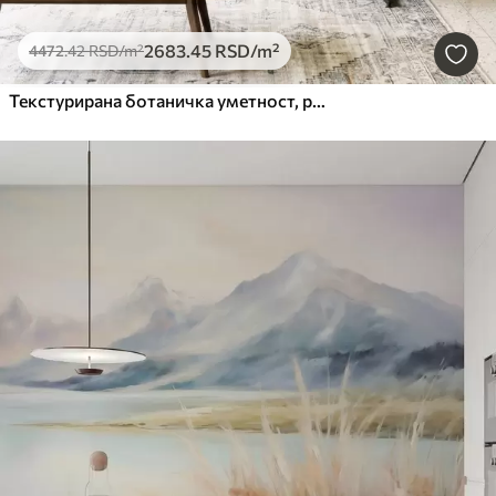
2683
.45
RSD
/m²
4472
.42
RSD
/m²
Текстурирана ботаничка уметност, разне биљке и лишће у нијансама браон и беж