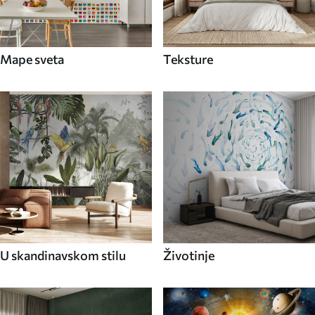
Mape sveta
Teksture
U skandinavskom stilu
Životinje