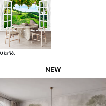
U kafiću
NEW