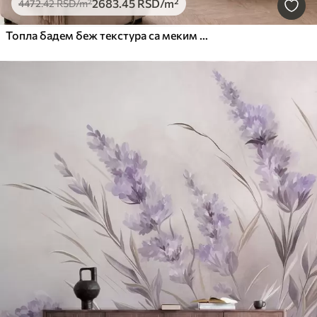
2683
.45
RSD
/m²
4472
.42
RSD
/m²
Топла бадем беж текстура са меким природним тоналним прелазима