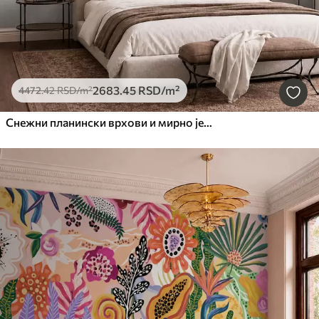
2683
.45
RSD
/m²
4472
.42
RSD
/m²
Снежни планински врхови и мирно језеро са одразом попут огледала