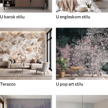
U barok stilu
U engleskom stilu
Terazzo
U pop art stilu