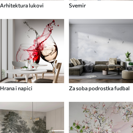
Arhitektura lukovi
Svemir
Hrana i napici
Za soba podrostka fudbal