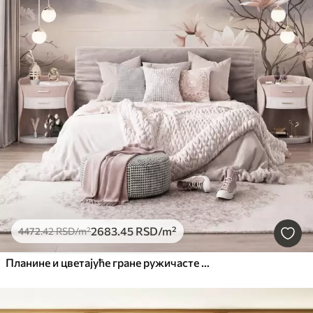
2683
.45
RSD
/m²
4472
.42
RSD
/m²
Планине и цветајуће гране ружичасте магнолије, текстурирани пејзаж