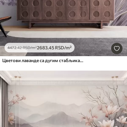
2683
.45
RSD
/m²
4472
.42
RSD
/m²
Цветови лаванде са дугим стабљикама и листовима, мека пастелна текстурирана уметност