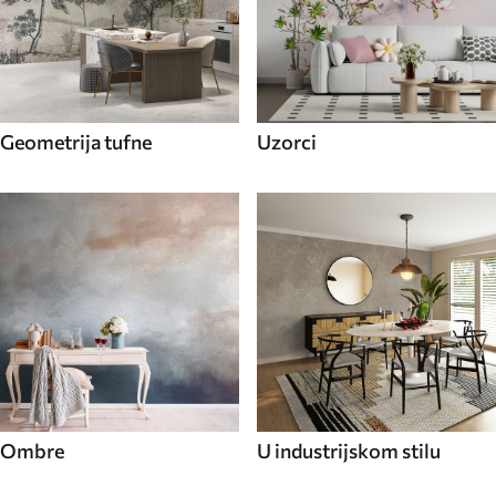
Geometrija tufne
Uzorci
Ombre
U industrijskom stilu