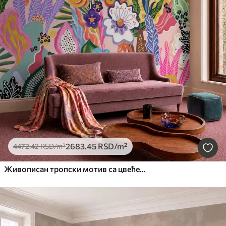
2683
.45
RSD
/m²
4472
.42
RSD
/m²
Живописан тропски мотив са цвећем, лишћем и шареним воћем