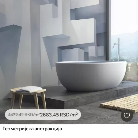
2683
.45
RSD
/m²
4472
.42
RSD
/m²
Геометријска апстракција