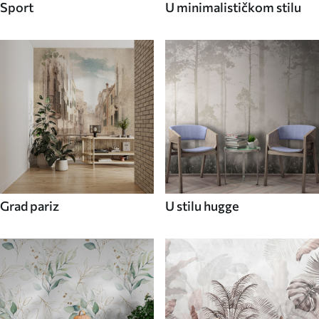
Sport
U minimalističkom stilu
Grad pariz
U stilu hugge