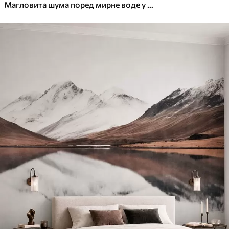
Магловита шума поред мирне воде у меким природним пастелним тоновима