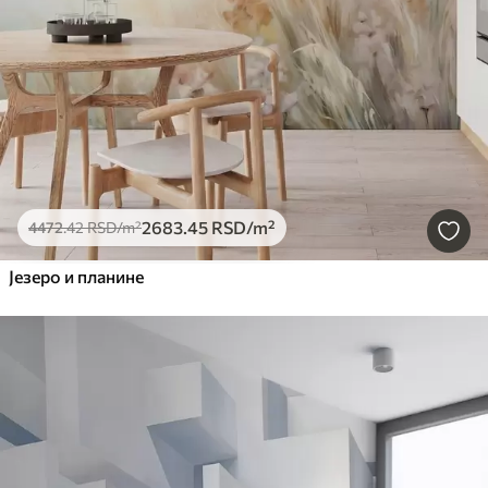
2683
.45
RSD
/m²
4472
.42
RSD
/m²
Језеро и планине