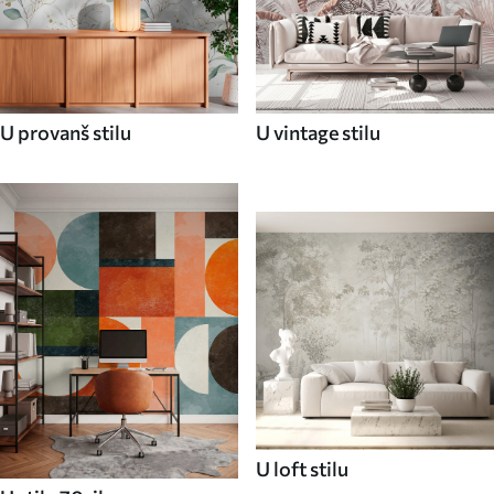
U provanš stilu
U vintage stilu
U loft stilu