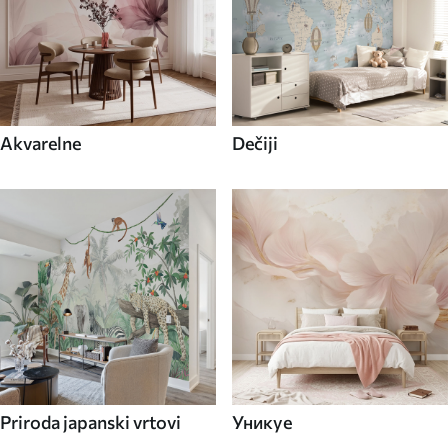
Akvarelne
Dečiji
Priroda japanski vrtovi
Уникуе