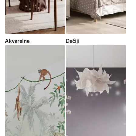
Akvarelne
Dečiji