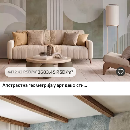
2683
.45
RSD
/m²
4472
.42
RSD
/m²
Апстрактна геометрија у арт деко стилу са ретро ефектом