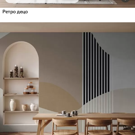
Ретро децо