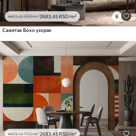
2683
.45
RSD
/m²
6
4472
.42
RSD
/m²
Сажетак Бохо узорак
2683
.45
RSD
/m²
4472
.42
RSD
/m²