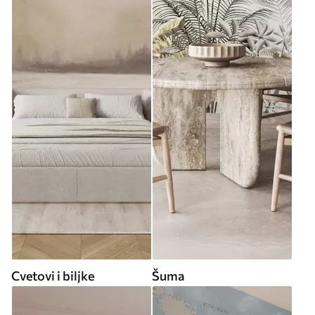
Cvetovi i biljke
Šuma