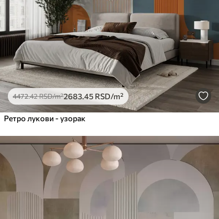
2683
.45
RSD
/m²
4472
.42
RSD
/m²
Ретро лукови - узорак