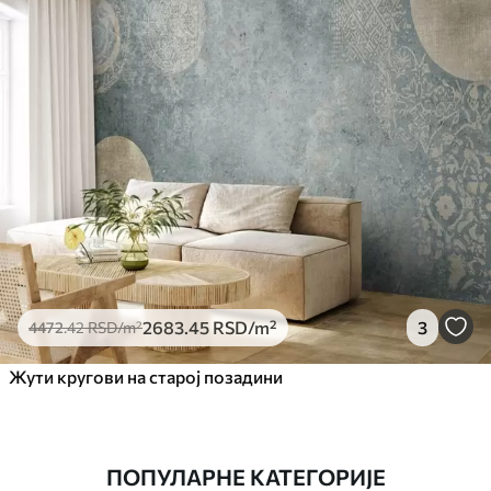
2683
.45
RSD
/m²
3
4472
.42
RSD
/m²
Жути кругови на старој позадини
ПОПУЛАРНЕ КАТЕГОРИЈЕ