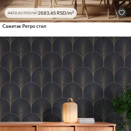
2683
.45
RSD
/m²
4472
.42
RSD
/m²
Сажетак Ретро стил