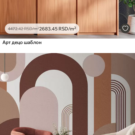
2683
.45
RSD
/m²
4472
.42
RSD
/m²
Арт децо шаблон