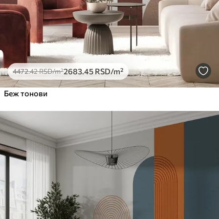
2683
.45
RSD
/m²
4472
.42
RSD
/m²
Беж тонови