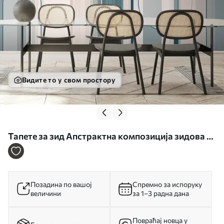
Видите то у свом простору
Тапете за зид Апстрактна композиција зидова са
минималистичким дизајном бр. u73099
Позадина по вашој
Спремно за испоруку
величини
за 1–3 радна дана
Повраћај новца у