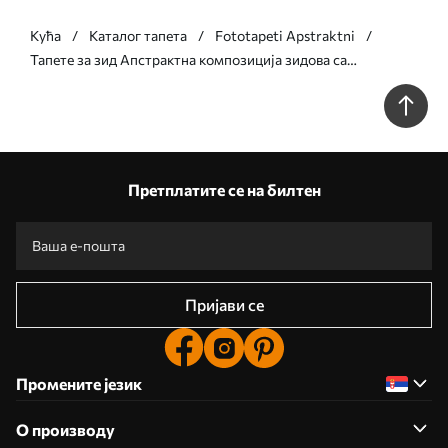
Кућа
Каталог тапета
Fototapeti Apstraktni
Тапете за зид Апстрактна композиција зидова са
минималистичким дизајном бр. u73099
Претплатите се на билтен
Пријави се
Промените језик
О производу