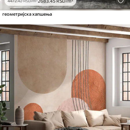
2683
.45
RSD
/m²
4472
.42
RSD
/m²
геометријска хапшења