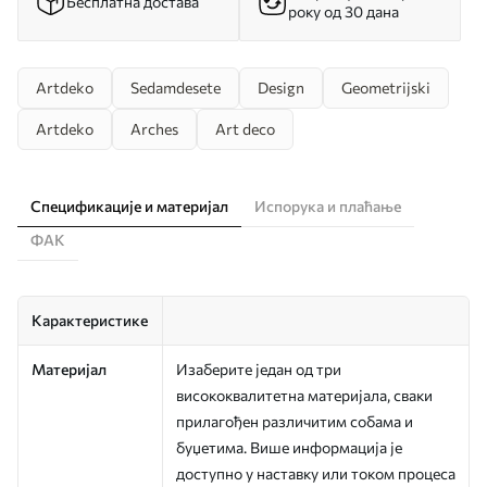
Бесплатна достава
року од 30 дана
Artdeko
Sedamdesete
Design
Geometrijski
Artdeko
Arches
Art deco
Спецификације и материјал
Испорука и плаћање
ФАК
Карактеристике
Материјал
Изаберите један од три
висококвалитетна материјала, сваки
прилагођен различитим собама и
буџетима. Више информација је
доступно у наставку или током процеса