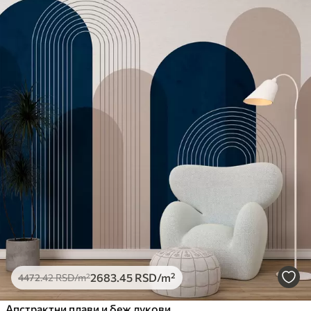
Доступни материјали
Стандард
4472
.42
2683
.45
RSD
/m²
Премиум
5525
.00
3315
.00
RSD
/m²
Премиум
6333
.33
3800
.00
RSD
/m²
Peel and Stick
8166
.67
4900
.00
RSD
/m²
2683
.45
RSD
/m²
4472
.42
RSD
/m²
Апстрактни плави и беж лукови