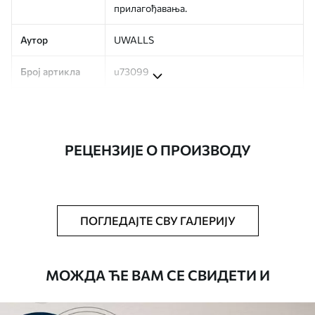
прилагођавања.
Аутор
UWALLS
Број артикла
u73099
Производња
Слика се штампа у вашој наведеној
величини, исечена на идентичне траке
ширине до 50 цм.
РЕЦЕНЗИЈЕ О ПРОИЗВОДУ
Додатно
Можете додати лак и/или лепак за
тапете.
Чишћење
Тапета се може нежно очистити меким
ПОГЛЕДАЈТЕ СВУ ГАЛЕРИЈУ
сунђером. Позадине са завршном
обрадом лакова могу се очистити
водом.
МОЖДА ЋЕ ВАМ СЕ СВИДЕТИ И
Начин примене
Беспрекорна апликација