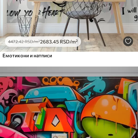
2683
.45
RSD
/m²
4472
.42
RSD
/m²
Емотикони и натписи