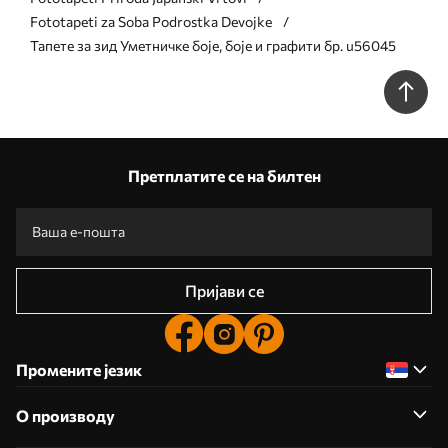
Fototapeti za Soba Podrostka Devojke
Тапете за зид Уметничке боје, боје и графити бр. u56045
Претплатите се на билтен
Пријави се
Промените језик
О производу