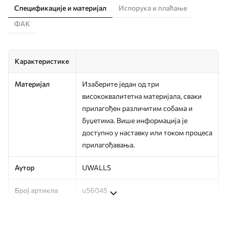
Спецификације и материјал
Испорука и плаћање
ФАК
Карактеристике
Материјал
Изаберите један од три
висококвалитетна материјала, сваки
прилагођен различитим собама и
буџетима. Више информација је
доступно у наставку или током процеса
прилагођавања.
Аутор
UWALLS
Број артикла
u56045
Производња
Слика се штампа у вашој наведеној
величини, исечена на идентичне траке