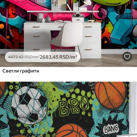
2683
.45
RSD
/m²
4472
.42
RSD
/m²
Светли графити