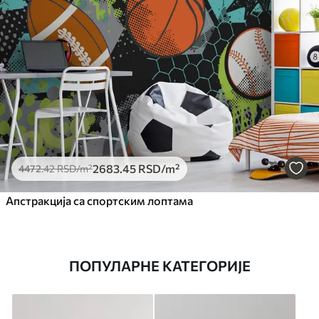
2683
.45
RSD
/m²
4472
.42
RSD
/m²
Апстракција са спортским лоптама
ПОПУЛАРНЕ КАТЕГОРИЈЕ