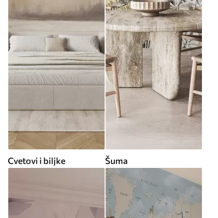
Cvetovi i biljke
Šuma