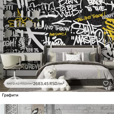
2683
.45
RSD
/m²
4472
.42
RSD
/m²
Графити