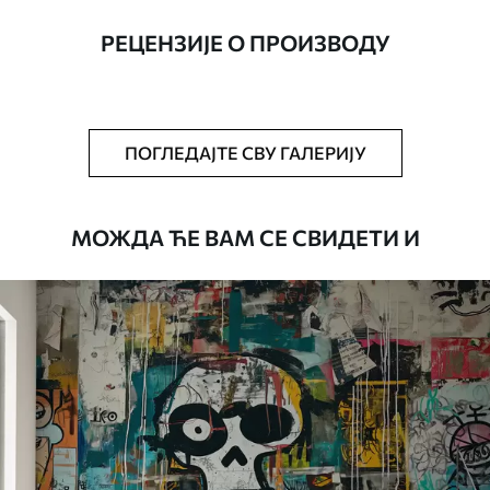
ширине до 50 цм.
РЕЦЕНЗИЈЕ О ПРОИЗВОДУ
Додатно
Можете додати лак и/или лепак за
тапете.
Чишћење
Тапета се може нежно очистити меким
ПОГЛЕДАЈТЕ СВУ ГАЛЕРИЈУ
сунђером. Позадине са завршном
обрадом лакова могу се очистити
водом.
МОЖДА ЋЕ ВАМ СЕ СВИДЕТИ И
Начин примене
Беспрекорна апликација
Доступни материјали
Стандард
4472
.42
2683
.45
RSD
/m²