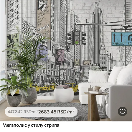
2683
.45
RSD
/m²
4472
.42
RSD
/m²
Мегаполис у стилу стрипа