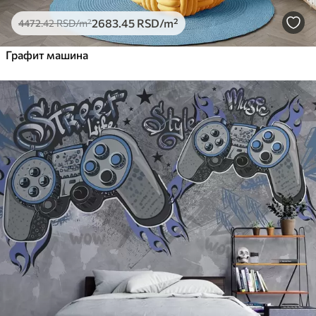
2683
.45
RSD
/m²
4472
.42
RSD
/m²
Графит машина