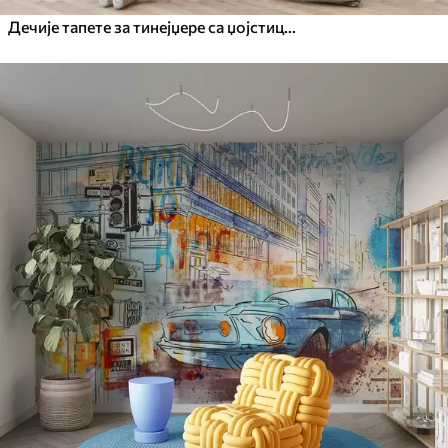
Дечије тапете за тинејџере са џојстицима и графичким натписима у плавој боји