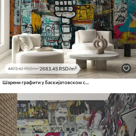
Премиум
5525
.00
3315
.00
RSD
/m²
Премиум
6333
.33
3800
.00
RSD
/m²
Peel and Stick
8166
.67
4900
.00
RSD
/m²
2683
.45
RSD
/m²
4472
.42
RSD
/m²
Шарени графити у баскијатовском стилу