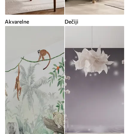
Akvarelne
Dečiji