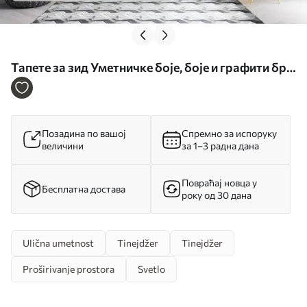
Тапете за зид Уметничке боје, боје и графити бр.
u56045
Позадина по вашој
Спремно за испоруку
величини
за 1–3 радна дана
Повраћај новца у
Бесплатна достава
року од 30 дана
Ulična umetnost
Tinejdžer
Tinejdžer
Proširivanje prostora
Svetlo