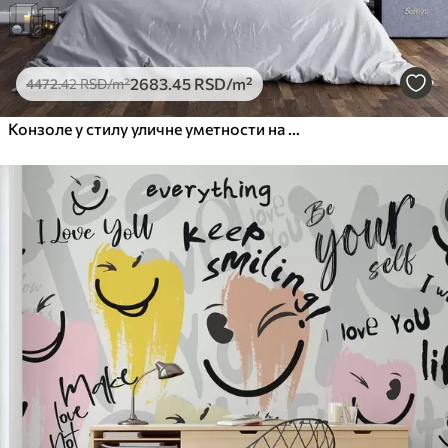
2683
.45
RSD
/m²
4472
.42
RSD
/m²
Конзоле у стилу уличне уметности на гранџ зиду