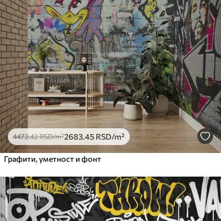
2683
.45
RSD
/m²
4472
.42
RSD
/m²
Графити, уметност и фонт