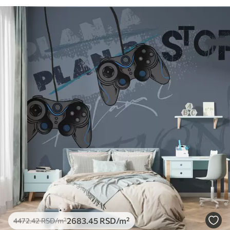
2683
.45
RSD
/m²
4472
.42
RSD
/m²