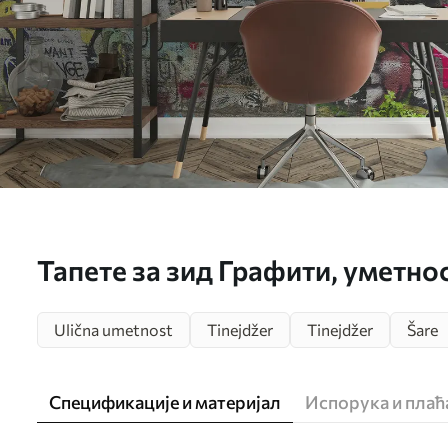
Тапете за зид Графити, уметнос
Ulična umetnost
Tinejdžer
Tinejdžer
Šare
Спецификације и материјал
Испорука и пла