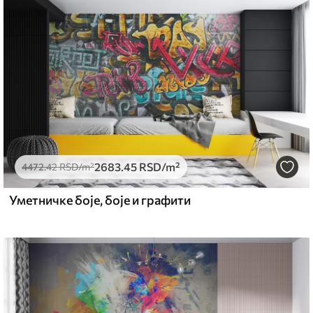
емиум
5
.00
3315
.00
RSD
/m²
2683
.45
RSD
/m²
l and Stick
4472
.42
RSD
/m²
6
.67
4900
.00
RSD
/m²
Уметничке боје, боје и графити