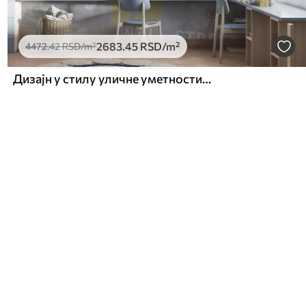
2683
.45
RSD
/m²
4472
.42
RSD
/m²
Дизајн у стилу уличне уметности са жутим натписима на позадини бетонског зида