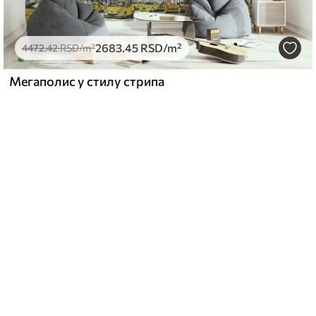
2683
.45
RSD
/m²
4472
.42
RSD
/m²
Мегаполис у стилу стрипа