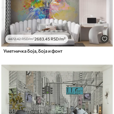
2683
.45
RSD
/m²
4472
.42
RSD
/m²
Уметничка боја, боја и фонт