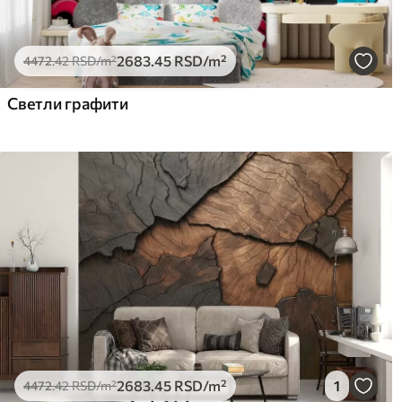
2683
.45
RSD
/m²
4472
.42
RSD
/m²
Светли графити
2683
.45
RSD
/m²
1
4472
.42
RSD
/m²