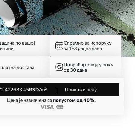
адина по вашој
Спремно за испоруку
личини
за 1–3 радна дана
Повраћај новца у року
платна достава
од 30 дана
72
.42
2683
.45
RSD
/m²
Прикажи цену
Цена је назначена са
попустом од 40%
.