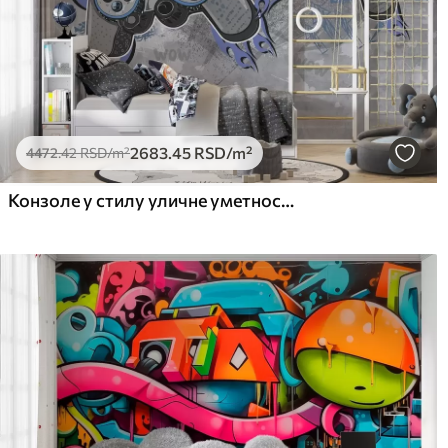
2683
.45
RSD
/m²
4472
.42
RSD
/m²
Конзоле у стилу уличне уметности на гранџ зиду