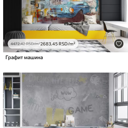
2683
.45
RSD
/m²
4472
.42
RSD
/m²
Графит машина