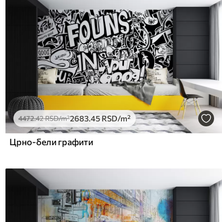
2683
.45
RSD
/m²
4472
.42
RSD
/m²
Црно-бели графити