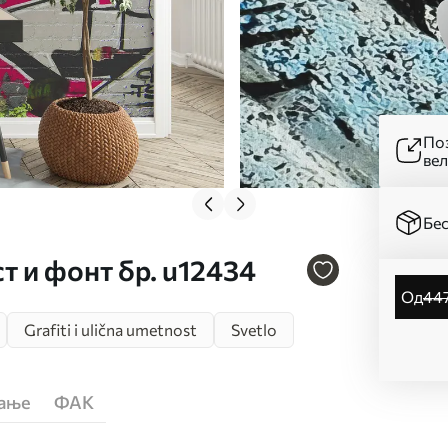
Поз
ве
Бес
т и фонт бр. u12434
од
44
Grafiti i ulična umetnost
Svetlo
ћање
ФАК