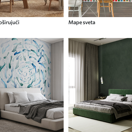
širujući
Mape sveta