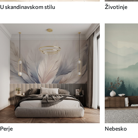
U skandinavskom stilu
Životinje
Perje
Nebesko