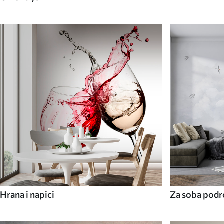
Hrana i napici
Za soba podr