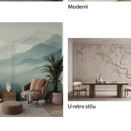
Moderni
U retro stilu