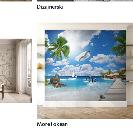
Dizajnerski
More i okean