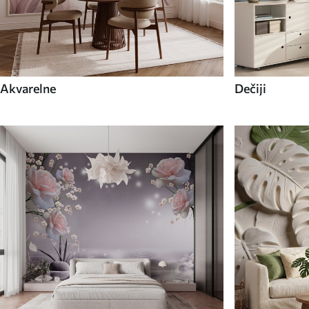
Akvarelne
Dečiji