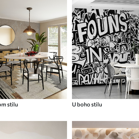
om stilu
U boho stilu