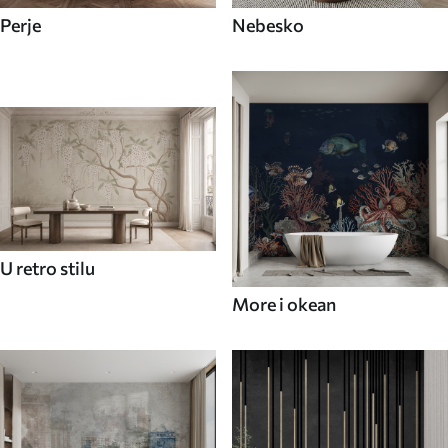
Perje
Nebesko
U retro stilu
More i okean