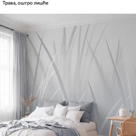
Трава, оштро лишће