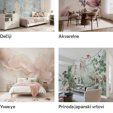
Dečiji
Akvarelne
Уникуе
Priroda japanski vrtovi