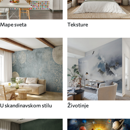
Mape sveta
Teksture
U skandinavskom stilu
Životinje