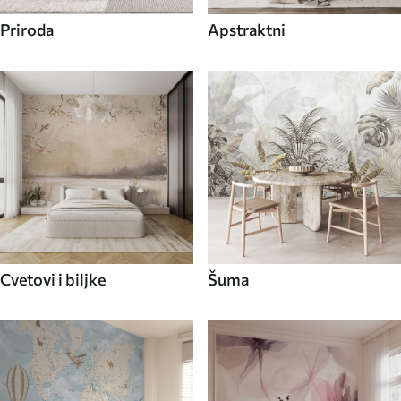
Priroda
Apstraktni
Cvetovi i biljke
Šuma