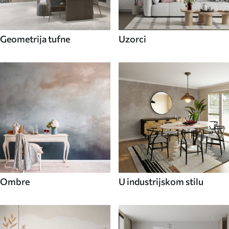
Geometrija tufne
Uzorci
Ombre
U industrijskom stilu