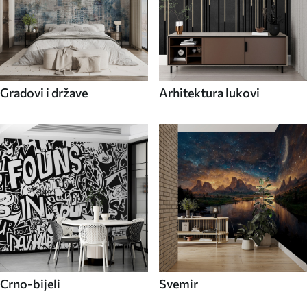
Gradovi i države
Arhitektura lukovi
Crno-bijeli
Svemir