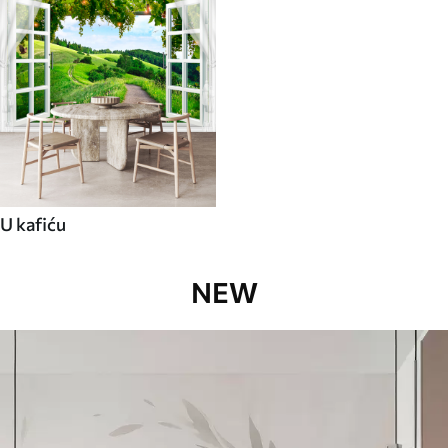
U kafiću
NEW