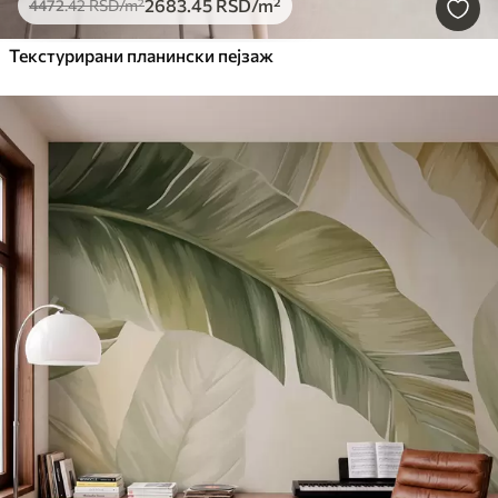
2683
.45
RSD
/m²
4472
.42
RSD
/m²
Текстурирани планински пејзаж