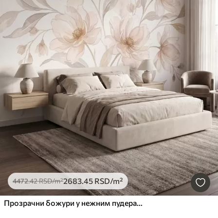
2683
.45
RSD
/m²
4472
.42
RSD
/m²
Прозрачни божури у нежним пудерасто-беж тоновима