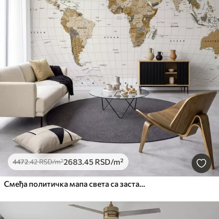
2683
.45
RSD
/m²
4472
.42
RSD
/m²
Смеђа политичка мапа света са заставама на енглеском језику