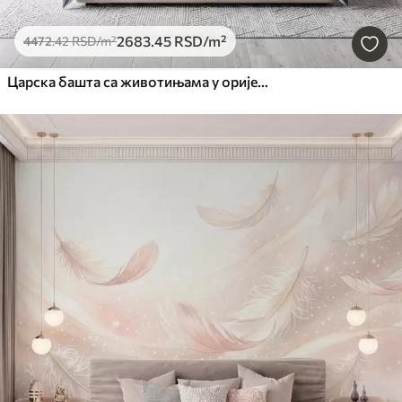
2683
.45
RSD
/m²
4472
.42
RSD
/m²
Царска башта са животињама у оријенталном стилу — мајмуном, леопардом, тигром, пауном и чапљом