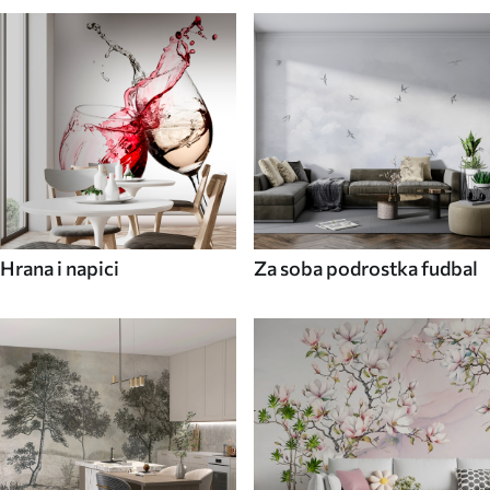
Hrana i napici
Za soba podrostka fudbal