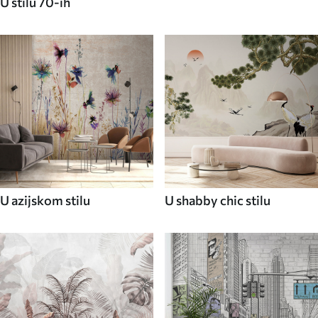
U stilu 70-ih
U azijskom stilu
U shabby chic stilu