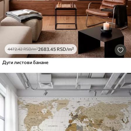
2683
.45
RSD
/m²
4472
.42
RSD
/m²
Дуги листови банане