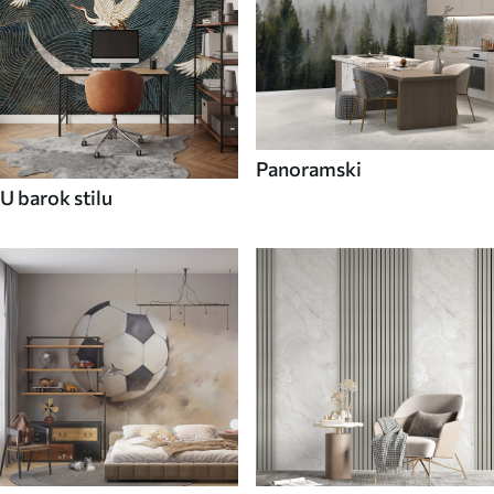
Panoramski
U barok stilu