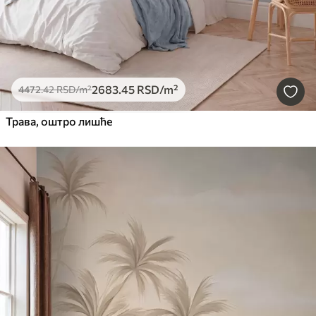
2683
.45
RSD
/m²
4472
.42
RSD
/m²
Трава, оштро лишће