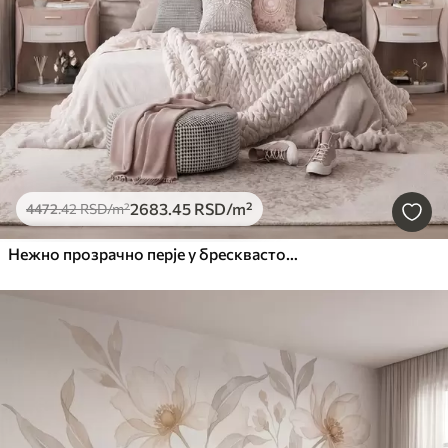
2683
.45
RSD
/m²
4472
.42
RSD
/m²
Нежно прозрачно перје у бресквасто-ружичастој измаглици са сјајем