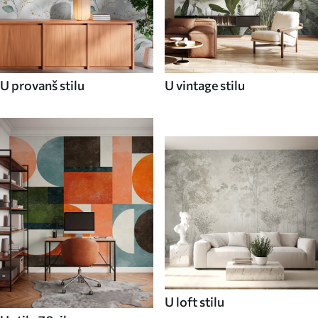
U provanš stilu
U vintage stilu
U loft stilu