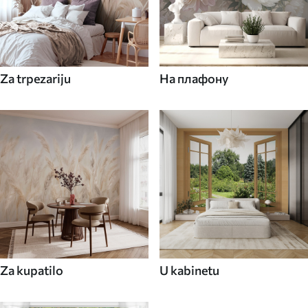
Za trpezariju
На плафону
Za kupatilo
U kabinetu