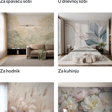
Za spavaću sobi
U dnevnoj sobi
Za hodnik
Za kuhinju