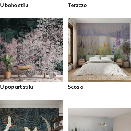
U boho stilu
Terazzo
U pop art stilu
Seoski