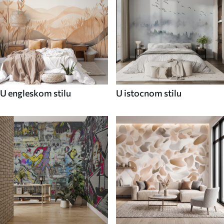
U engleskom stilu
U istocnom stilu