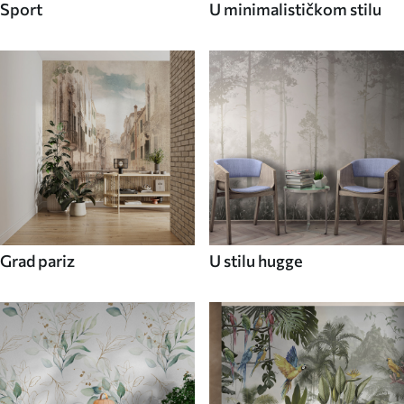
Sport
U minimalističkom stilu
Grad pariz
U stilu hugge