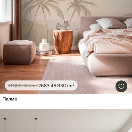
2683
.45
RSD
/m²
4472
.42
RSD
/m²
Палме