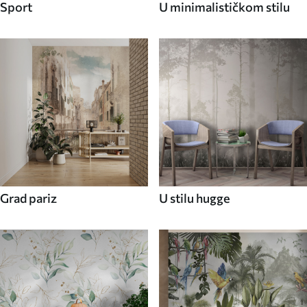
Sport
U minimalističkom stilu
Grad pariz
U stilu hugge