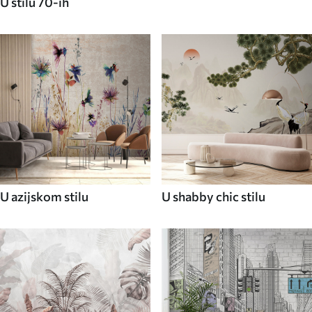
U stilu 70-ih
U azijskom stilu
U shabby chic stilu