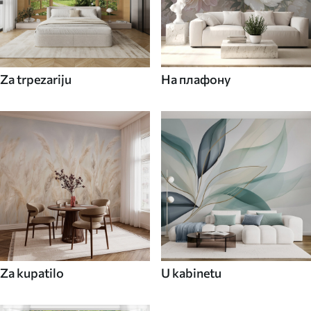
Za trpezariju
На плафону
Za kupatilo
U kabinetu