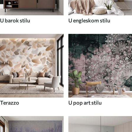
U barok stilu
U engleskom stilu
Terazzo
U pop art stilu