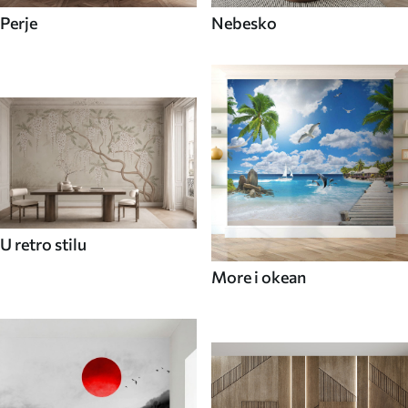
Perje
Nebesko
U retro stilu
More i okean