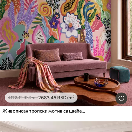
2683
.45
RSD
/m²
4472
.42
RSD
/m²
Живописан тропски мотив са цвећем, лишћем и шареним воћем