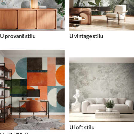
U provanš stilu
U vintage stilu
U loft stilu