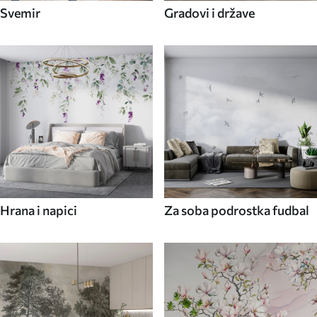
Svemir
Gradovi i države
Hrana i napici
Za soba podrostka fudbal