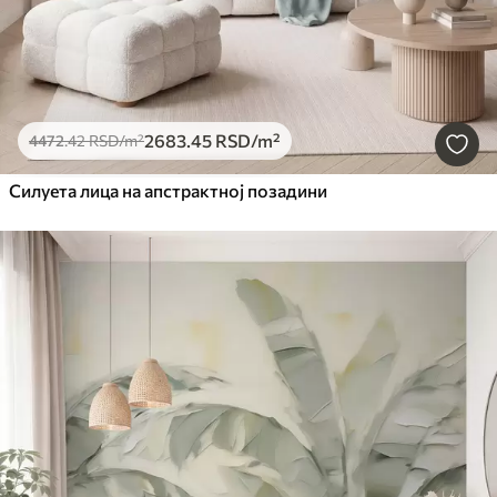
2683
.45
RSD
/m²
4472
.42
RSD
/m²
Силуета лица на апстрактној позадини