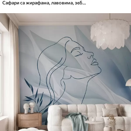
Сафари са жирафама, лавовима, зебрама и тропским дрвећем