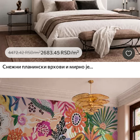
2683
.45
RSD
/m²
4472
.42
RSD
/m²
Снежни планински врхови и мирно језеро са одразом попут огледала