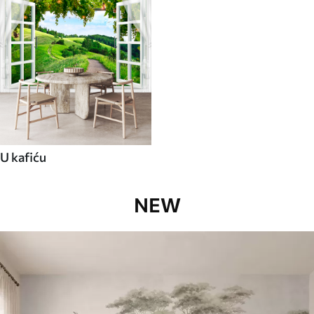
U kafiću
NEW