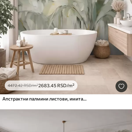
2683
.45
RSD
/m²
4472
.42
RSD
/m²
Апстрактни палмини листови, имитација слике