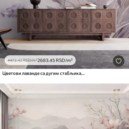
2683
.45
RSD
/m²
4472
.42
RSD
/m²
Цветови лаванде са дугим стабљикама и листовима, мека пастелна текстурирана уметност