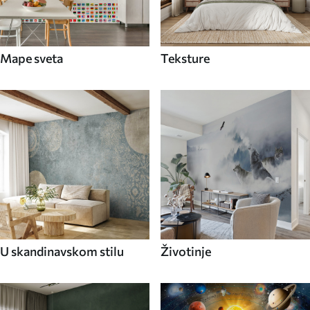
Mape sveta
Teksture
U skandinavskom stilu
Životinje