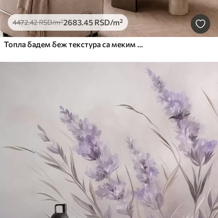
2683
.45
RSD
/m²
4472
.42
RSD
/m²
Топла бадем беж текстура са меким природним тоналним прелазима