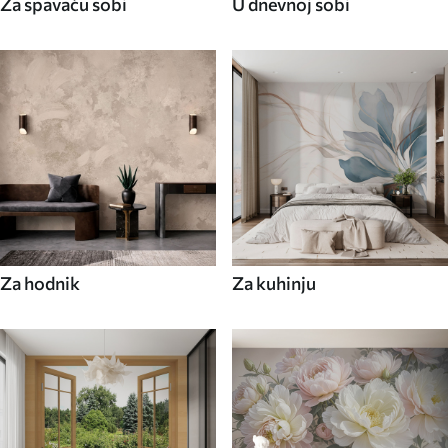
Za spavaću sobi
U dnevnoj sobi
Za hodnik
Za kuhinju