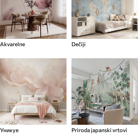
Akvarelne
Dečiji
Уникуе
Priroda japanski vrtovi