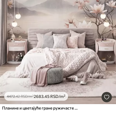
2683
.45
RSD
/m²
4472
.42
RSD
/m²
Планине и цветајуће гране ружичасте магнолије, текстурирани пејзаж