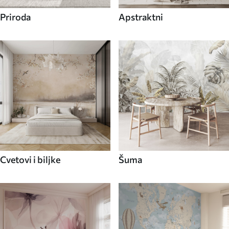
Priroda
Apstraktni
Cvetovi i biljke
Šuma