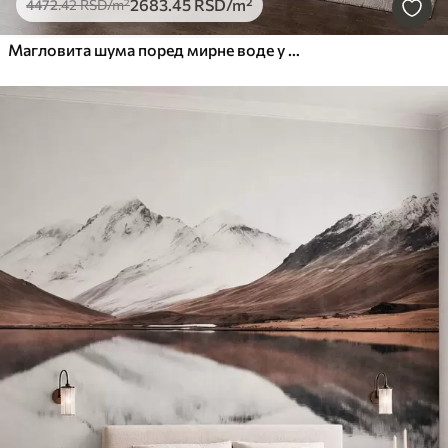
2683
.45
RSD
/m²
4472
.42
RSD
/m²
Магловита шума поред мирне воде у меким природним пастелним тоновима