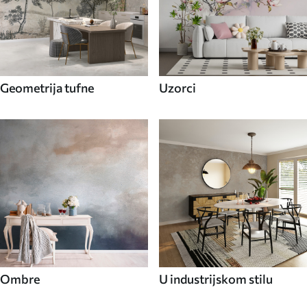
Geometrija tufne
Uzorci
Ombre
U industrijskom stilu