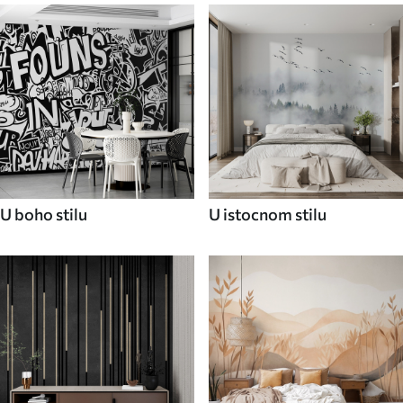
U boho stilu
U istocnom stilu