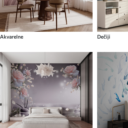
Akvarelne
Dečiji