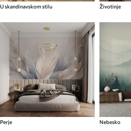
U skandinavskom stilu
Životinje
Perje
Nebesko