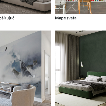
širujući
Mape sveta