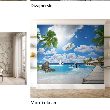
Dizajnerski
More i okean