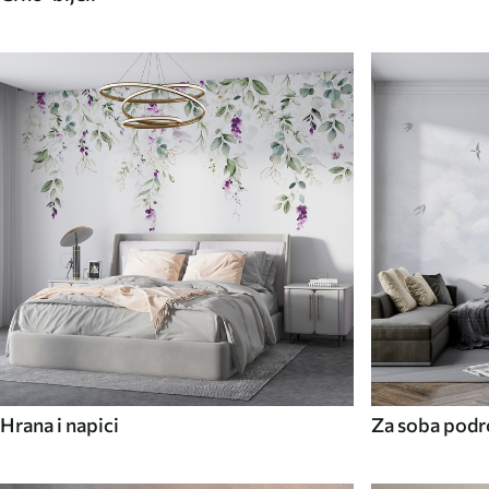
Hrana i napici
Za soba podr