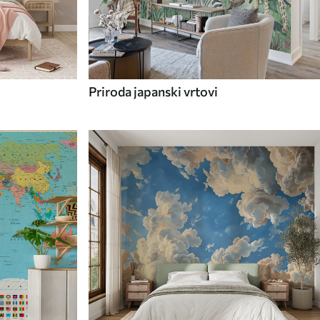
Priroda japanski vrtovi