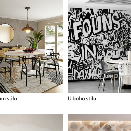
om stilu
U boho stilu