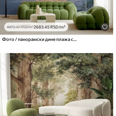
2683
.45
RSD
/m²
4472
.42
RSD
/m²
Фото / панорамски дине плажа са залазак сунца