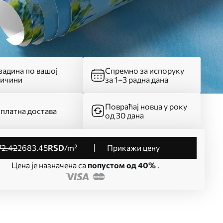
адина по вашој
Спремно за испоруку
личини
за 1–3 радна дана
Повраћај новца у року
платна достава
од 30 дана
72
.42
2683
.45
RSD
/m²
Прикажи цену
Цена је назначена са
попустом од 40%
.