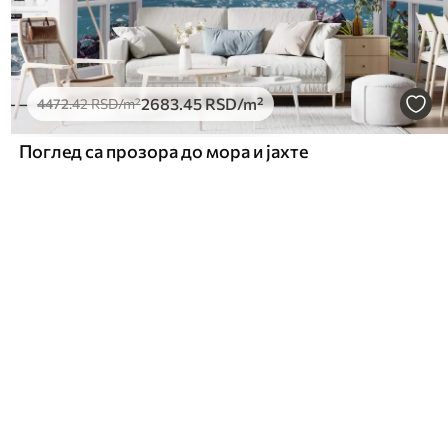
2683
.45
RSD
/m²
4472
.42
RSD
/m²
Поглед са прозора до мора и јахте