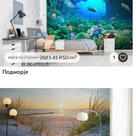
2683
.45
RSD
/m²
1
4472
.42
RSD
/m²
Подморје