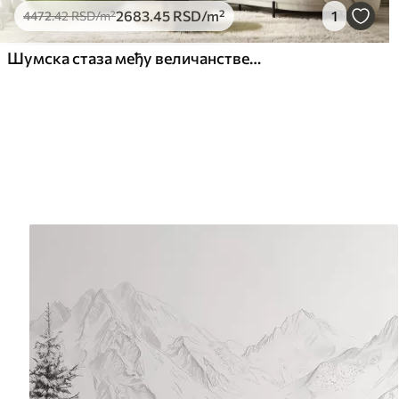
2683
.45
RSD
/m²
1
4472
.42
RSD
/m²
Шумска стаза међу величанственим дрвећем у акварелном стилу