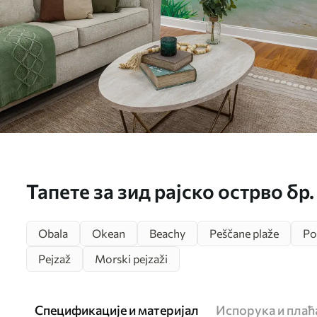
Тапете за зид рајско острво бр
Obala
Okean
Beachy
Peščane plaže
Po
Pejzaž
Morski pejzaži
Спецификације и материјал
Испорука и пла