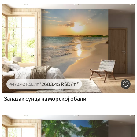
могу се очистити водом.
емиум
5
.00
3315
.00
RSD
/m²
2683
.45
RSD
/m²
l and Stick
4472
.42
RSD
/m²
6
.67
4900
.00
RSD
/m²
Залазак сунца на морској обали