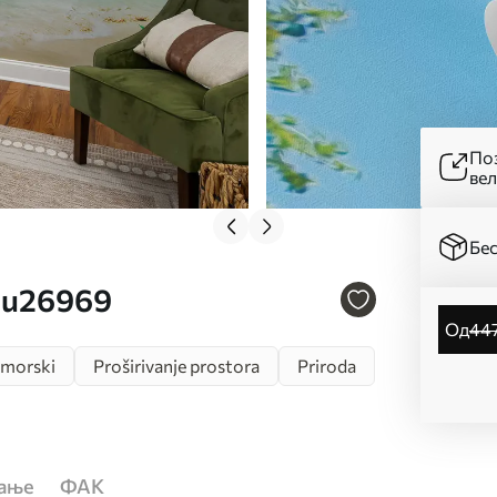
Поз
ве
Бес
. u26969
од
44
morski
Proširivanje prostora
Priroda
ћање
ФАК