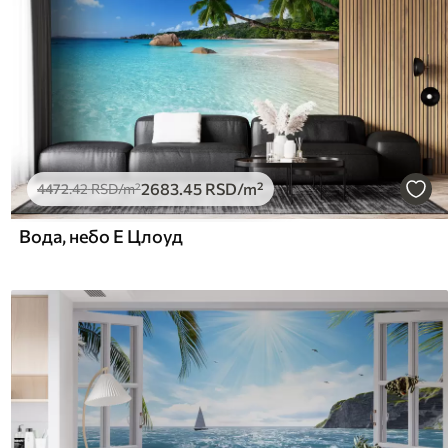
2683
.45
RSD
/m²
4472
.42
RSD
/m²
Вода, небо Е Цлоуд