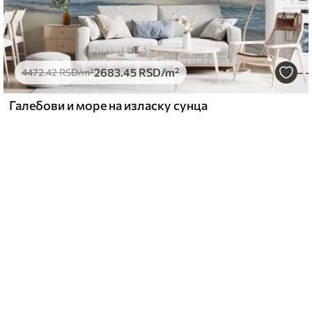
2683
.45
RSD
/m²
4472
.42
RSD
/m²
Галебови и море на изласку сунца