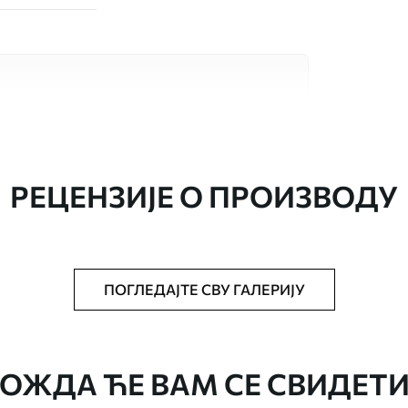
сококвалитетна материјала, сваки
бама и буџетима. Више информација је
током процеса прилагођавања.
РЕЦЕНЗИЈЕ О ПРОИЗВОДУ
ПОГЛЕДАЈТЕ СВУ ГАЛЕРИЈУ
аведеној величини, исечена на идентичне
епак за тапете.
ОЖДА ЋЕ ВАМ СЕ СВИДЕТИ
стити меким сунђером. Позадине са