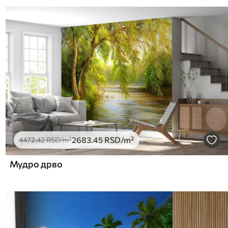
2683
.45
RSD
/m²
4472
.42
RSD
/m²
Мудро дрво