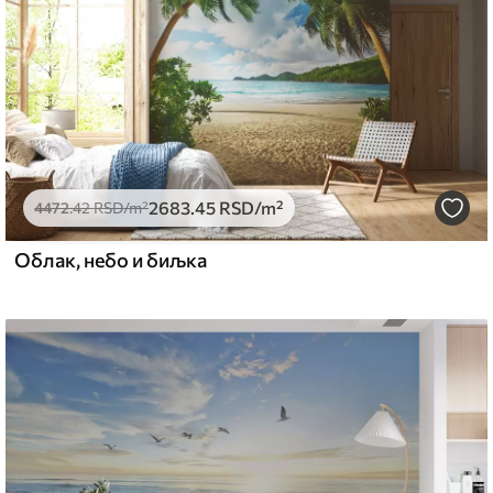
2683
.45
RSD
/m²
4472
.42
RSD
/m²
Облак, небо и биљка