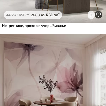
2683
.45
RSD
/m²
3
4472
.42
RSD
/m²
Некретнине, прозор и учвршћивање