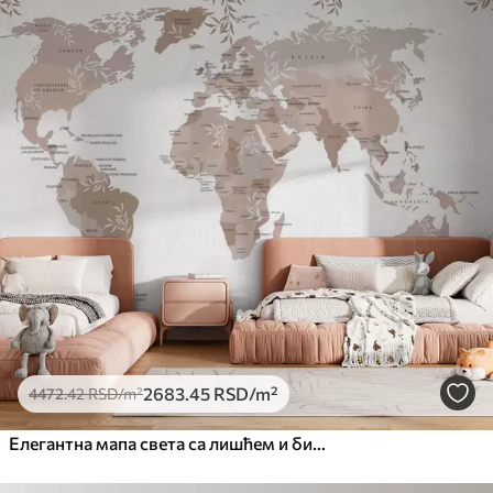
2683
.45
RSD
/m²
4472
.42
RSD
/m²
Елегантна мапа света са лишћем и биљкама