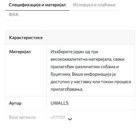
Спецификације и материјал
Испорука и плаћање
ФАК
Карактеристике
Материјал
Изаберите један од три
висококвалитетна материјала, сваки
прилагођен различитим собама и
буџетима. Више информација је
доступно у наставку или током процеса
прилагођавања.
Аутор
UWALLS
Број артикла
u51100
Производња
Слика се штампа у вашој наведеној
величини, исечена на идентичне траке