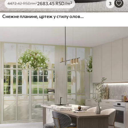
2683
.45
RSD
/m²
3
4472
.42
RSD
/m²
Снежне планине, цртеж у стилу оловке, минимализам, шума, природа