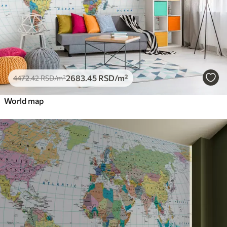
2683
.45
RSD
/m²
4472
.42
RSD
/m²
World map