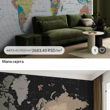
2683
.45
RSD
/m²
1
4472
.42
RSD
/m²
Мапа свјета