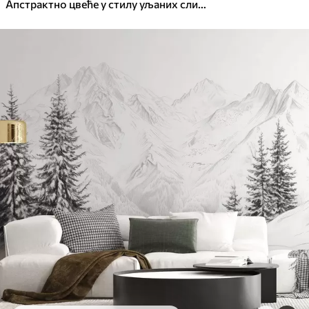
Апстрактно цвеће у стилу уљаних слика у меким тоновима