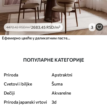
2683
.45
RSD
/m²
3
4472
.42
RSD
/m²
Ефемерно цвеће у деликатним пастелним бојама
ПОПУЛАРНЕ КАТЕГОРИЈЕ
Priroda
Apstraktni
Cvetovi i biljke
Šuma
Dečiji
Akvarelne
Priroda japanski vrtovi
3d