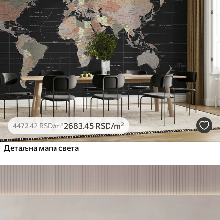
2683
.45
RSD
/m²
4472
.42
RSD
/m²
Детаљна мапа света