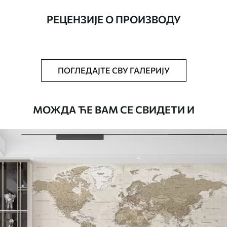
ширине до 50 цм.
РЕЦЕНЗИЈЕ О ПРОИЗВОДУ
Додатно
Можете додати лак и/или лепак за
тапете.
Чишћење
Тапета се може нежно очистити меким
ПОГЛЕДАЈТЕ СВУ ГАЛЕРИЈУ
сунђером. Позадине са завршном
обрадом лакова могу се очистити
водом.
МОЖДА ЋЕ ВАМ СЕ СВИДЕТИ И
Начин примене
Беспрекорна апликација
Доступни материјали
Стандард
4472
.42
2683
.45
RSD
/m²