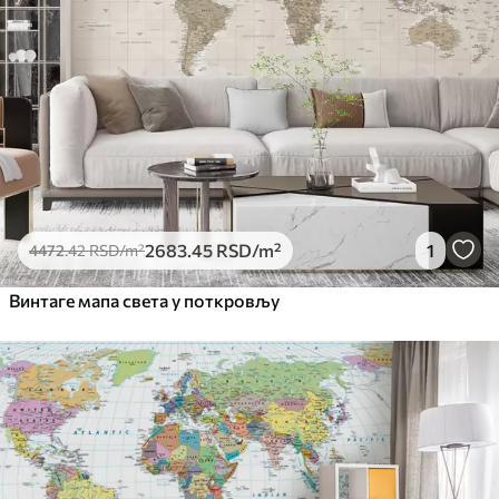
Премиум
5525
.00
3315
.00
RSD
/m²
Премиум
6333
.33
3800
.00
RSD
/m²
Peel and Stick
8166
.67
4900
.00
RSD
/m²
2683
.45
RSD
/m²
1
4472
.42
RSD
/m²
Винтаге мапа света у поткровљу