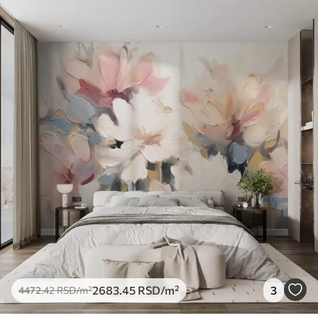
2683
.45
RSD
/m²
3
4472
.42
RSD
/m²