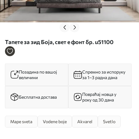
Тапете за зид Боја, свет е фонт бр. u51100
Позадина по вашој
Спремно за испоруку
величини
за 1–3 радна дана
Повраћај новца у
Бесплатна достава
року од 30 дана
Mape sveta
Vodene boje
Akvarel
Svetlo