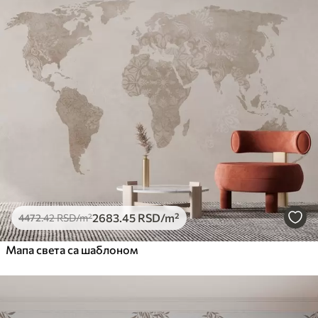
2683
.45
RSD
/m²
4472
.42
RSD
/m²
Мапа света са шаблоном