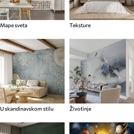
Mape sveta
Teksture
U skandinavskom stilu
Životinje