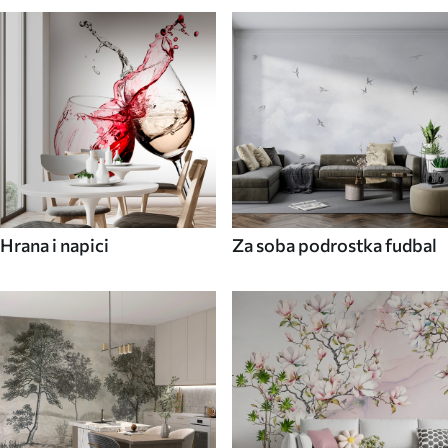
Hrana i napici
Za soba podrostka fudbal