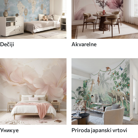
Dečiji
Akvarelne
Уникуе
Priroda japanski vrtovi