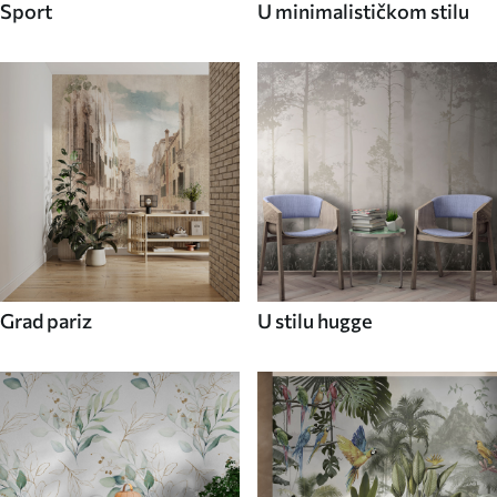
Sport
U minimalističkom stilu
Grad pariz
U stilu hugge