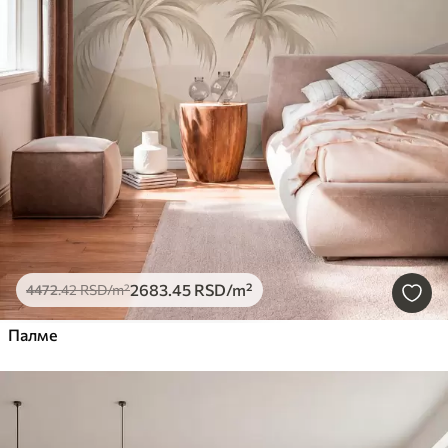
2683
.45
RSD
/m²
4472
.42
RSD
/m²
Палме