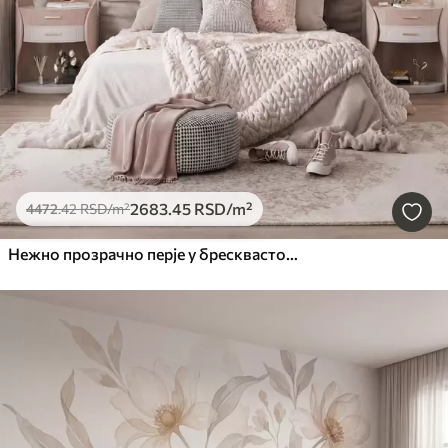
2683
.45
RSD
/m²
4472
.42
RSD
/m²
Нежно прозрачно перје у бресквасто-ружичастој измаглици са сјајем