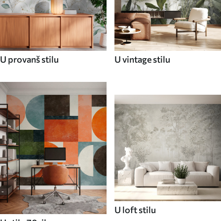
U provanš stilu
U vintage stilu
U loft stilu