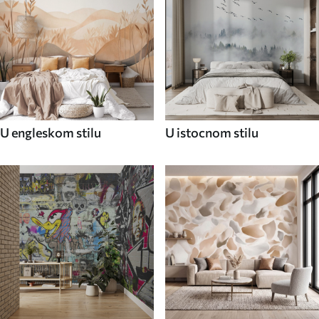
U engleskom stilu
U istocnom stilu