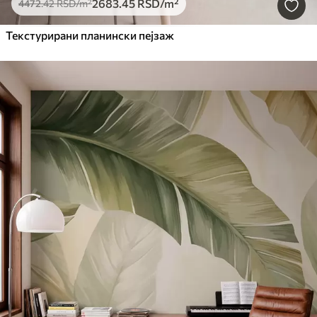
2683
.45
RSD
/m²
4472
.42
RSD
/m²
Текстурирани планински пејзаж