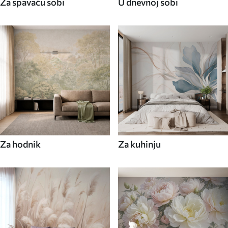
Za spavaću sobi
U dnevnoj sobi
Za hodnik
Za kuhinju