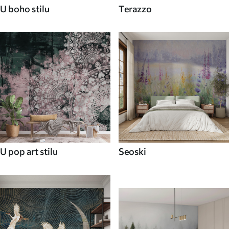
U boho stilu
Terazzo
U pop art stilu
Seoski