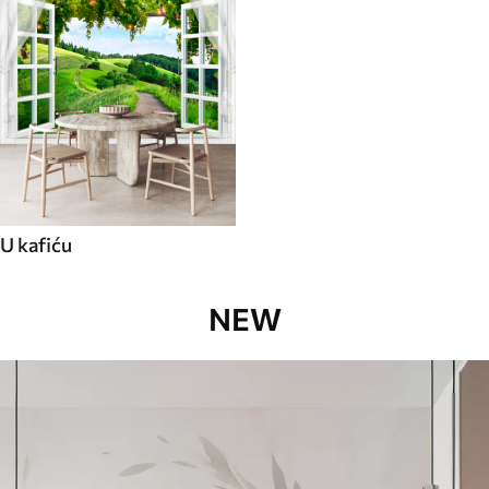
U kafiću
NEW