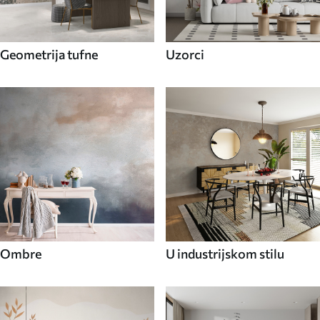
Geometrija tufne
Uzorci
Ombre
U industrijskom stilu