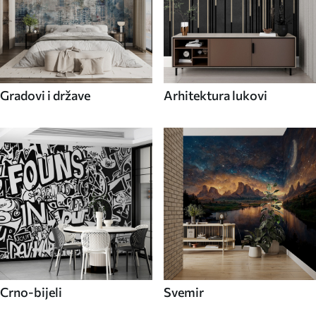
Gradovi i države
Arhitektura lukovi
Crno-bijeli
Svemir