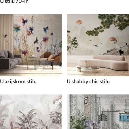
U stilu 70-ih
U azijskom stilu
U shabby chic stilu