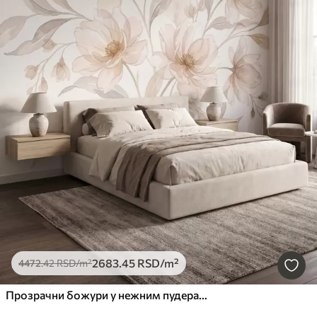
2683
.45
RSD
/m²
4472
.42
RSD
/m²
Прозрачни божури у нежним пудерасто-беж тоновима