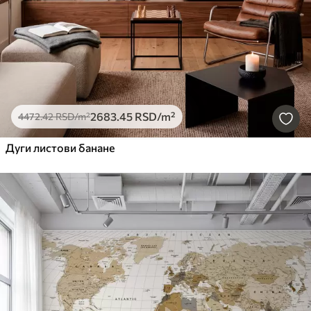
2683
.45
RSD
/m²
4472
.42
RSD
/m²
Дуги листови банане