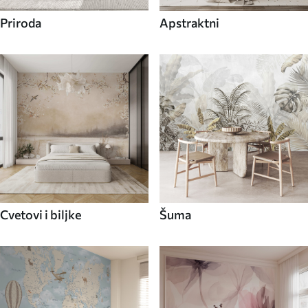
Priroda
Apstraktni
Cvetovi i biljke
Šuma