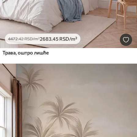
2683
.45
RSD
/m²
4472
.42
RSD
/m²
Трава, оштро лишће