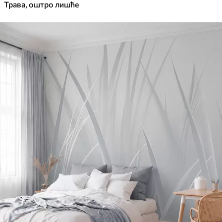
Трава, оштро лишће