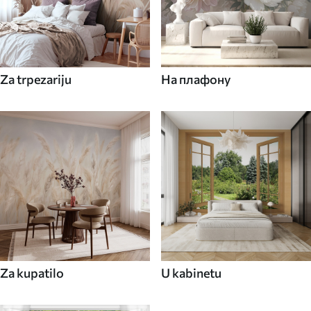
Za trpezariju
На плафону
Za kupatilo
U kabinetu