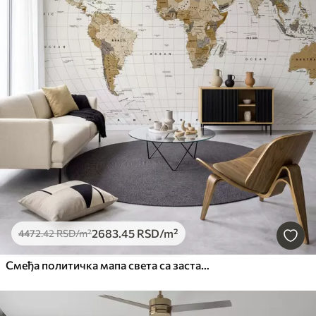
2683
.45
RSD
/m²
4472
.42
RSD
/m²
Смеђа политичка мапа света са заставама на енглеском језику