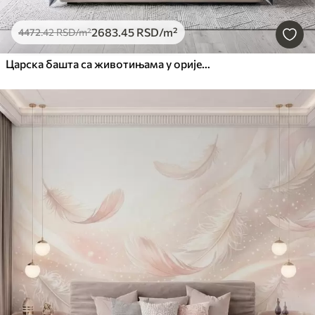
2683
.45
RSD
/m²
4472
.42
RSD
/m²
Царска башта са животињама у оријенталном стилу — мајмуном, леопардом, тигром, пауном и чапљом