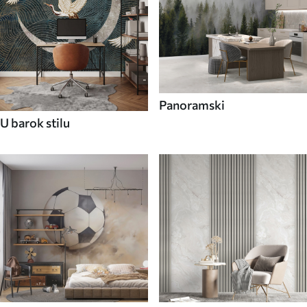
Panoramski
U barok stilu