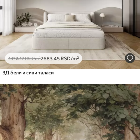
2683
.45
RSD
/m²
4472
.42
RSD
/m²
3Д бели и сиви таласи