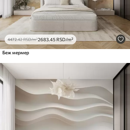
2683
.45
RSD
/m²
4472
.42
RSD
/m²
Беж мермер