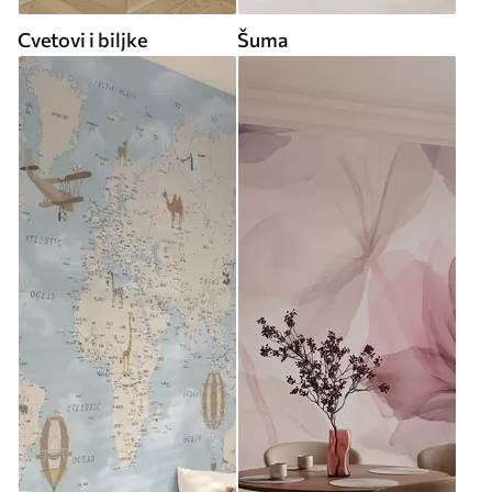
Cvetovi i biljke
Šuma