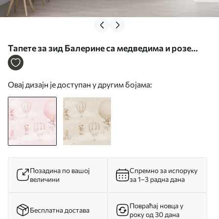
Тапете за зид Балерине са медведима и розе
балони бр. u97954
Овај дизајн је доступан у другим бојама:
Позадина по вашој
Спремно за испоруку
величини
за 1–3 радна дана
Повраћај новца у
Бесплатна достава
року од 30 дана