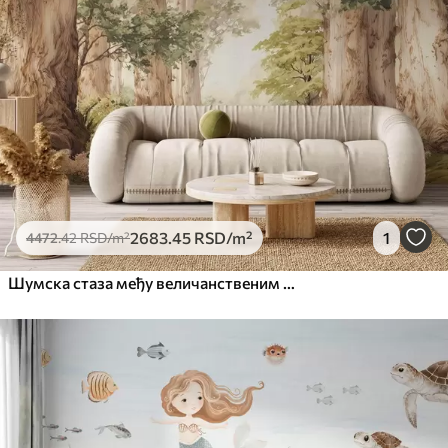
2683
.45
RSD
/m²
1
4472
.42
RSD
/m²
Шумска стаза међу величанственим дрвећем у акварелном стилу