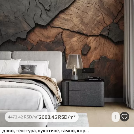
2683
.45
RSD
/m²
1
4472
.42
RSD
/m²
дрво, текстура, пукотине, тамно, кора, површина