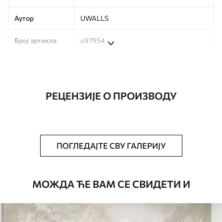
Аутор
UWALLS
Број артикла
u97954
Производња
Слика се штампа у вашој наведеној
величини, исечена на идентичне траке
ширине до 50 цм.
РЕЦЕНЗИЈЕ О ПРОИЗВОДУ
Додатно
Можете додати лак и/или лепак за
тапете.
Чишћење
Тапета се може нежно очистити меким
ПОГЛЕДАЈТЕ СВУ ГАЛЕРИЈУ
сунђером. Позадине са завршном
обрадом лакова могу се очистити
водом.
МОЖДА ЋЕ ВАМ СЕ СВИДЕТИ И
Начин примене
Беспрекорна апликација