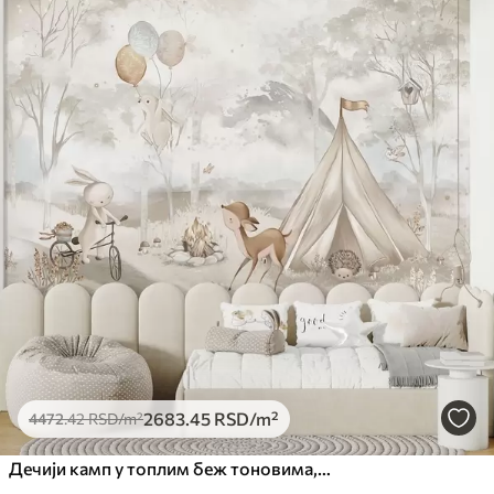
Доступни материјали
Стандард
4472
.42
2683
.45
RSD
/m²
Премиум
5525
.00
3315
.00
RSD
/m²
Премиум
6333
.33
3800
.00
RSD
/m²
Peel and Stick
8166
.67
4900
.00
RSD
/m²
2683
.45
RSD
/m²
4472
.42
RSD
/m²
Дечији камп у топлим беж тоновима, шатор и шумске животиње