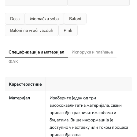
Deca
Momačka soba
Baloni
Baloni na vrući vazduh
Pink
Спецификације и материјал
Испорука и плаћање
ФАК
Карактеристике
Материјал
Изаберите један од три
висококвалитетна материјала, сваки
прилагођен различитим собама и
буџетима. Више информација је
доступно у наставку или током процеса
прилагођавања.