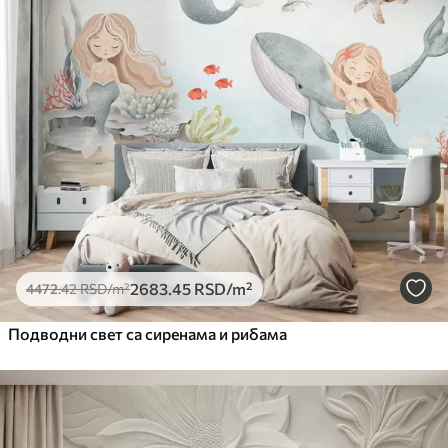
2683
.45
RSD
/m²
4472
.42
RSD
/m²
Подводни свет са сиренама и рибама