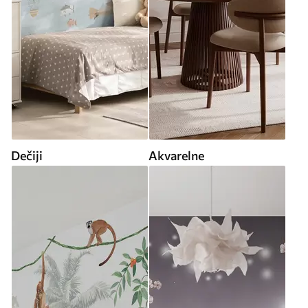
Dečiji
Akvarelne