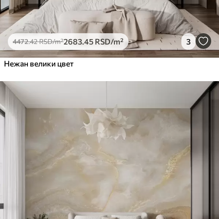
2683
.45
RSD
/m²
3
4472
.42
RSD
/m²
Нежан велики цвет