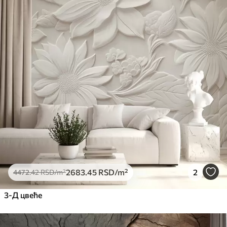
2683
.45
RSD
/m²
2
4472
.42
RSD
/m²
3-Д цвеће