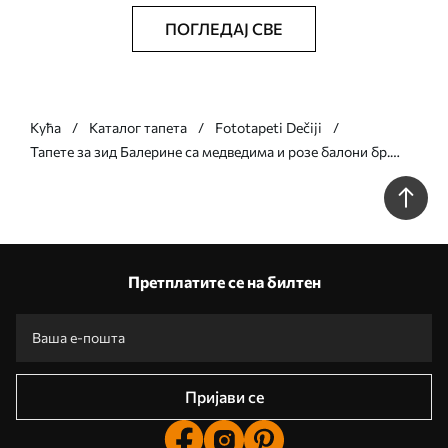
ПОГЛЕДАЈ СВЕ
Кућа
Каталог тапета
Fototapeti Dečiji
Тапете за зид Балерине са медведима и розе балони бр.
u97954
Претплатите се на билтен
Пријави се