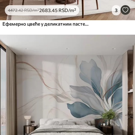
2683
.45
RSD
/m²
3
4472
.42
RSD
/m²
Ефемерно цвеће у деликатним пастелним бојама