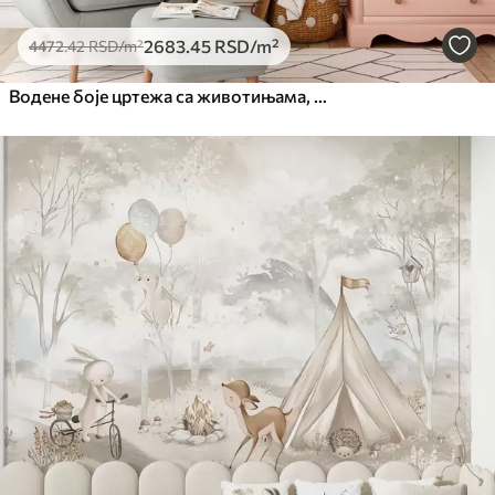
2683
.45
RSD
/m²
4472
.42
RSD
/m²
Водене боје цртежа са животињама, балонима, равнином и аутомобилом