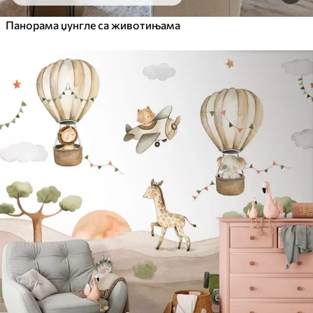
Панорама џунгле са животињама