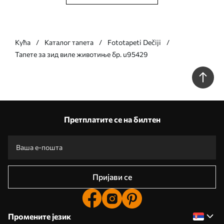
Кућа
Каталог тапета
Fototapeti Dečiji
Тапете за зид виле животиње бр. u95429
Претплатите се на билтен
Пријави се
Промените језик