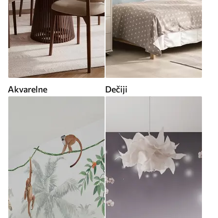
Akvarelne
Dečiji