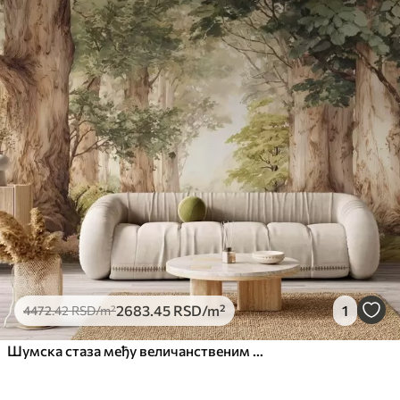
2683
.45
RSD
/m²
1
4472
.42
RSD
/m²
Шумска стаза међу величанственим дрвећем у акварелном стилу