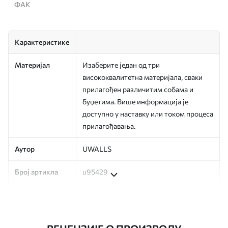
ФАК
Карактеристике
Материјал
Изаберите један од три
висококвалитетна материјала, сваки
прилагођен различитим собама и
буџетима. Више информација је
доступно у наставку или током процеса
прилагођавања.
Аутор
UWALLS
Број артикла
u95429
Производња
Слика се штампа у вашој наведеној
величини, исечена на идентичне траке
ширине до 50 цм.