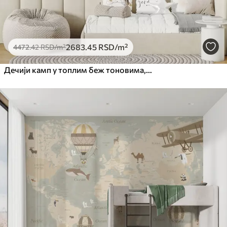
2683
.45
RSD
/m²
4472
.42
RSD
/m²
Дечији камп у топлим беж тоновима, шатор и шумске животиње