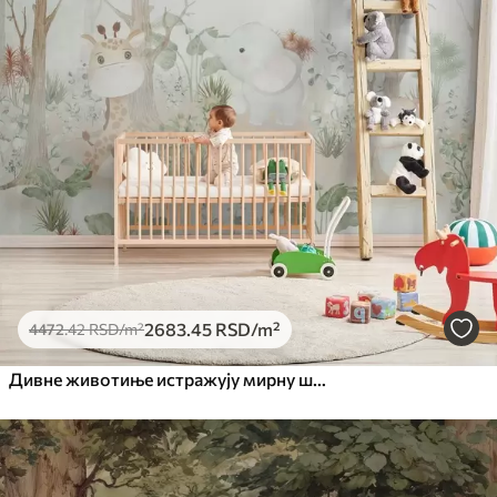
2683
.45
RSD
/m²
4472
.42
RSD
/m²
Дивне животиње истражују мирну шуму