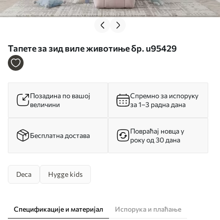
Тапете за зид виле животиње бр. u95429
Позадина по вашој
Спремно за испоруку
величини
за 1–3 радна дана
Повраћај новца у
Бесплатна достава
року од 30 дана
Deca
Hygge kids
Спецификације и материјал
Испорука и плаћање