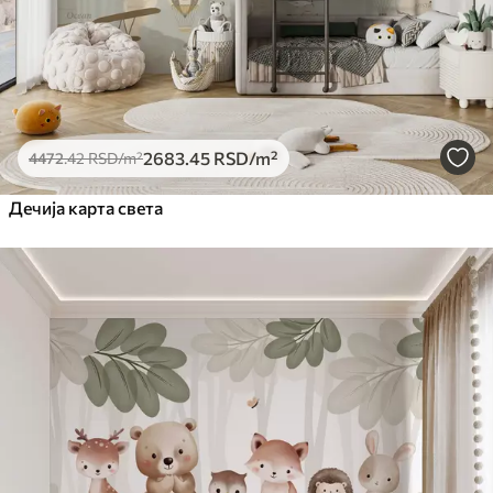
2683
.45
RSD
/m²
4472
.42
RSD
/m²
Дечија карта света