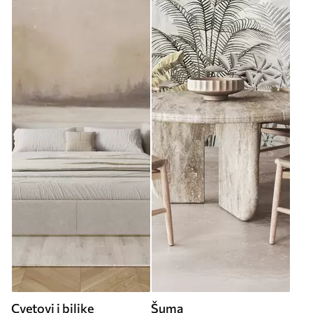
Cvetovi i biljke
Šuma