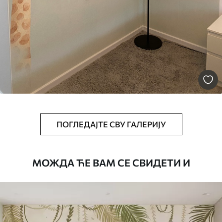
Премиум
6333
.33
3800
.00
RSD
/m²
Peel and Stick
8166
.67
4900
.00
RSD
/m²
ПОГЛЕДАЈТЕ СВУ ГАЛЕРИЈУ
МОЖДА ЋЕ ВАМ СЕ СВИДЕТИ И