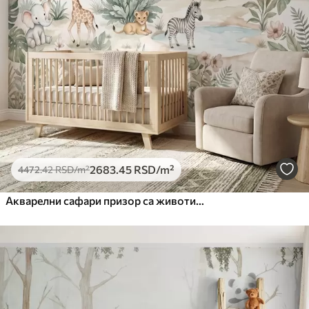
2683
.45
RSD
/m²
4472
.42
RSD
/m²
Акварелни сафари призор са животињама у нежним пастелним тоновима, укључујући жирафу, слонића, зебру и младунче лава