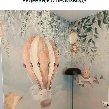
РЕЦЕНЗИЈЕ О ПРОИЗВОДУ
Додатно
Можете додати лак и/или лепак за
тапете.
Чишћење
Тапета се може нежно очистити меким
сунђером. Позадине са завршном
обрадом лакова могу се очистити
водом.
Начин примене
Беспрекорна апликација
Доступни материјали
Стандард
4472
.42
2683
.45
RSD
/m²
Премиум
5525
.00
3315
.00
RSD
/m²