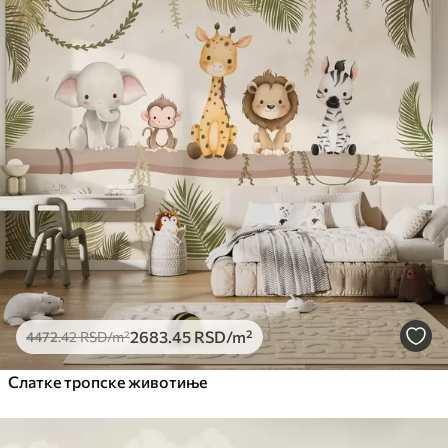
2683
.45
RSD
/m²
4472
.42
RSD
/m²
Слатке тропске животиње