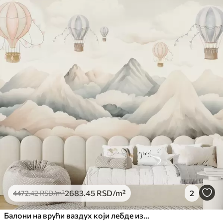
2683
.45
RSD
/m²
2
4472
.42
RSD
/m²
Балони на врући ваздух који лебде изнад планина у неутралним, меким пастелним тоновима