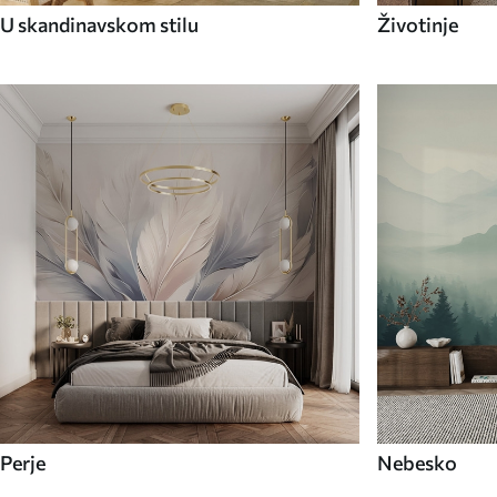
U skandinavskom stilu
Životinje
Perje
Nebesko