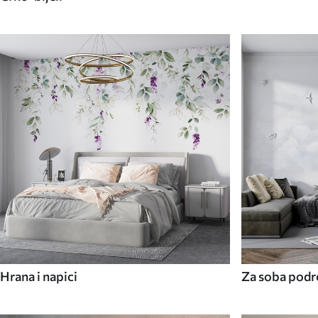
Hrana i napici
Za soba podr