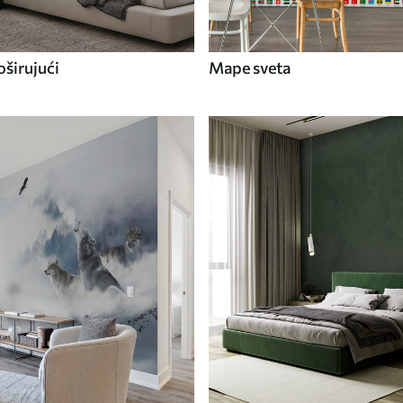
širujući
Mape sveta