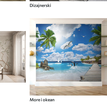
Dizajnerski
More i okean