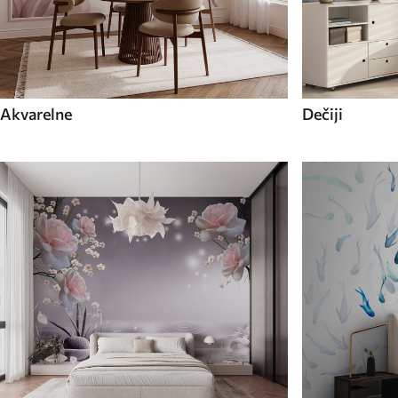
Akvarelne
Dečiji