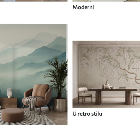
Moderni
U retro stilu