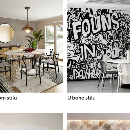
om stilu
U boho stilu