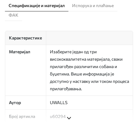
Спецификације и материјал
Испорука и плаћање
ФАК
Карактеристике
Материјал
Изаберите један од три
висококвалитетна материјала, сваки
прилагођен различитим собама и
буџетима. Више информација је
доступно у наставку или током процеса
прилагођавања.
Аутор
UWALLS
Број артикла
u60294
Производња
Слика се штампа у вашој наведеној
величини, исечена на идентичне траке