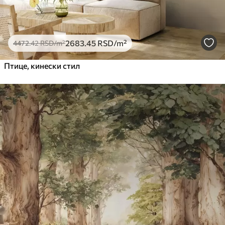
2683
.45
RSD
/m²
4472
.42
RSD
/m²
Птице, кинески стил