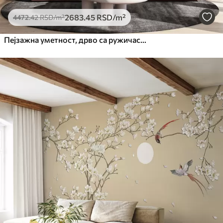
2683
.45
RSD
/m²
4472
.42
RSD
/m²
Пејзажна уметност, дрво са ружичастим цветовима, језеро и магловите планине у позадини