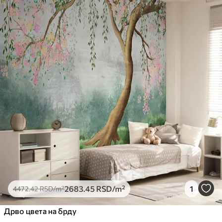
2683
.45
RSD
/m²
1
4472
.42
RSD
/m²
Дрво цвета на брду