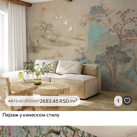
2683
.45
RSD
/m²
1
4472
.42
RSD
/m²
Пејзаж у кинеском стилу