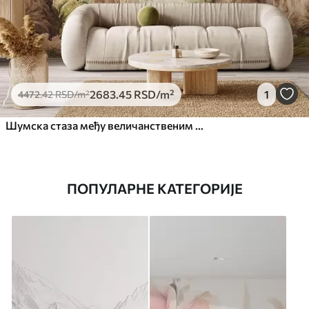
2683
.45
RSD
/m²
1
4472
.42
RSD
/m²
Шумска стаза међу величанственим дрвећем у акварелном стилу
ПОПУЛАРНЕ КАТЕГОРИЈЕ