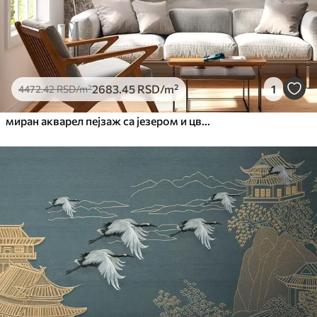
2683
.45
RSD
/m²
1
4472
.42
RSD
/m²
миран акварел пејзаж са језером и цветним дрветом