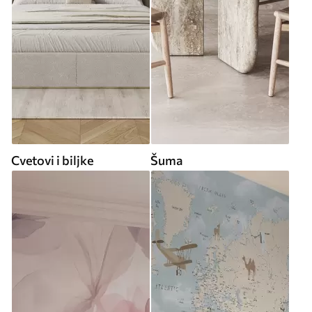
Cvetovi i biljke
Šuma