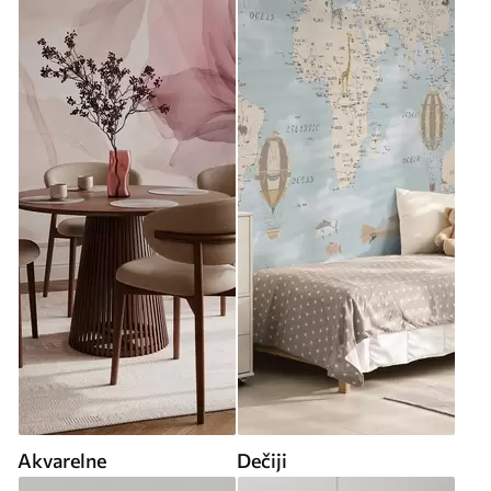
Akvarelne
Dečiji