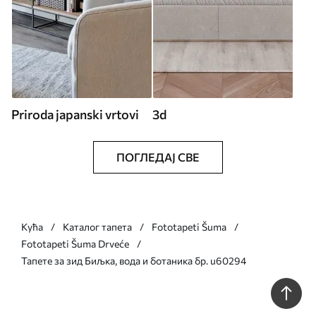
Priroda japanski vrtovi
3d
ПОГЛЕДАЈ СВЕ
Кућа
Каталог тапета
Fototapeti Šuma
Fototapeti Šuma Drveće
Тапете за зид Биљка, вода и ботаника бр. u60294