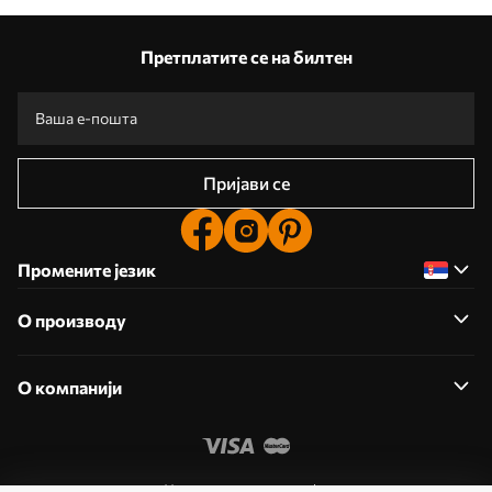
Претплатите се на билтен
Пријави се
Промените језик
О производу
О компанији
Уредите дозволе колачића