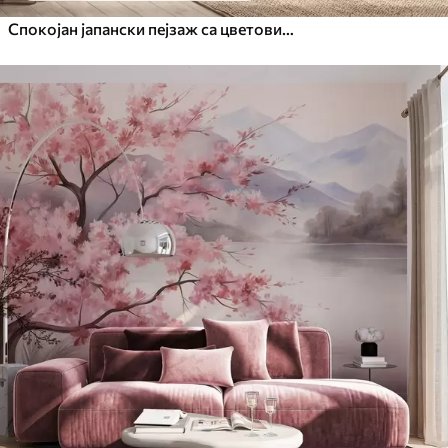
Спокојан јапански пејзаж са цветовима трешње и планинским језером при изласку сунца