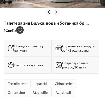
Тапете за зид Биљка, вода и ботаника бр.
u60294
1
Свиђа
Позадина по вашој
Спремно за испоруку
величини
за 1–3 радна дана
Повраћај новца у
Бесплатна достава
року од 30 дана
Trešnjin cvet
Japanski
Chinoiseries
Orijentalno
Magnolije
Azijski stil