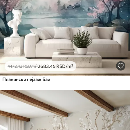
2683
.45
RSD
/m²
4472
.42
RSD
/m²
Планински пејзаж Баи