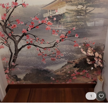
Премиум
5525
.00
3315
.00
RSD
/m²
Премиум
6333
.33
3800
.00
RSD
/m²
Peel and Stick
8166
.67
4900
.00
RSD
/m²
1