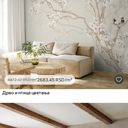
2683
.45
RSD
/m²
4472
.42
RSD
/m²
Дрво и птице цветања