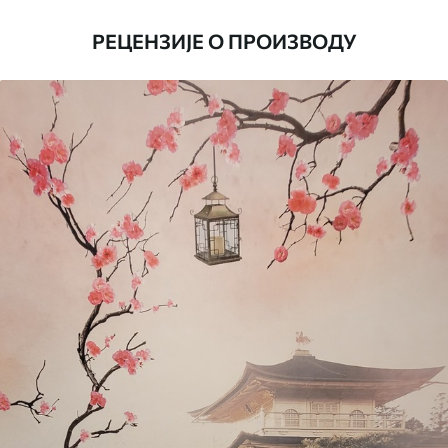
ширине до 50 цм.
РЕЦЕНЗИЈЕ О ПРОИЗВОДУ
Додатно
Можете додати лак и/или лепак за
тапете.
Чишћење
Тапета се може нежно очистити меким
сунђером. Позадине са завршном
обрадом лакова могу се очистити
водом.
Начин примене
Беспрекорна апликација
Доступни материјали
Стандард
4472
.42
2683
.45
RSD
/m²