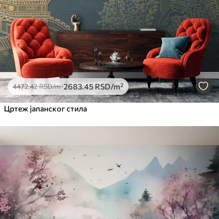
2683
.45
RSD
/m²
4472
.42
RSD
/m²
Цртеж јапанског стила