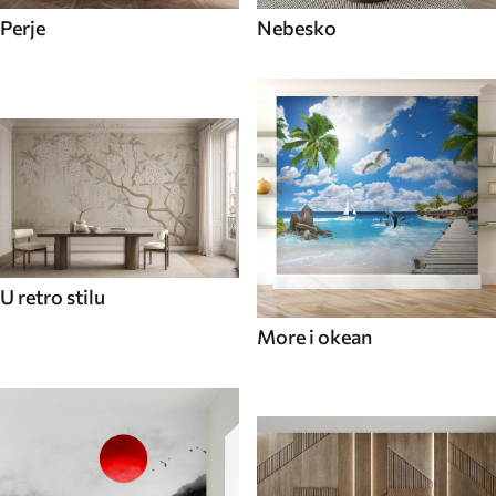
Perje
Nebesko
U retro stilu
More i okean