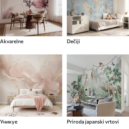
Akvarelne
Dečiji
Уникуе
Priroda japanski vrtovi