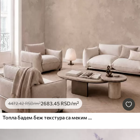
2683
.45
RSD
/m²
4472
.42
RSD
/m²
Топла бадем беж текстура са меким природним тоналним прелазима