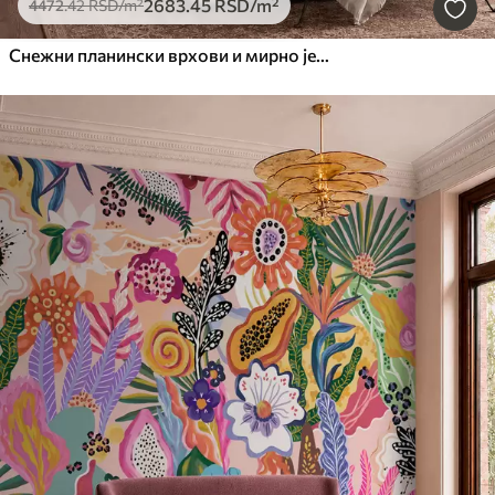
2683
.45
RSD
/m²
4472
.42
RSD
/m²
Снежни планински врхови и мирно језеро са одразом попут огледала