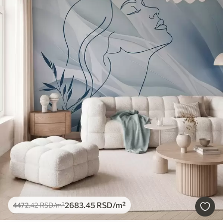
2683
.45
RSD
/m²
4472
.42
RSD
/m²