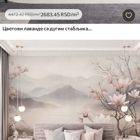
2683
.45
RSD
/m²
4472
.42
RSD
/m²
Цветови лаванде са дугим стабљикама и листовима, мека пастелна текстурирана уметност