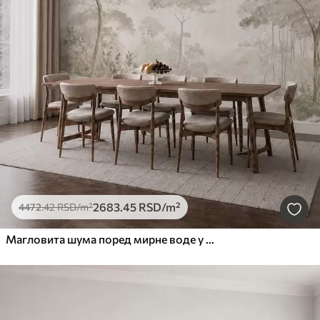
2683
.45
RSD
/m²
4472
.42
RSD
/m²
Магловита шума поред мирне воде у меким природним пастелним тоновима