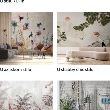
U stilu 70-ih
U azijskom stilu
U shabby chic stilu