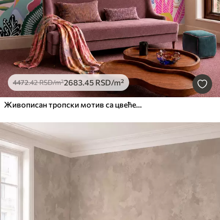
2683
.45
RSD
/m²
4472
.42
RSD
/m²
Живописан тропски мотив са цвећем, лишћем и шареним воћем