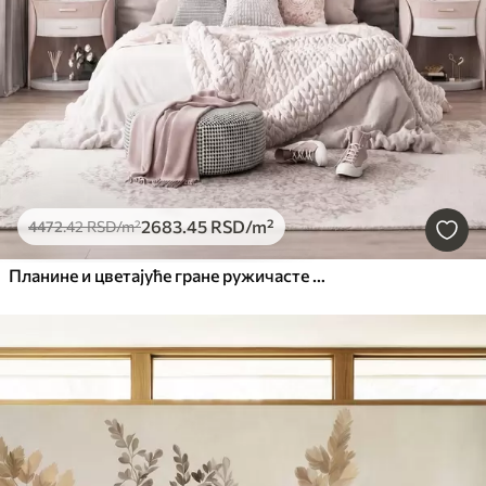
2683
.45
RSD
/m²
4472
.42
RSD
/m²
Планине и цветајуће гране ружичасте магнолије, текстурирани пејзаж