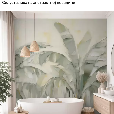
Силуета лица на апстрактној позадини