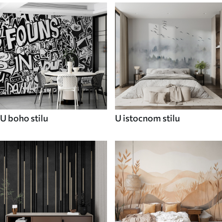
U boho stilu
U istocnom stilu