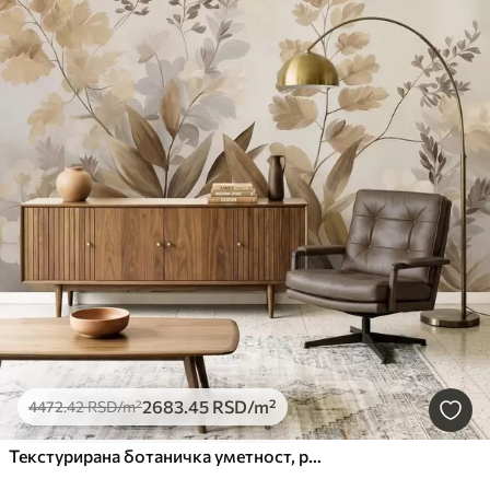
2683
.45
RSD
/m²
4472
.42
RSD
/m²
Текстурирана ботаничка уметност, разне биљке и лишће у нијансама браон и беж