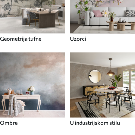
Geometrija tufne
Uzorci
Ombre
U industrijskom stilu