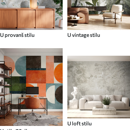
U provanš stilu
U vintage stilu
U loft stilu