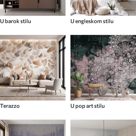
U barok stilu
U engleskom stilu
Terazzo
U pop art stilu