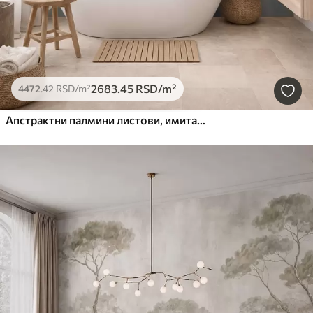
2683
.45
RSD
/m²
4472
.42
RSD
/m²
Апстрактни палмини листови, имитација слике