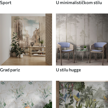
Sport
U minimalističkom stilu
Grad pariz
U stilu hugge