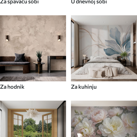
Za spavaću sobi
U dnevnoj sobi
Za hodnik
Za kuhinju