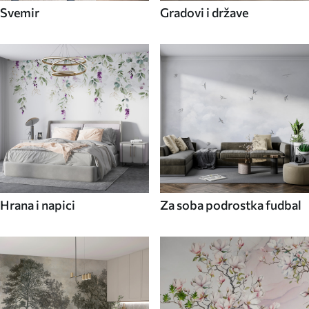
Svemir
Gradovi i države
Hrana i napici
Za soba podrostka fudbal