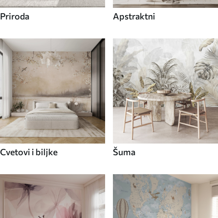
Priroda
Apstraktni
Cvetovi i biljke
Šuma