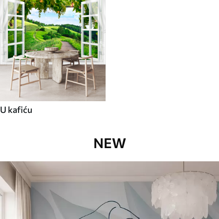
U kafiću
NEW