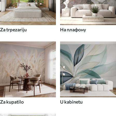
Za trpezariju
На плафону
Za kupatilo
U kabinetu