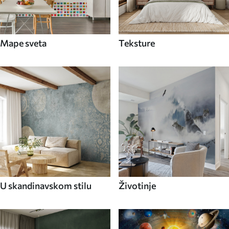
Mape sveta
Teksture
U skandinavskom stilu
Životinje