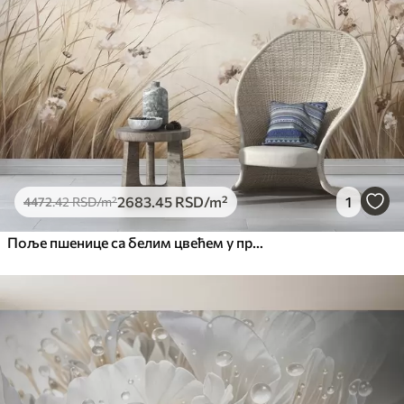
2683
.45
RSD
/m²
1
4472
.42
RSD
/m²
Поље пшенице са белим цвећем у првом плану, плажа и океан у позадини, неутралне пастелне пригушене боје