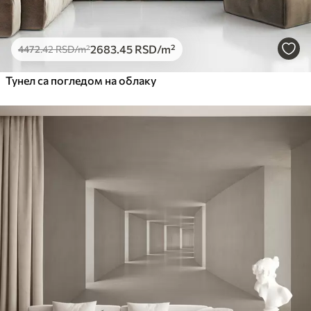
2683
.45
RSD
/m²
4472
.42
RSD
/m²
Тунел са погледом на облаку