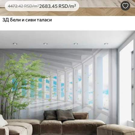
2683
.45
RSD
/m²
4472
.42
RSD
/m²
3Д бели и сиви таласи