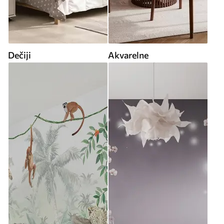
Dečiji
Akvarelne