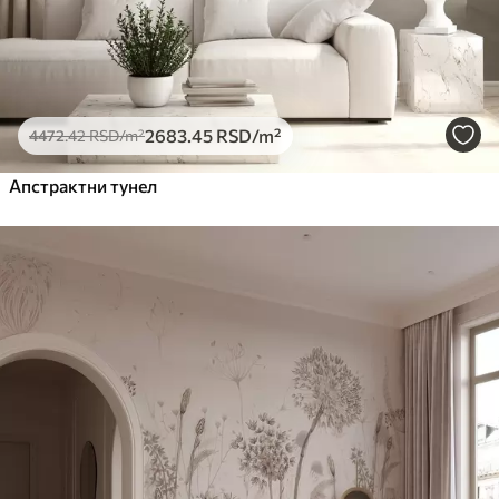
2683
.45
RSD
/m²
4472
.42
RSD
/m²
Апстрактни тунел