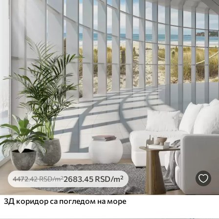
2683
.45
RSD
/m²
4472
.42
RSD
/m²
3Д коридор са погледом на море