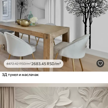
Премиум
5525
.00
3315
.00
RSD
/m²
Премиум
6333
.33
3800
.00
RSD
/m²
Peel and Stick
8166
.67
4900
.00
RSD
/m²
2683
.45
RSD
/m²
4472
.42
RSD
/m²
3Д тунел и маслачак