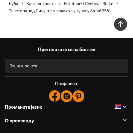
Кућа
Каталог тапета
Fototapeti Cvetovi i Biljke
Тапете за зид Силуете маслачака у тунелу бр. u63551
Претплатите се на билтен
Пријави се
Промените језик
О производу