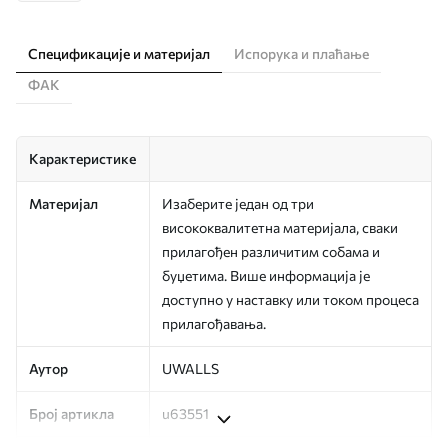
Спецификације и материјал
Испорука и плаћање
ФАК
Карактеристике
Материјал
Изаберите један од три
висококвалитетна материјала, сваки
прилагођен различитим собама и
буџетима. Више информација је
доступно у наставку или током процеса
прилагођавања.
Аутор
UWALLS
Број артикла
u63551