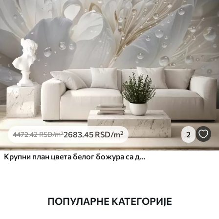
2683
.45
RSD
/m²
2
4472
.42
RSD
/m²
Крупни план цвета белог божура са деликатним латицама и капљицама воде
ПОПУЛАРНЕ КАТЕГОРИЈЕ