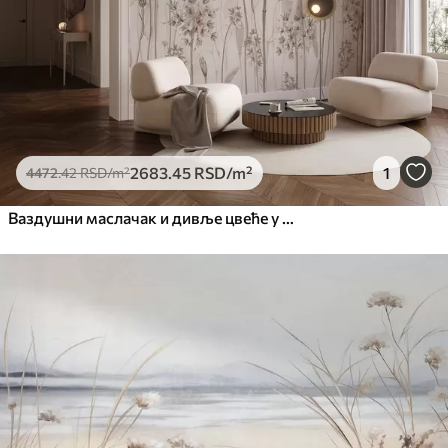
2683
.45
RSD
/m²
1
4472
.42
RSD
/m²
Ваздушни маслачак и дивље цвеће у акварел стилу