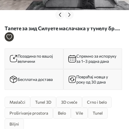
Тапете за зид Силуете маслачака у тунелу бр.
u63551
Позадина по вашој
Спремно за испоруку
величини
за 1–3 радна дана
Повраћај новца у
Бесплатна достава
року од 30 дана
Maslačci
Tunel 3D
3D cveće
Crno i belo
Proširivanje prostora
Belo
Vile
Tunel
Biljni