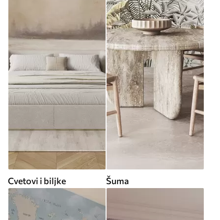
Cvetovi i biljke
Šuma