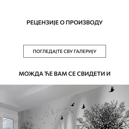
Производња
Слика се штампа у вашој наведеној
величини, исечена на идентичне траке
ширине до 50 цм.
РЕЦЕНЗИЈЕ О ПРОИЗВОДУ
Додатно
Можете додати лак и/или лепак за
тапете.
Чишћење
Тапета се може нежно очистити меким
ПОГЛЕДАЈТЕ СВУ ГАЛЕРИЈУ
сунђером. Позадине са завршном
обрадом лакова могу се очистити
водом.
МОЖДА ЋЕ ВАМ СЕ СВИДЕТИ И
Начин примене
Беспрекорна апликација
Доступни материјали
Стандард
4472
.42
2683
.45
RSD
/m²