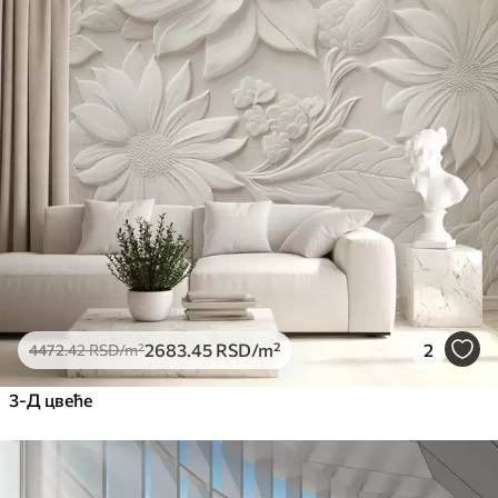
2683
.45
RSD
/m²
2
4472
.42
RSD
/m²
3-Д цвеће