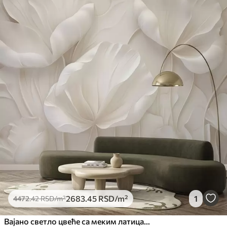
2683
.45
RSD
/m²
1
4472
.42
RSD
/m²
Вајано светло цвеће са меким латицама