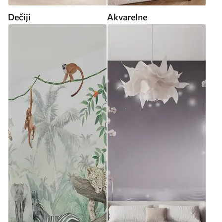
Dečiji
Akvarelne