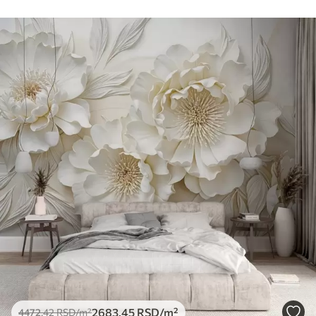
2683
.45
RSD
/m²
4472
.42
RSD
/m²