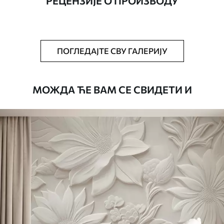
РЕЦЕНЗИЈЕ О ПРОИЗВОДУ
Додатно
Можете додати лак и/или лепак за
тапете.
Чишћење
Тапета се може нежно очистити меким
ПОГЛЕДАЈТЕ СВУ ГАЛЕРИЈУ
сунђером. Позадине са завршном
обрадом лакова могу се очистити
водом.
МОЖДА ЋЕ ВАМ СЕ СВИДЕТИ И
Начин примене
Беспрекорна апликација
Доступни материјали
Стандард
4472
.42
2683
.45
RSD
/m²
Премиум
5525
.00
3315
.00
RSD
/m²