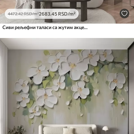
2683
.45
RSD
/m²
4472
.42
RSD
/m²
Сиви рељефни таласи са жутим акцентима