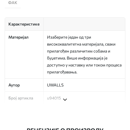
ФАК
Карактеристике
Материјал
Изаберите један од три
висококвалитетна материјала, сваки
прилагођен различитим собама и
буџетима. Више информација је
доступно у наставку или током процеса
прилагођавања.
Аутор
UWALLS
Број артикла
u94015
Производња
Слика се штампа у вашој наведеној
величини, исечена на идентичне траке
ширине до 50 цм.