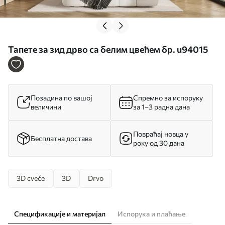
Тапете за зид дрво са белим цвећем бр. u94015
Позадина по вашој
Спремно за испоруку
величини
за 1–3 радна дана
Повраћај новца у
Бесплатна достава
року од 30 дана
3D cveće
3D
Drvo
Спецификације и материјал
Испорука и плаћање