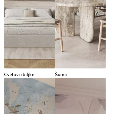
Cvetovi i biljke
Šuma