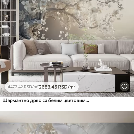
2683
.45
RSD
/m²
4472
.42
RSD
/m²
Шармантно дрво са белим цветовима на позадини облака у занимљивом стилу у деликатним топлим бојама