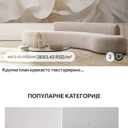
2683
.45
RSD
/m²
2
4472
.42
RSD
/m²
Крупни план кремасто текстурираног цвећа са нежним, лепршавим латицама, стварајући мекан, елегантан и текстуриран цветни аранжман
ПОПУЛАРНЕ КАТЕГОРИЈЕ