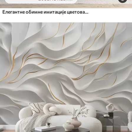
Елегантне обимне имитације цветова белог божура са меким латицама и пастелно жутим срединама, на светлој позадини