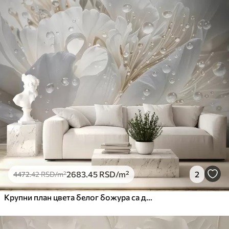
2683
.45
RSD
/m²
2
4472
.42
RSD
/m²
Крупни план цвета белог божура са деликатним латицама и капљицама воде