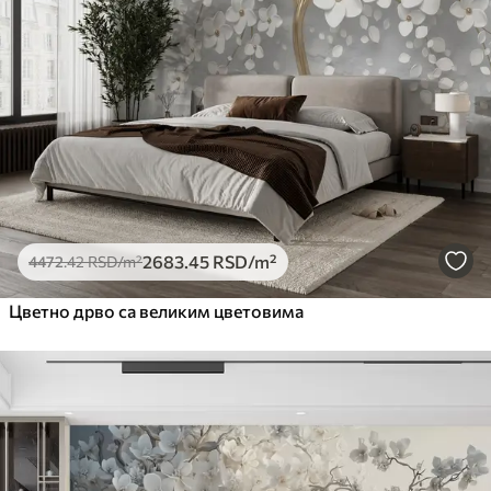
2683
.45
RSD
/m²
4472
.42
RSD
/m²
Цветно дрво са великим цветовима