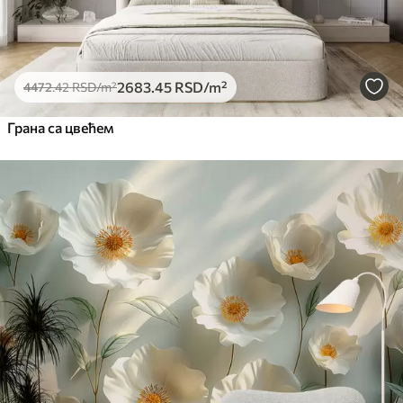
2683
.45
RSD
/m²
4472
.42
RSD
/m²
Грана са цвећем