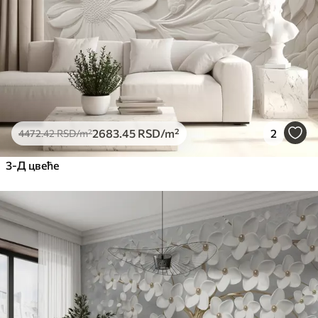
Премиум
6333
.33
3800
.00
RSD
/m²
Peel and Stick
8166
.67
4900
.00
RSD
/m²
2683
.45
RSD
/m²
2
4472
.42
RSD
/m²
3-Д цвеће