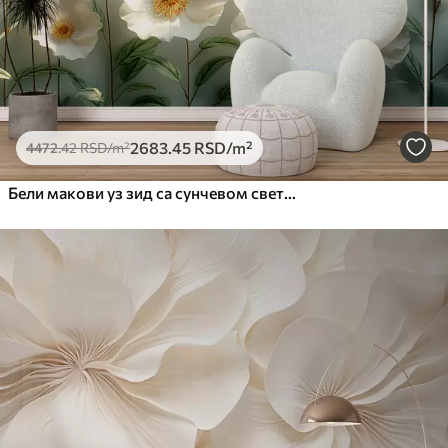
2683
.45
RSD
/m²
4472
.42
RSD
/m²
Бели макови уз зид са сунчевом светлошћу и 3Д ефектом