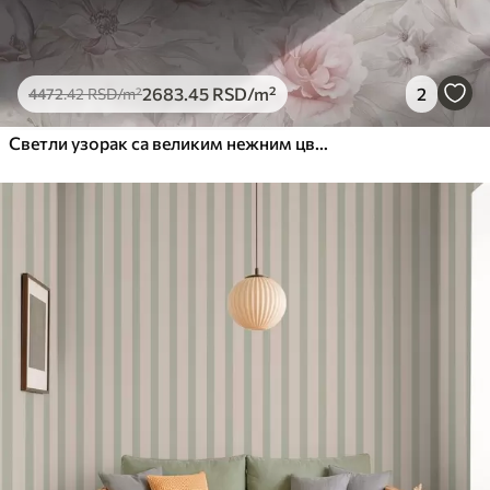
2683
.45
RSD
/m²
2
4472
.42
RSD
/m²
Светли узорак са великим нежним цвећем