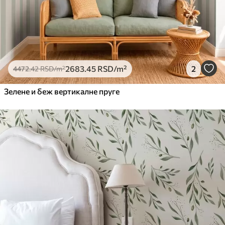
2683
.45
RSD
/m²
2
4472
.42
RSD
/m²
Зелене и беж вертикалне пруге