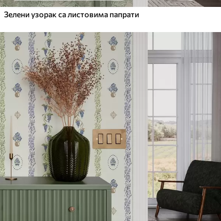
Зелени узорак са листовима папрати