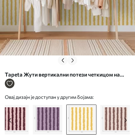
Tapeta Жути вертикални потези четкицом на
светлој позадини бр. a01191v4
Овај дизајн је доступан у другим бојама: