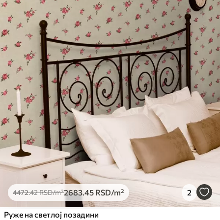
2683
.45
RSD
/m²
2
4472
.42
RSD
/m²
Руже на светлој позадини