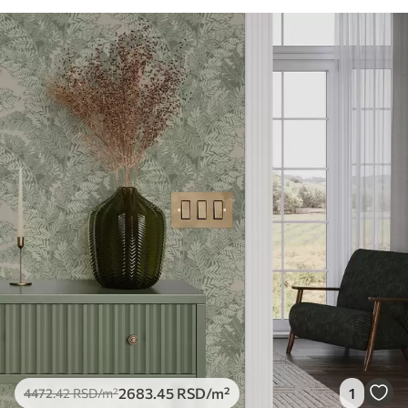
2683
.45
RSD
/m²
1
4472
.42
RSD
/m²