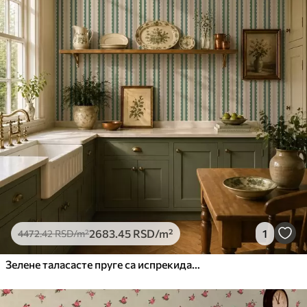
2683
.45
RSD
/m²
1
4472
.42
RSD
/m²
Зелене таласасте пруге са испрекиданим линијама