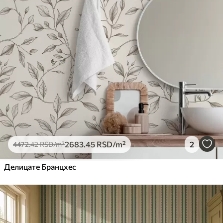
2683
.45
RSD
/m²
2
4472
.42
RSD
/m²
Делицате Бранцхес