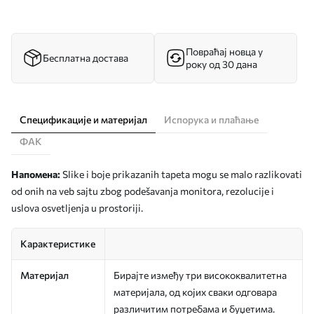
Повраћај новца у
Бесплатна достава
року од 30 дана
Спецификације и материјал
Испорука и плаћање
ФАК
Напомена:
Slike i boje prikazanih tapeta mogu se malo razlikovati
od onih na veb sajtu zbog podešavanja monitora, rezolucije i
uslova osvetljenja u prostoriji.
Карактеристике
Материјал
Бирајте између три висококвалитетна
материјала, од којих сваки одговара
различитим потребама и буџетима.