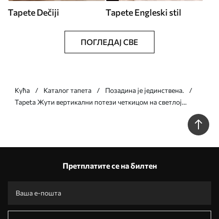
Tapete Dečiji
Tapete Engleski stil
ПОГЛЕДАЈ СВЕ
Кућа
Каталог тапета
Позадина је јединствена.
Tapeta Жути вертикални потези четкицом на светлој
позадини бр. a01191v4
Претплатите се на билтен