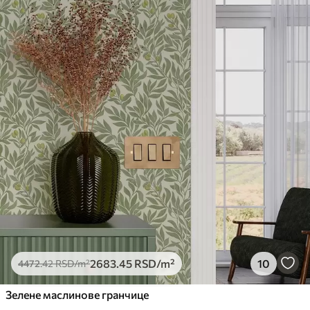
обрадом лакова могу се очистити
водом.
Метод примене
Беспрекорна апликација
Доступни материјали
Стандард
4472
.42
2683
.45
RSD
/m²
Премиум
5525
.00
3315
.00
RSD
/m²
Премиум
2683
.45
RSD
/m²
10
4472
.42
RSD
/m²
6333
.33
3800
.00
RSD
/m²
Зелене маслинове гранчице