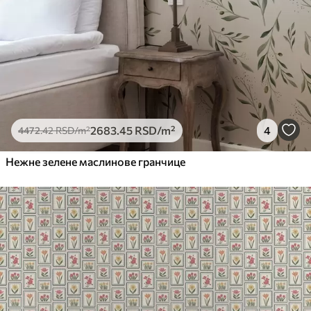
2683
.45
RSD
/m²
4
4472
.42
RSD
/m²
Нежне зелене маслинове гранчице