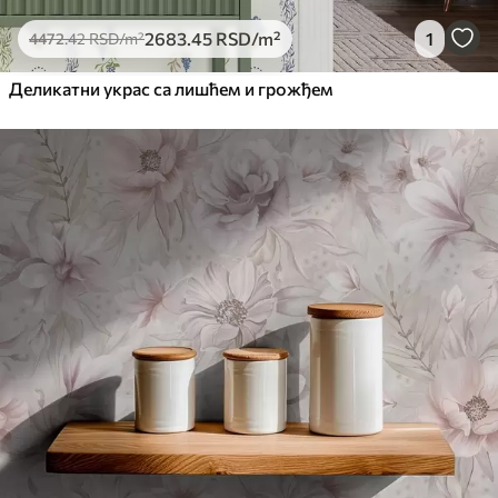
2683
.45
RSD
/m²
1
4472
.42
RSD
/m²
Деликатни украс са лишћем и грожђем