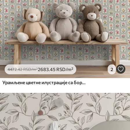
2683
.45
RSD
/m²
2
4472
.42
RSD
/m²
Урамљене цветне илустрације са бордурама