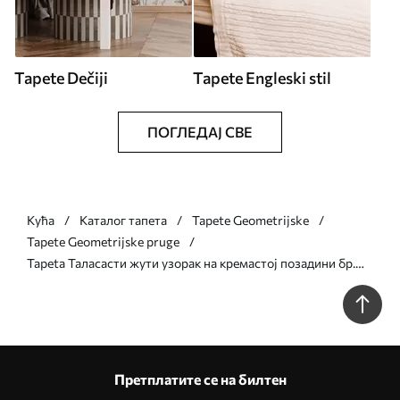
Tapete Dečiji
Tapete Engleski stil
ПОГЛЕДАЈ СВЕ
Кућа
Каталог тапета
Tapete Geometrijske
Tapete Geometrijske pruge
Tapeta Таласасти жути узорак на кремастој позадини бр.
a01188v5
Претплатите се на билтен