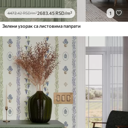
2683
.45
RSD
/m²
1
4472
.42
RSD
/m²
Зелени узорак са листовима папрати