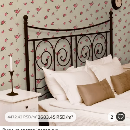
2683
.45
RSD
/m²
2
4472
.42
RSD
/m²
Руже на светлој позадини