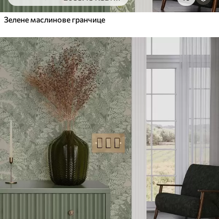
6333
.33
3800
.00
RSD
/m²
Зелене маслинове гранчице