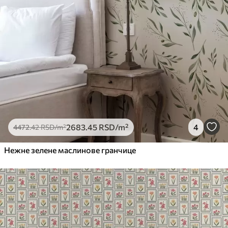
2683
.45
RSD
/m²
4
4472
.42
RSD
/m²
Нежне зелене маслинове гранчице