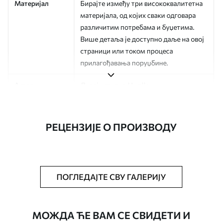
Материјал
Бирајте између три висококвалитетна
материјала, од којих сваки одговара
различитим потребама и буџетима.
Више детаља је доступно даље на овој
страници или током процеса
прилагођавања поруџбине.
Аутор
Дизајн студио Uwalls
Број артикла
a01188v5
РЕЦЕНЗИЈЕ О ПРОИЗВОДУ
Финисхинг
Полу-мат.
Производња
Слика се штампа у вашој наведеној
величини, исечена на идентичне траке
ширине до 50 цм.
ПОГЛЕДАЈТЕ СВУ ГАЛЕРИЈУ
Додатне опције
Можете додати лак и/или лепак за
тапете.
МОЖДА ЋЕ ВАМ СЕ СВИДЕТИ И