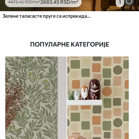
2683
.45
RSD
/m²
1
4472
.42
RSD
/m²
Зелене таласасте пруге са испрекиданим линијама
ПОПУЛАРНЕ КАТЕГОРИЈЕ