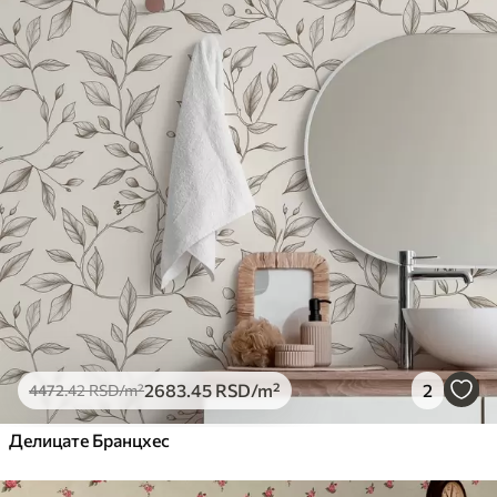
2683
.45
RSD
/m²
2
4472
.42
RSD
/m²
Делицате Бранцхес