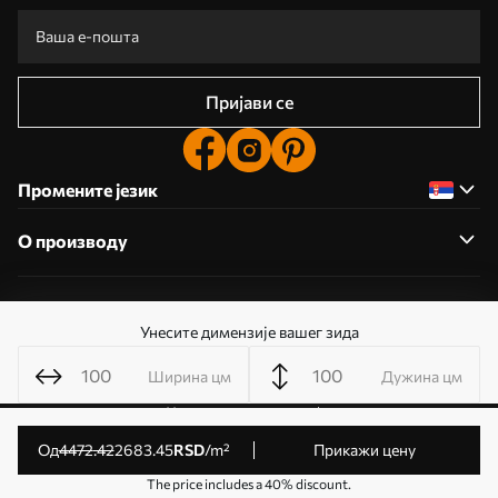
Пријави се
Промените језик
О производу
О компанији
Унесите димензије вашег зида
Ширина цм
Дужина цм
Уредите дозволе колачића
© 2011- 2026 Uwalls . Сва права задржана. Управља KLW
од
4472
.42
2683
.45
RSD
/m²
Прикажи цену
Sp. z o.o. ИД за ПДВ: PL9223057591.
The price includes a 40% discount.