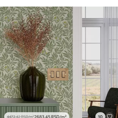
Чишћење
Тапета се може нежно очистити меким
сунђером. Позадине са завршном
обрадом лакова могу се очистити
водом.
Метод примене
Беспрекорна апликација
Доступни материјали
Стандард
4472
.42
2683
.45
RSD
/m²
Премиум
5525
.00
3315
.00
RSD
/m²
Премиум
2683
.45
RSD
/m²
10
4472
.42
RSD
/m²