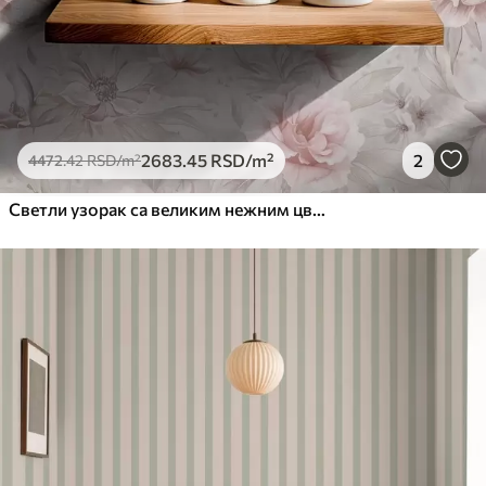
2683
.45
RSD
/m²
2
4472
.42
RSD
/m²
Светли узорак са великим нежним цвећем