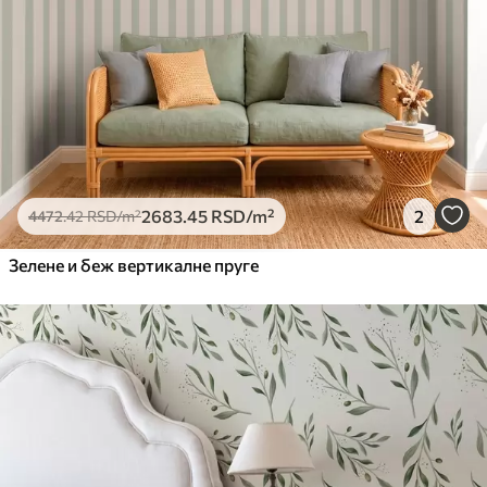
2683
.45
RSD
/m²
2
4472
.42
RSD
/m²
Зелене и беж вертикалне пруге