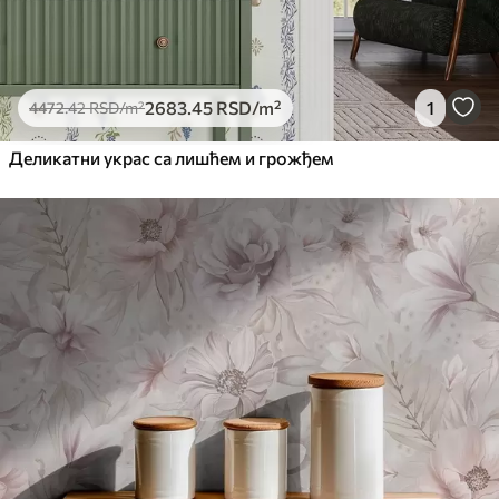
2683
.45
RSD
/m²
1
4472
.42
RSD
/m²
Деликатни украс са лишћем и грожђем