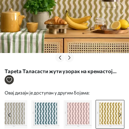
Tapeta Таласасти жути узорак на кремастој
позадини бр. a01188v5
Овај дизајн је доступан у другим бојама: