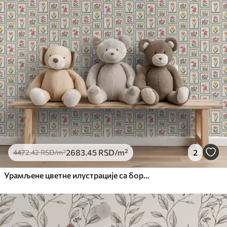
2683
.45
RSD
/m²
2
4472
.42
RSD
/m²
Урамљене цветне илустрације са бордурама