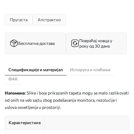
Пругаста
Апстрактно
Повраћај новца у
Бесплатна достава
року од 30 дана
Спецификације и материјал
Испорука и плаћање
ФАК
Напомена:
Slike i boje prikazanih tapeta mogu se malo razlikovati
od onih na veb sajtu zbog podešavanja monitora, rezolucije i
uslova osvetljenja u prostoriji.
Карактеристике