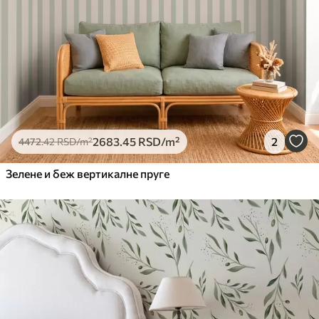
2683
.45
RSD
/m²
2
4472
.42
RSD
/m²
Зелене и беж вертикалне пруге