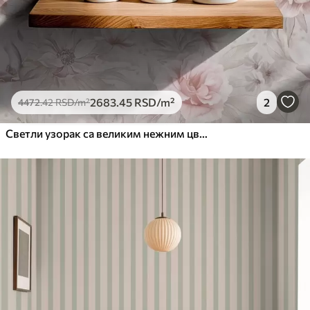
2683
.45
RSD
/m²
2
4472
.42
RSD
/m²
Светли узорак са великим нежним цвећем