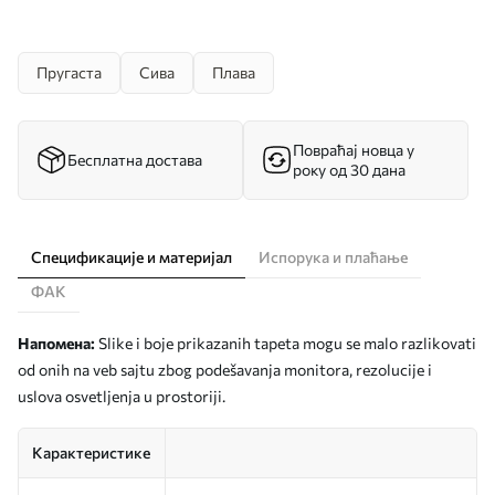
Пругаста
Сива
Плава
Повраћај новца у
Бесплатна достава
року од 30 дана
Спецификације и материјал
Испорука и плаћање
ФАК
Напомена:
Slike i boje prikazanih tapeta mogu se malo razlikovati
od onih na veb sajtu zbog podešavanja monitora, rezolucije i
uslova osvetljenja u prostoriji.
Карактеристике