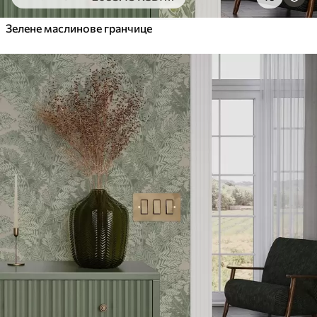
6333
.33
3800
.00
RSD
/m²
Зелене маслинове гранчице