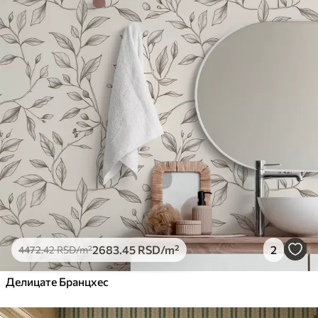
2683
.45
RSD
/m²
2
4472
.42
RSD
/m²
Делицате Бранцхес