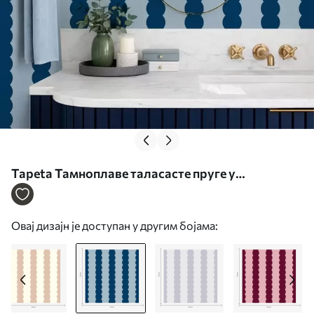
Tapeta Тамноплаве таласасте пруге у
минималистичком стилу бр. a01182v3
Овај дизајн је доступан у другим бојама: