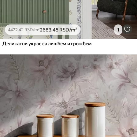
2683
.45
RSD
/m²
1
4472
.42
RSD
/m²
Деликатни украс са лишћем и грожђем