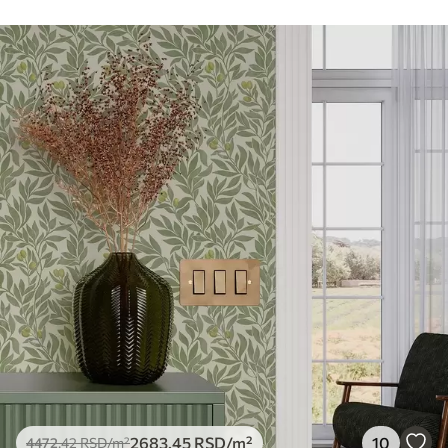
Чишћење
Тапета се може нежно очистити меким
сунђером. Позадине са завршном
обрадом лакова могу се очистити
водом.
Метод примене
Беспрекорна апликација
Доступни материјали
Стандард
4472
.42
2683
.45
RSD
/m²
Премиум
5525
.00
3315
.00
RSD
/m²
Премиум
2683
.45
RSD
/m²
10
4472
.42
RSD
/m²