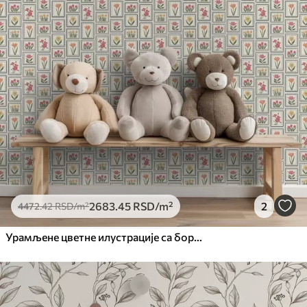
2683
.45
RSD
/m²
2
4472
.42
RSD
/m²
Урамљене цветне илустрације са бордурама