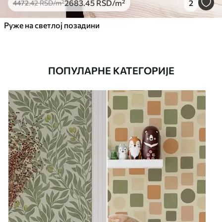
2683
.45
RSD
/m²
2
4472
.42
RSD
/m²
Руже на светлој позадини
ПОПУЛАРНЕ КАТЕГОРИЈЕ