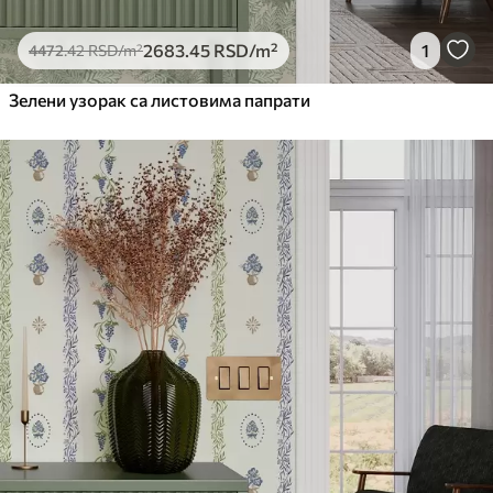
2683
.45
RSD
/m²
1
4472
.42
RSD
/m²
Зелени узорак са листовима папрати