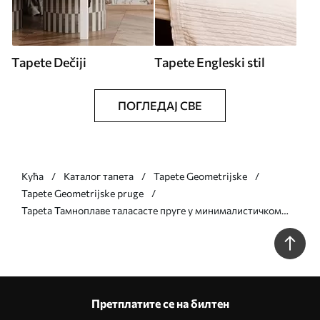
Tapete Dečiji
Tapete Engleski stil
ПОГЛЕДАЈ СВЕ
Кућа
Каталог тапета
Tapete Geometrijske
Tapete Geometrijske pruge
Tapeta Тамноплаве таласасте пруге у минималистичком
стилу бр. a01182v3
Претплатите се на билтен