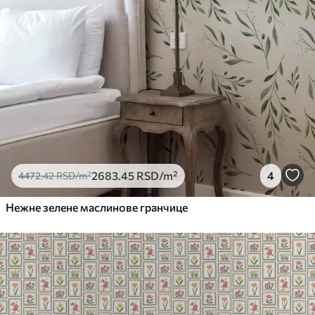
2683
.45
RSD
/m²
4
4472
.42
RSD
/m²
Нежне зелене маслинове гранчице