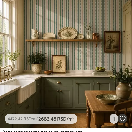
2683
.45
RSD
/m²
1
4472
.42
RSD
/m²
Зелене таласасте пруге са испрекиданим линијама