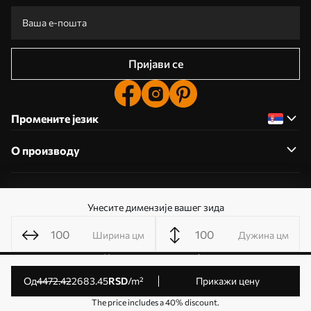
Пријави се
Промените језик
О производу
О компанији
Унесите димензије вашег зида
Ширина цм
Дужина цм
Уредите дозволе колачића
© 2011- 2026 Uwalls . Сва права задржана. Управља KLW
од
4472
.42
2683
.45
RSD
/m²
Прикажи цену
Sp. z o.o. ИД за ПДВ: PL9223057591.
The price includes a 40% discount.