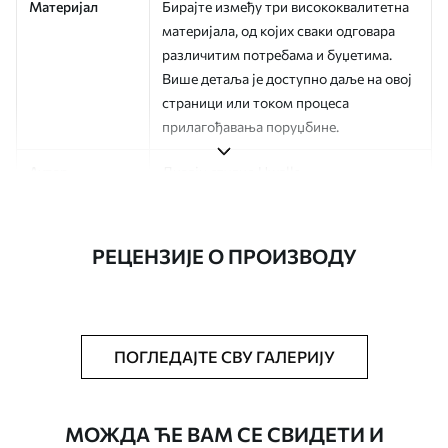
Материјал
Бирајте између три висококвалитетна
материјала, од којих сваки одговара
различитим потребама и буџетима.
Више детаља је доступно даље на овој
страници или током процеса
прилагођавања поруџбине.
Аутор
Дизајн студио Uwalls
Број артикла
a01182v3
РЕЦЕНЗИЈЕ О ПРОИЗВОДУ
Финисхинг
Полу-мат.
Производња
Слика се штампа у вашој наведеној
величини, исечена на идентичне траке
ширине до 50 цм.
ПОГЛЕДАЈТЕ СВУ ГАЛЕРИЈУ
Додатне опције
Можете додати лак и/или лепак за
тапете.
МОЖДА ЋЕ ВАМ СЕ СВИДЕТИ И