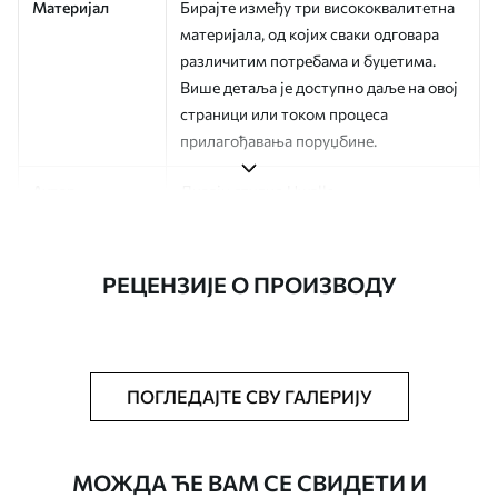
Материјал
Бирајте између три висококвалитетна
материјала, од којих сваки одговара
различитим потребама и буџетима.
Више детаља је доступно даље на овој
страници или током процеса
прилагођавања поруџбине.
Аутор
Дизајн студио Uwalls
Број артикла
a01181v2
РЕЦЕНЗИЈЕ О ПРОИЗВОДУ
Финисхинг
Полу-мат.
Производња
Слика се штампа у вашој наведеној
величини, исечена на идентичне траке
ширине до 50 цм.
ПОГЛЕДАЈТЕ СВУ ГАЛЕРИЈУ
Додатне опције
Можете додати лак и/или лепак за
тапете.
МОЖДА ЋЕ ВАМ СЕ СВИДЕТИ И