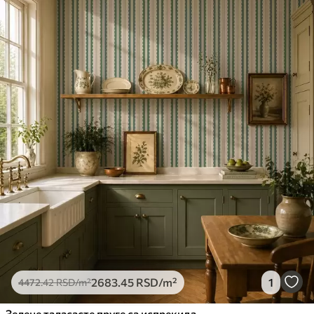
2683
.45
RSD
/m²
1
4472
.42
RSD
/m²
Зелене таласасте пруге са испрекиданим линијама