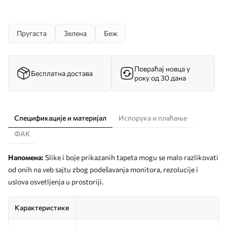
Пругаста
Зелена
Беж
Повраћај новца у
Бесплатна достава
року од 30 дана
Спецификације и материјал
Испорука и плаћање
ФАК
Напомена:
Slike i boje prikazanih tapeta mogu se malo razlikovati
od onih na veb sajtu zbog podešavanja monitora, rezolucije i
uslova osvetljenja u prostoriji.
Карактеристике