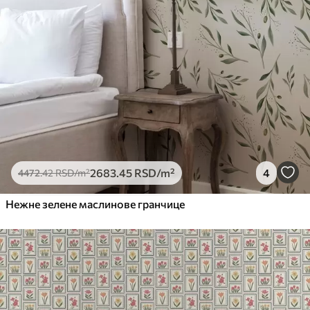
2683
.45
RSD
/m²
4
4472
.42
RSD
/m²
Нежне зелене маслинове гранчице