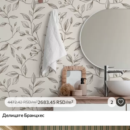
2683
.45
RSD
/m²
2
4472
.42
RSD
/m²
Делицате Бранцхес