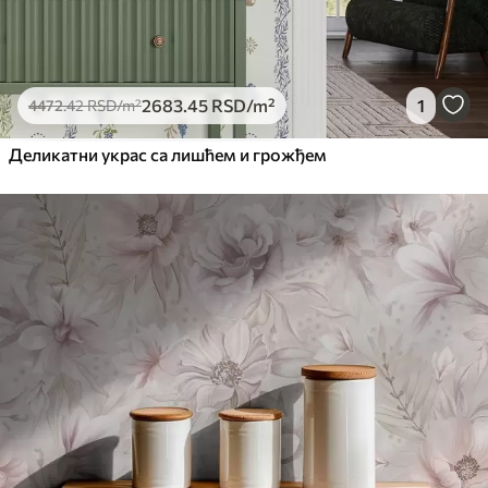
2683
.45
RSD
/m²
1
4472
.42
RSD
/m²
Деликатни украс са лишћем и грожђем