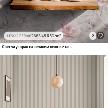
2683
.45
RSD
/m²
2
4472
.42
RSD
/m²
Светли узорак са великим нежним цвећем