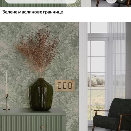
6333
.33
3800
.00
RSD
/m²
Зелене маслинове гранчице