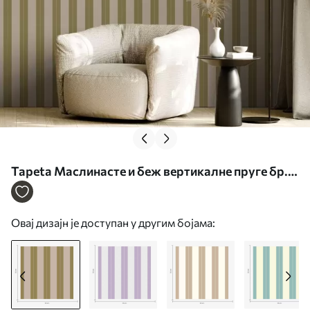
Tapeta Маслинасте и беж вертикалне пруге бр.
a01181v2
Овај дизајн је доступан у другим бојама: