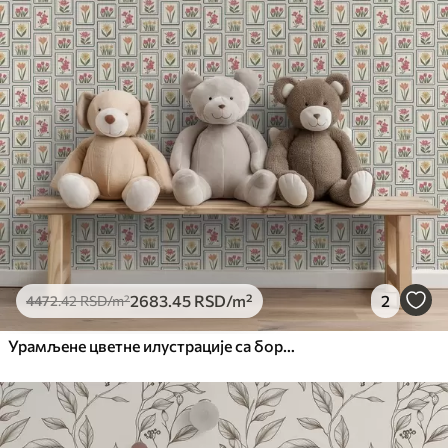
2683
.45
RSD
/m²
2
4472
.42
RSD
/m²
Урамљене цветне илустрације са бордурама