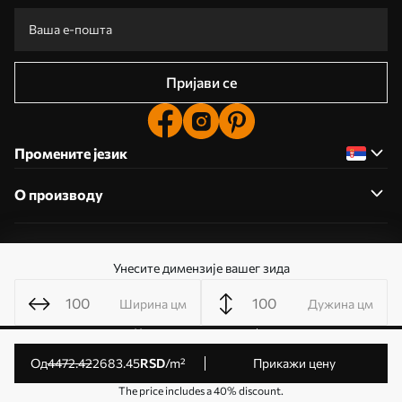
Пријави се
Промените језик
О производу
О компанији
Унесите димензије вашег зида
Ширина цм
Дужина цм
Уредите дозволе колачића
© 2011- 2026 Uwalls . Сва права задржана. Управља KLW
од
4472
.42
2683
.45
RSD
/m²
Прикажи цену
Sp. z o.o. ИД за ПДВ: PL9223057591.
The price includes a 40% discount.