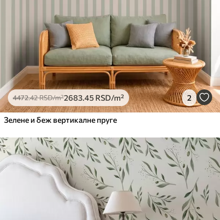
2683
.45
RSD
/m²
2
4472
.42
RSD
/m²
Зелене и беж вертикалне пруге