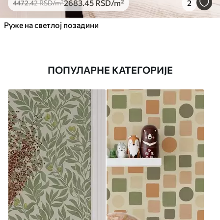
2683
.45
RSD
/m²
2
4472
.42
RSD
/m²
Руже на светлој позадини
ПОПУЛАРНЕ КАТЕГОРИЈЕ