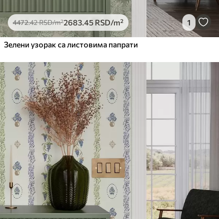
2683
.45
RSD
/m²
1
4472
.42
RSD
/m²
Зелени узорак са листовима папрати