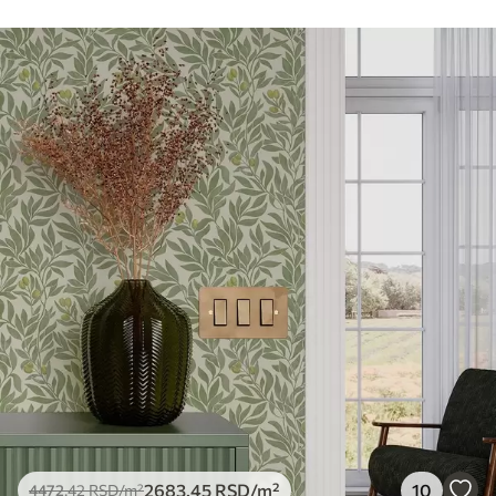
Чишћење
Тапета се може нежно очистити меким
сунђером. Позадине са завршном
обрадом лакова могу се очистити
водом.
Метод примене
Беспрекорна апликација
Доступни материјали
Стандард
4472
.42
2683
.45
RSD
/m²
Премиум
5525
.00
3315
.00
RSD
/m²
Премиум
2683
.45
RSD
/m²
10
4472
.42
RSD
/m²