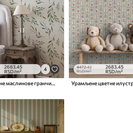
2683
.45
2683
.45
4472
.42
4
RSD
/m²
RSD
/m²
RSD
/m²
Нежне зелене маслинове гранчице