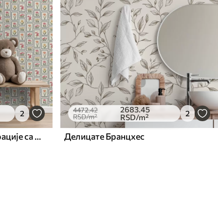
2683
.45
4472
.42
2
2
RSD
/m²
RSD
/m²
Урамљене цветне илустрације са бордурама
Делицате Бранцхес