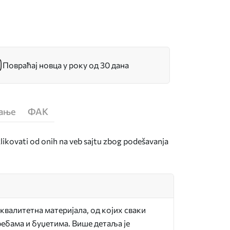
Повраћај новца у року од 30 дана
ћање
ФАК
zlikovati od onih na veb sajtu zbog podešavanja
квалитетна материјала, од којих сваки
ебама и буџетима. Више детаља је