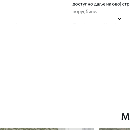
доступно даље на овој ст
поруџбине.
Аутор
Дизајн студио Uwalls
Број артикла
a01174v1
Финисхинг
Полу-мат.
Производња
Слика се штампа у вашој н
траке ширине до 50 цм.
Додатне опције
Можете додати лак и/или л
Чишћење
Тапета се може нежно очи
завршном обрадом лакова 
М
Метод примене
Беспрекорна апликација