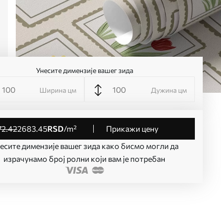
Унесите димензије вашег зида
Ширина цм
Дужина цм
72
.42
2683
.45
RSD
/m²
Прикажи цену
есите димензије вашег зида како бисмо могли да
израчунамо број ролни који вам је потребан