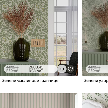
Доступни материјали
Стандард
Премиум
4472
.42
5525
.00
2683
.45
RSD
/m²
3315
.00
RSD
/
2683
.45
4472
.42
4472
.42
10
RSD
/m²
RSD
/m²
RSD
/m²
Зелене маслинове гранчице