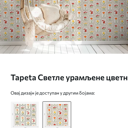
Tapeta Светле урамљене цветне
a01174v1
Овај дизајн је доступан у другим бојама: