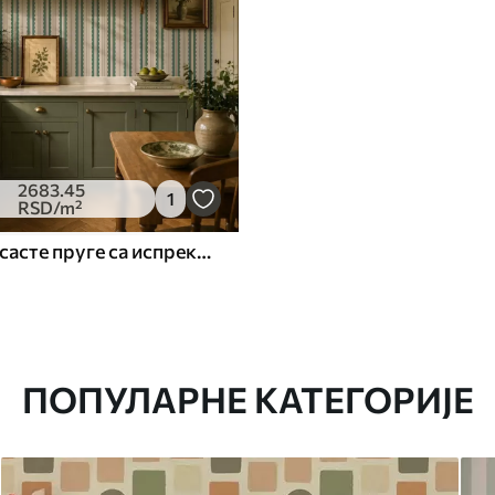
2683
.45
1
RSD
/m²
Зелене таласасте пруге са испрекиданим линијама
ПОПУЛАРНЕ КАТЕГОРИЈЕ