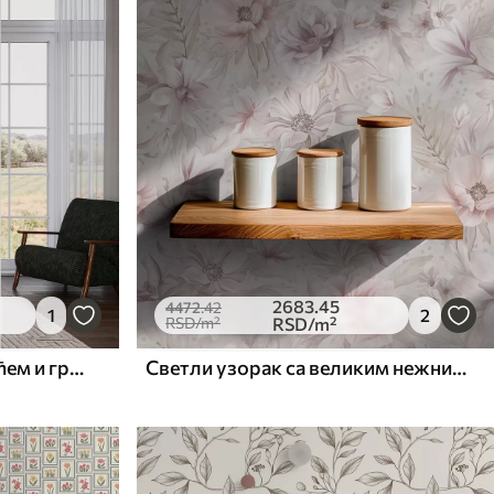
2683
.45
4472
.42
1
2
RSD
/m²
RSD
/m²
Деликатни украс са лишћем и грожђем
Светли узорак са великим нежним цвећем