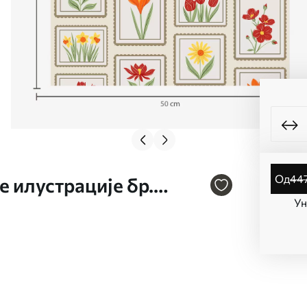
од
44
 илустрације бр.
Ун