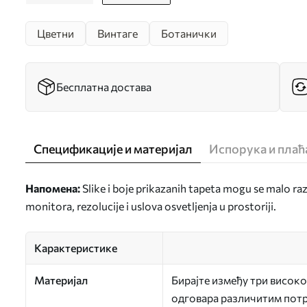
Цветни
Винтаге
Ботанички
Бесплатна достава
Спецификације и материјал
Испорука и пла
Напомена:
Slike i boje prikazanih tapeta mogu se malo ra
monitora, rezolucije i uslova osvetljenja u prostoriji.
Карактеристике
Материјал
Бирајте између три високо
одговара различитим потр