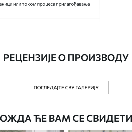
раници или током процеса прилагођавања
РЕЦЕНЗИЈЕ О ПРОИЗВОДУ
аведеној величини, исечена на идентичне
ПОГЛЕДАЈТЕ СВУ ГАЛЕРИЈУ
епак за тапете.
стити меким сунђером. Позадине са
могу се очистити водом.
ОЖДА ЋЕ ВАМ СЕ СВИДЕТИ