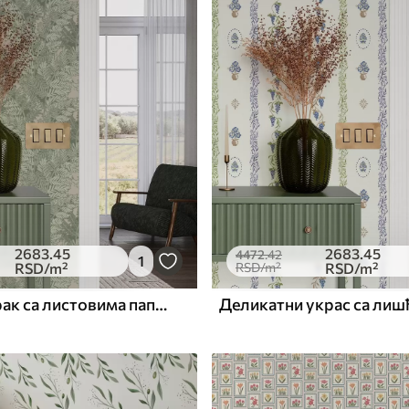
Премиум
6333
.33
m²
3800
.00
RSD
/m²
2683
.45
2683
.45
4472
.42
1
RSD
/m²
RSD
/m²
RSD
/m²
Зелени узорак са листовима папрати