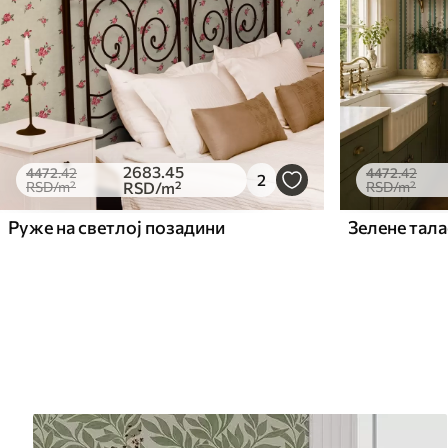
2683
.45
4472
.42
4472
.42
2
RSD
/m²
RSD
/m²
RSD
/m²
Руже на светлој позадини