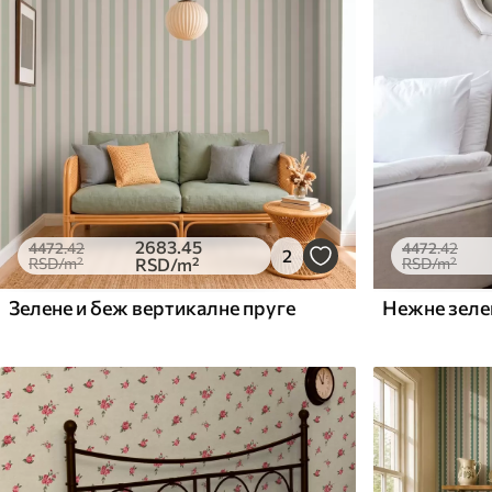
2683
.45
4472
.42
4472
.42
2
RSD
/m²
RSD
/m²
RSD
/m²
Зелене и беж вертикалне пруге