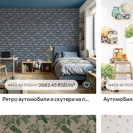
Доступни материјали
Стандард
Премиум
4472
.42
5525
.00
2683
.45
RSD
/m²
3315
.00
RSD
/
2683
.45
RSD
/m²
4472
.42
RSD
/m²
4472
.42
RSD
Ретро аутомобили и скутери на плавој позадини
Аутомобил