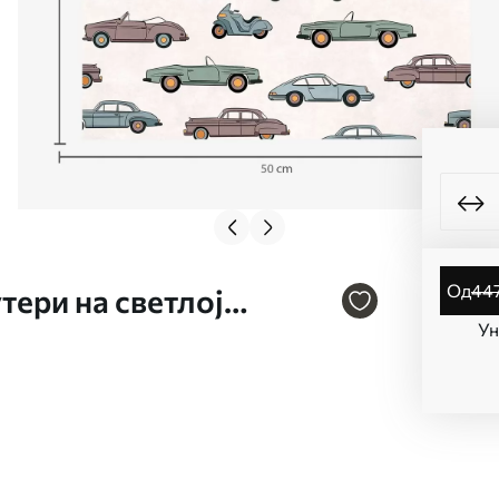
од
44
тери на светлој
Ун