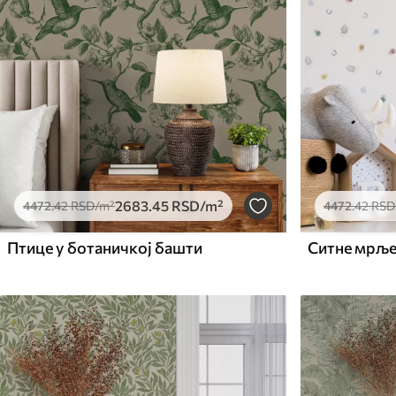
2683
.45
RSD
/m²
4472
.42
RSD
/m²
4472
.42
RSD
Птице у ботаничкој башти