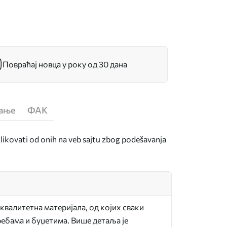
Повраћај новца у року од 30 дана
ћање
ФАК
zlikovati od onih na veb sajtu zbog podešavanja
квалитетна материјала, од којих сваки
ебама и буџетима. Више детаља је