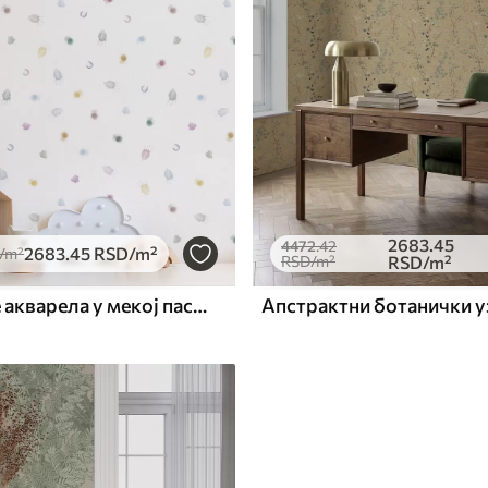
2683
.45
4472
.42
2683
.45
RSD
/m²
/m²
RSD
/m²
RSD
/m²
Ситне мрље акварела у мекој пастелној палети