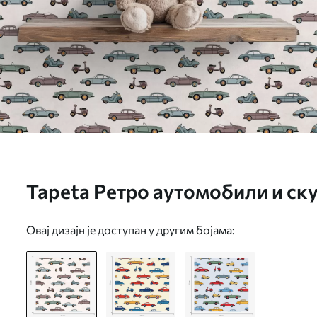
Tapeta Ретро аутомобили и ску
позадини бр. a01172
Овај дизајн је доступан у другим бојама: