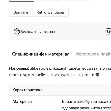
Винтаге
Retro wallpaper
Бесплатна достава
Спецификације и материјал
Испорука и пла
Напомена:
Slike i boje prikazanih tapeta mogu se malo ra
monitora, rezolucije i uslova osvetljenja u prostoriji.
Карактеристике
Материјал
Бирајте између три високо
одговара различитим потр