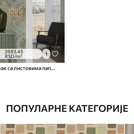
2683
.45
1
RSD
/m²
Зелени узорак са листовима папрати
ПОПУЛАРНЕ КАТЕГОРИЈЕ