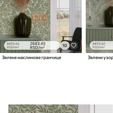
2683
.45
4472
.42
4472
.42
10
RSD
/m²
RSD
/m²
RSD
/m²
Зелене маслинове гранчице