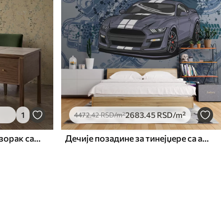
1
2683
.45
RSD
/m²
4472
.42
RSD
/m²
Апстрактни ботанички узорак са круговима
Дечије позадине за тинејџере са аутомобилом и графичким натписом у плавој боји