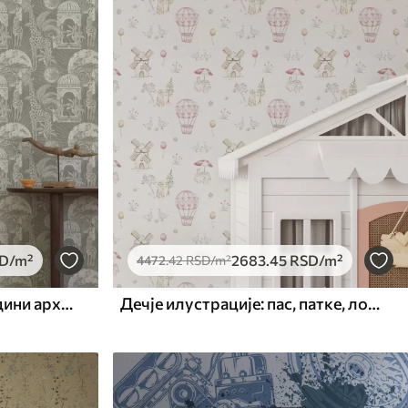
D
/m²
2683
.45
RSD
/m²
4472
.42
RSD
/m²
Жирафа и зебра на позадини архитектуре и тропског дрвећа
Дечје илустрације: пас, патке, лопте, млин