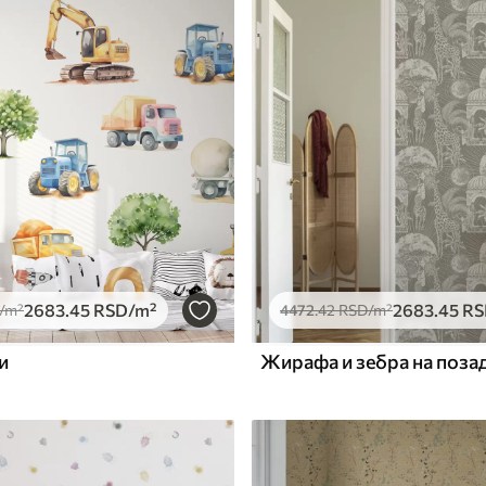
Премиум
6333
.33
m²
3800
.00
RSD
/m²
2683
.45
RSD
/m²
2683
.45
RS
/m²
4472
.42
RSD
/m²
и