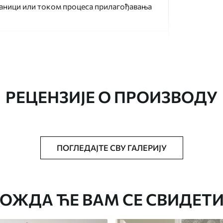
раници или током процеса прилагођавања
РЕЦЕНЗИЈЕ О ПРОИЗВОДУ
аведеној величини, исечена на идентичне
ПОГЛЕДАЈТЕ СВУ ГАЛЕРИЈУ
епак за тапете.
стити меким сунђером. Позадине са
могу се очистити водом.
ОЖДА ЋЕ ВАМ СЕ СВИДЕТИ