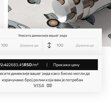
Унесите димензије вашег зида
Ширина цм
Дужина цм
72
.42
2683
.45
RSD
/m²
Прикажи цену
есите димензије вашег зида како бисмо могли да
израчунамо број ролни који вам је потребан