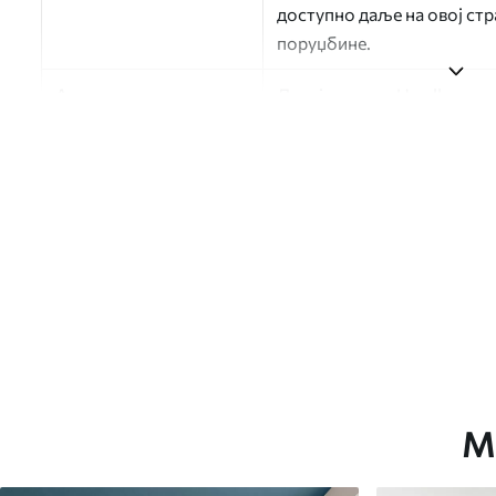
доступно даље на овој ст
поруџбине.
Аутор
Дизајн студио Uwalls
Број артикла
a01172
Финисхинг
Полу-мат.
Производња
Слика се штампа у вашој н
траке ширине до 50 цм.
Додатне опције
Можете додати лак и/или л
Чишћење
Тапета се може нежно очи
завршном обрадом лакова 
М
Метод примене
Беспрекорна апликација