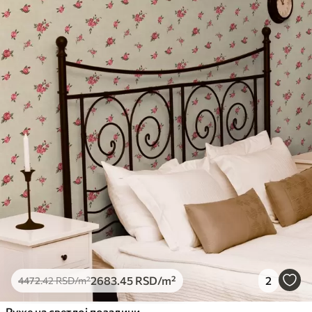
2683
.45
RSD
/m²
2
4472
.42
RSD
/m²
Руже на светлој позадини