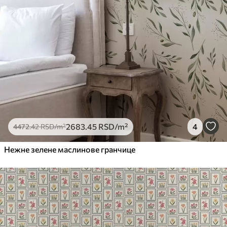
2683
.45
RSD
/m²
4
4472
.42
RSD
/m²
Нежне зелене маслинове гранчице