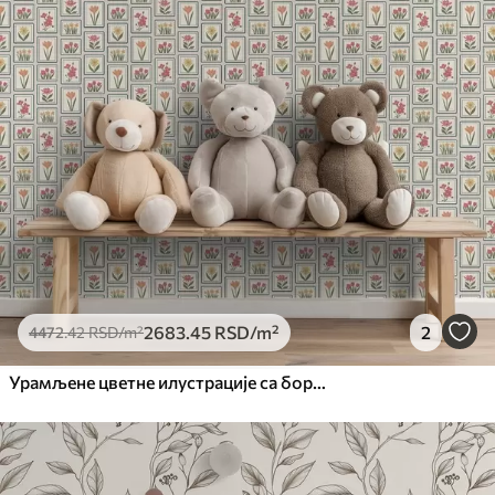
2683
.45
RSD
/m²
2
4472
.42
RSD
/m²
Урамљене цветне илустрације са бордурама