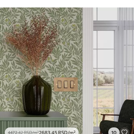
Чишћење
Тапета се може нежно очистити меким
сунђером. Позадине са завршном
обрадом лакова могу се очистити
водом.
Метод примене
Беспрекорна апликација
Доступни материјали
Стандард
4472
.42
2683
.45
RSD
/m²
Премиум
5525
.00
3315
.00
RSD
/m²
Премиум
2683
.45
RSD
/m²
10
4472
.42
RSD
/m²