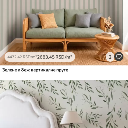
2683
.45
RSD
/m²
2
4472
.42
RSD
/m²
Зелене и беж вертикалне пруге