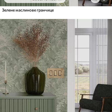
6333
.33
3800
.00
RSD
/m²
Зелене маслинове гранчице