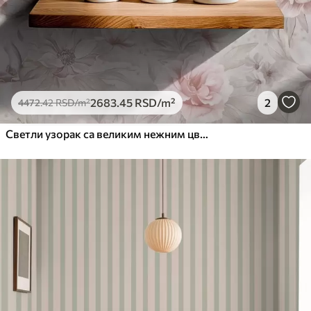
2683
.45
RSD
/m²
2
4472
.42
RSD
/m²
Светли узорак са великим нежним цвећем