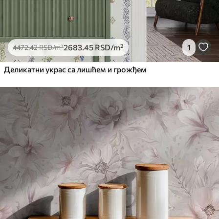
2683
.45
RSD
/m²
1
4472
.42
RSD
/m²
Деликатни украс са лишћем и грожђем