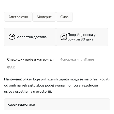
Апстрактно
Модерне
Сива
Повраћај новца у
Бесплатна достава
року од 30 дана
Спецификације и материјал
Испорука и плаћање
ФАК
Напомена:
Slike i boje prikazanih tapeta mogu se malo razlikovati
od onih na veb sajtu zbog podešavanja monitora, rezolucije i
uslova osvetljenja u prostoriji.
Карактеристике