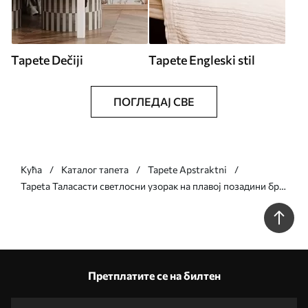
Tapete Dečiji
Tapete Engleski stil
ПОГЛЕДАЈ СВЕ
Кућа
Каталог тапета
Tapete Apstraktni
Tapeta Таласасти светлосни узорак на плавој позадини бр.
a01167v1
Претплатите се на билтен