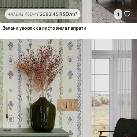
2683
.45
RSD
/m²
1
4472
.42
RSD
/m²
Зелени узорак са листовима папрати