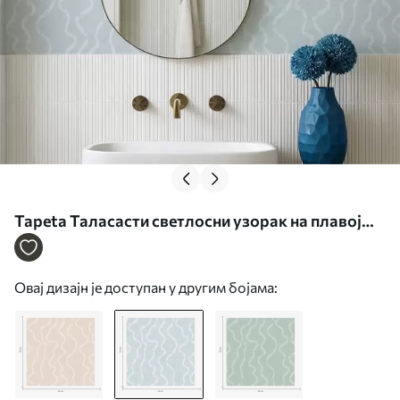
Tapeta Таласасти светлосни узорак на плавој
позадини бр. a01167v1
Овај дизајн је доступан у другим бојама: