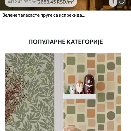
2683
.45
RSD
/m²
1
4472
.42
RSD
/m²
Зелене таласасте пруге са испрекиданим линијама
ПОПУЛАРНЕ КАТЕГОРИЈЕ