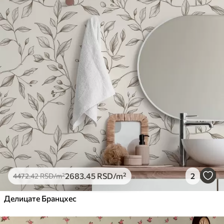
2683
.45
RSD
/m²
2
4472
.42
RSD
/m²
Делицате Бранцхес