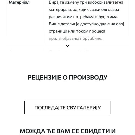
Материјал
Бирајте између три висококвалитетна
материјала, од којих сваки одговара
различитим потребама и буџетима.
Више детаља је доступно даље на овој
страници или током процеса
прилагођавања поруџбине.
Аутор
Дизајн студио Uwalls
Број артикла
a01167v1
РЕЦЕНЗИЈЕ О ПРОИЗВОДУ
Финисхинг
Полу-мат.
Производња
Слика се штампа у вашој наведеној
величини, исечена на идентичне траке
ширине до 50 цм.
ПОГЛЕДАЈТЕ СВУ ГАЛЕРИЈУ
Додатне опције
Можете додати лак и/или лепак за
тапете.
МОЖДА ЋЕ ВАМ СЕ СВИДЕТИ И