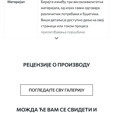
Материјал
Бирајте између три висококвалитетна
материјала, од којих сваки одговара
различитим потребама и буџетима.
Више детаља је доступно даље на овој
страници или током процеса
прилагођавања поруџбине.
Аутор
Дизајн студио Uwalls
Број артикла
a01164v1
РЕЦЕНЗИЈЕ О ПРОИЗВОДУ
Финисхинг
Полу-мат.
Производња
Слика се штампа у вашој наведеној
величини, исечена на идентичне траке
ширине до 50 цм.
ПОГЛЕДАЈТЕ СВУ ГАЛЕРИЈУ
Додатне опције
Можете додати лак и/или лепак за
тапете.
МОЖДА ЋЕ ВАМ СЕ СВИДЕТИ И