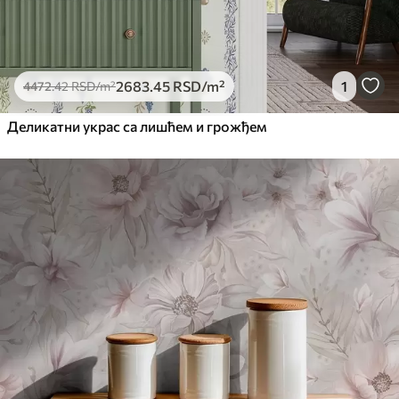
2683
.45
RSD
/m²
1
4472
.42
RSD
/m²
Деликатни украс са лишћем и грожђем