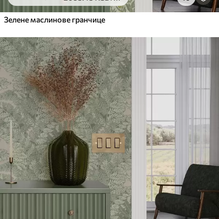
6333
.33
3800
.00
RSD
/m²
Зелене маслинове гранчице