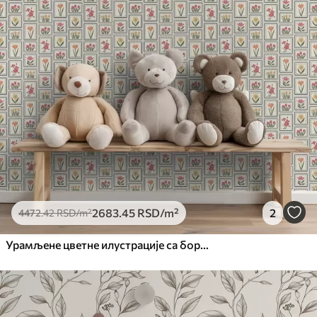
2683
.45
RSD
/m²
2
4472
.42
RSD
/m²
Урамљене цветне илустрације са бордурама