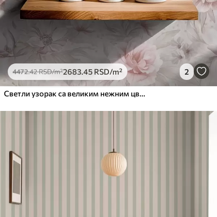
2683
.45
RSD
/m²
2
4472
.42
RSD
/m²
Светли узорак са великим нежним цвећем