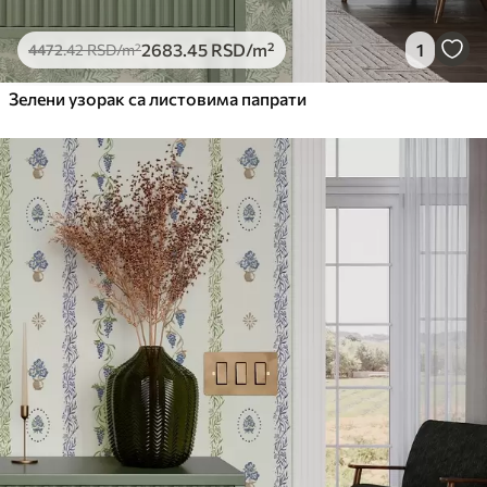
2683
.45
RSD
/m²
1
4472
.42
RSD
/m²
Зелени узорак са листовима папрати