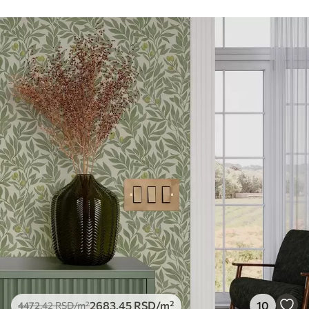
Чишћење
Тапета се може нежно очистити меким
сунђером. Позадине са завршном
обрадом лакова могу се очистити
водом.
Метод примене
Беспрекорна апликација
Доступни материјали
Стандард
4472
.42
2683
.45
RSD
/m²
Премиум
5525
.00
3315
.00
RSD
/m²
Премиум
2683
.45
RSD
/m²
10
4472
.42
RSD
/m²