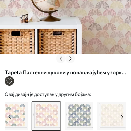
Tapeta Пастелни лукови у понављајућем узорку
бр. a01164v1
Овај дизајн је доступан у другим бојама: