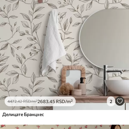
2683
.45
RSD
/m²
2
4472
.42
RSD
/m²
Делицате Бранцхес