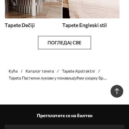
Tapete Dečiji
Tapete Engleski stil
ПОГЛЕДАЈ СВЕ
Кућа
Каталог тапета
Tapete Apstraktni
Tapeta Пастелни лукови у понављајућем узорку бр.
a01164v1
Претплатите се на билтен