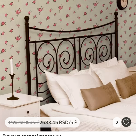
2683
.45
RSD
/m²
2
4472
.42
RSD
/m²
Руже на светлој позадини