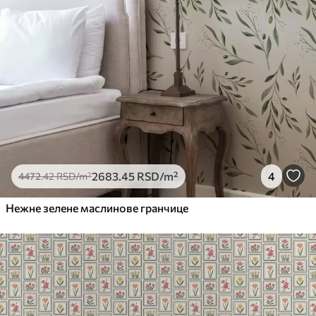
2683
.45
RSD
/m²
4
4472
.42
RSD
/m²
Нежне зелене маслинове гранчице