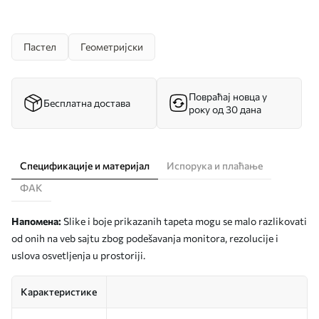
Пастел
Геометријски
Повраћај новца у
Бесплатна достава
року од 30 дана
Спецификације и материјал
Испорука и плаћање
ФАК
Напомена:
Slike i boje prikazanih tapeta mogu se malo razlikovati
od onih na veb sajtu zbog podešavanja monitora, rezolucije i
uslova osvetljenja u prostoriji.
Карактеристике