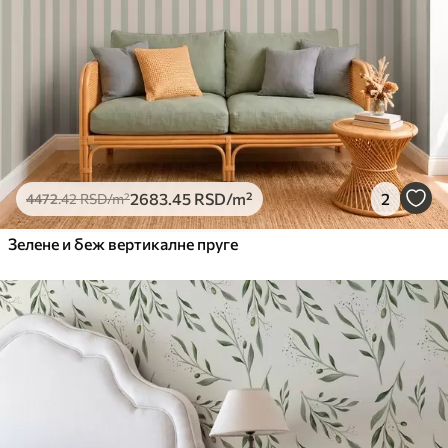
2683
.45
RSD
/m²
2
4472
.42
RSD
/m²
Зелене и беж вертикалне пруге