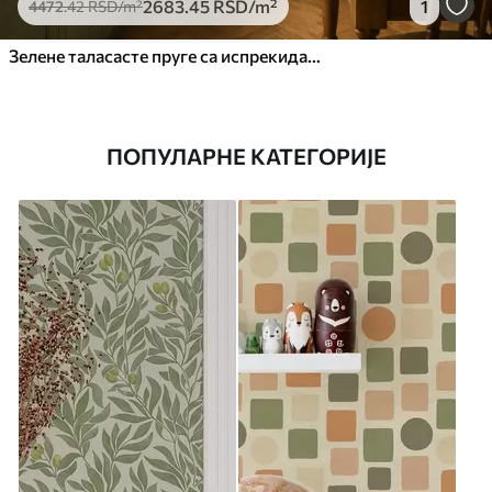
2683
.45
RSD
/m²
1
4472
.42
RSD
/m²
Зелене таласасте пруге са испрекиданим линијама
ПОПУЛАРНЕ КАТЕГОРИЈЕ